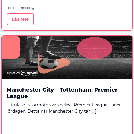
5
min läsning
Läs Mer
Manchester City – Tottenham, Premier
League
Ett riktigt stormöte ska spelas i Premier League under
lördagen. Detta när Manchester City tar […]