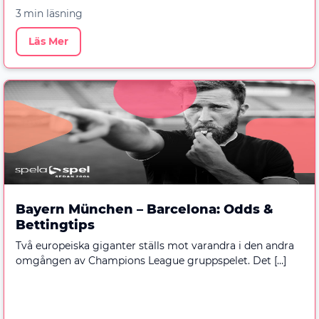
3
min läsning
Läs Mer
Bayern München – Barcelona: Odds &
Bettingtips
Två europeiska giganter ställs mot varandra i den andra
omgången av Champions League gruppspelet. Det […]