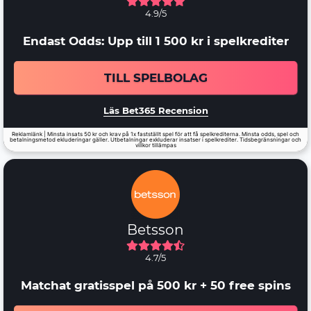
4.9/5
Endast Odds: Upp till 1 500 kr i spelkrediter
TILL SPELBOLAG
Läs Bet365 Recension
Reklamlänk | Minsta insats 50 kr och krav på 1x fastställt spel för att få spelkrediterna. Minsta odds, spel och
betalningsmetod ekluderingar gäller. Utbetalningar exkluderar insatser i spelkrediter. Tidsbegränsningar och
villkor tillämpas
Betsson
4.7/5
Matchat gratisspel på 500 kr + 50 free spins