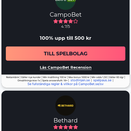
CampoBet
4.7/5
100% upp till 500 kr
TILL SPELBOLAG
Läs CampoBet Recension
Reklamlänk | Gäller nya kunder | Min insättning 100 kr | Max bonus 1000 kr | Min odds 1,50 | Gäller 60 dgr |
stodlinjen.se
spelpaus.se
Omsättnings krav 1x | Spela ansvarsfullt: 18+ |
|
|
Se fullständiga regler & villkor på CampoBet.se/sv
Bethard