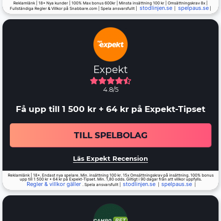
Reklamlänk | 18+ Nya kunder | 100% Max bonus 600kr | Minsta insättning 100 kr | Omsättningskrav 8x |
stodlinjen.se
spelpaus.se
Fullständiga Regler & Villkor på Snabbare.com | Spela ansvarsfullt |
|
|
Expekt
4.8/5
Få upp till 1 500 kr + 64 kr på Expekt-Tipset
TILL SPELBOLAG
Läs Expekt Recension
Reklamlänk | 18+. Endast nya spelare. Min. insättning 100 kr. 15x Omsättningskrav på insättning. 100% bonus
upp till 1 500 kr + 64 kr på Expekt-Tipset. Min. 1,80 odds. Giltigt i 90 dagar från att villkor uppfylls.
Regler & villkor gäller
stodlinjen.se
spelpaus.se
. Spela ansvarsfullt |
|
|