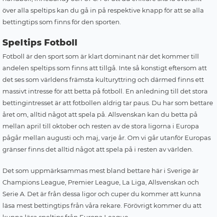
över alla speltips kan du gå in på respektive knapp för att se alla
bettingtips som finns för den sporten.
Speltips Fotboll
Fotboll är den sport som är klart dominant när det kommer till
andelen speltips som finns att tillgå. Inte så konstigt eftersom att
det ses som världens främsta kulturyttring och därmed finns ett
massivt intresse för att betta på fotboll. En anledning till det stora
bettingintresset är att fotbollen aldrig tar paus. Du har som bettare
året om, alltid något att spela på. Allsvenskan kan du betta på
mellan april till oktober och resten av de stora ligorna i Europa
pågår mellan augusti och maj, varje år. Om vi går utanför Europas
gränser finns det alltid något att spela på i resten av världen.
Det som uppmärksammas mest bland bettare här i Sverige är
Champions League, Premier League, La Liga, Allsvenskan och
Serie A. Det är från dessa ligor och cuper du kommer att kunna
läsa mest bettingtips från våra rekare. Förövrigt kommer du att
kunna läsa speltips från Europa League.