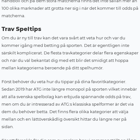
handboll och på dem stora matcherna finns det inte sällan mer än
100 olika marknader att grotta ner sig i när det kommer till odds på
matcherna.
Trav Speltips
Om du är ny till trav kan det vara svårt att veta hur och var du
kommer igång med betting på sporten. Det är egentligen inte
särskilt komplicerat. De flesta travkategorier delar flera egenskaper
och när du väl bekantat dig med ett blir det smidigt att hoppa
mellan kategorierna beroende på ditt spelhumör.
Först behöver du veta hur du tippar på dina favoritkategorier.
Sedan 2019 har ATG inte längre monopol på sporten vilket innebär
att alla svenska spelbolag kan erbjuda spännande odds på trav,
men om du är intresserad av ATG:s klassiska spelformer är det via
dem du behöver betta. Det finns flera olika kategorier att välja
mellan och en lättöverskådlig översikt hittar du längre ner på
sidan.