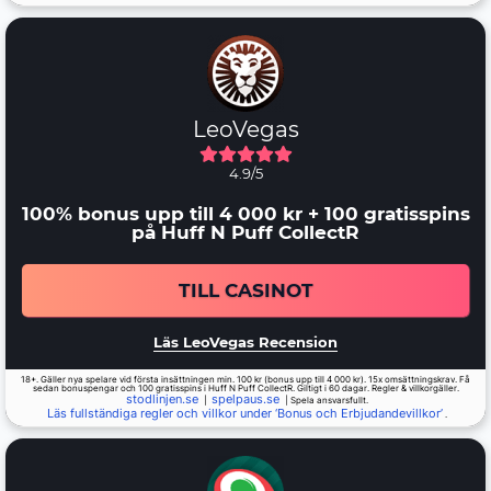
LeoVegas
4.9/5
100% bonus upp till 4 000 kr + 100 gratisspins
på Huff N Puff CollectR
TILL CASINOT
Läs LeoVegas Recension
18+. Gäller nya spelare vid första insättningen min. 100 kr (bonus upp till 4 000 kr). 15x omsättningskrav. Få
sedan bonuspengar och 100 gratisspins i Huff N Puff CollectR. Giltigt i 60 dagar. Regler & villkorgäller.
stodlinjen.se
spelpaus.se
|
| Spela ansvarsfullt.
Läs fullständiga regler och villkor under ‘Bonus och Erbjudandevillkor’
.