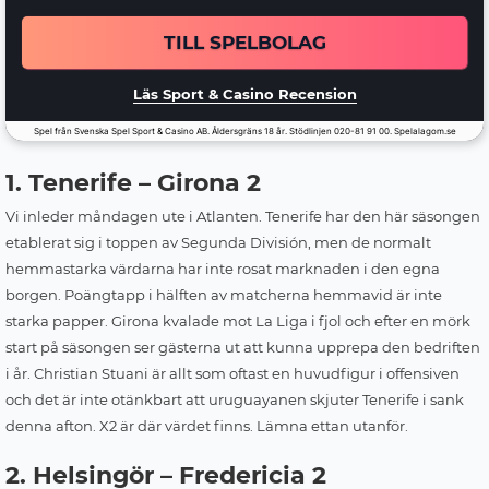
TILL SPELBOLAG
Läs Sport & Casino Recension
Spel från Svenska Spel Sport & Casino AB. Åldersgräns 18 år. Stödlinjen 020-81 91 00. Spelalagom.se
1. Tenerife – Girona 2
Vi inleder måndagen ute i Atlanten. Tenerife har den här säsongen
etablerat sig i toppen av Segunda División, men de normalt
hemmastarka värdarna har inte rosat marknaden i den egna
borgen. Poängtapp i hälften av matcherna hemmavid är inte
starka papper. Girona kvalade mot La Liga i fjol och efter en mörk
start på säsongen ser gästerna ut att kunna upprepa den bedriften
i år. Christian Stuani är allt som oftast en huvudfigur i offensiven
och det är inte otänkbart att uruguayanen skjuter Tenerife i sank
denna afton. X2 är där värdet finns. Lämna ettan utanför.
2. Helsingör – Fredericia 2