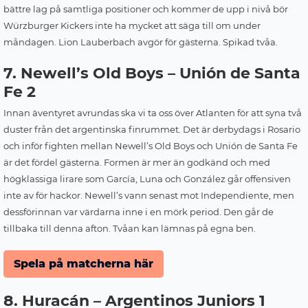
bättre lag på samtliga positioner och kommer de upp i nivå bör
Würzburger Kickers inte ha mycket att säga till om under
måndagen. Lion Lauberbach avgör för gästerna. Spikad tvåa.
7. Newell’s Old Boys – Unión de Santa
Fe 2
Innan äventyret avrundas ska vi ta oss över Atlanten för att syna två
duster från det argentinska finrummet. Det är derbydags i Rosario
och inför fighten mellan Newell’s Old Boys och Unión de Santa Fe
är det fördel gästerna. Formen är mer än godkänd och med
högklassiga lirare som García, Luna och González går offensiven
inte av för hackor. Newell’s vann senast mot Independiente, men
dessförinnan var värdarna inne i en mörk period. Den går de
tillbaka till denna afton. Tvåan kan lämnas på egna ben.
Spela på matcherna här
8. Huracán – Argentinos Juniors 1