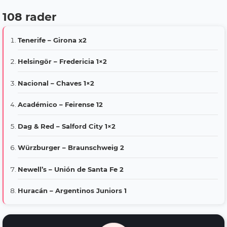
108 rader
Tenerife – Girona x2
Helsingör – Fredericia 1×2
Nacional – Chaves 1×2
Académico – Feirense 12
Dag & Red – Salford City 1×2
Würzburger – Braunschweig 2
Newell’s – Unión de Santa Fe 2
Huracán – Argentinos Juniors 1