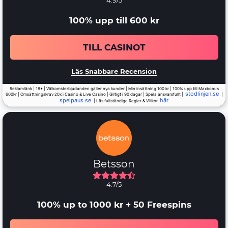
100% upp till 600 kr
TILL CASINOT
Läs Snabbare Recension
Reklamlänk | 18+ | Välkomsterbjudanden gäller nya kunder | Min insättning 100 kr | 100% upp till Maxbonus
stodlinjen.se
600kr | Omsättningskrav 20x i Casino & Live Casino | Giltigt i 90 dagar | Spela ansvarsfullt |
|
spelpaus.se
här
| Läs fullständiga Regler & Villkor
Betsson
4.7/5
100% up to 1000 kr + 50 Freespins