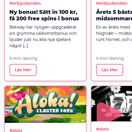
#erbjudanden
#erbjudanden
Ny bonus! Sätt in 100 kr,
Årets 5 bäst
få 200 free spins i bonus
midsommare
Betway har nyligen uppgraderat
En av årets mest
sin grymma välkomstbonus och
högtider – mids
bjuder just nu alla nya spelare
runt hörnet, och v
något […]
4
min läsning
4
min läsning
Läs Mer
Läs Mer
#slots
#slots