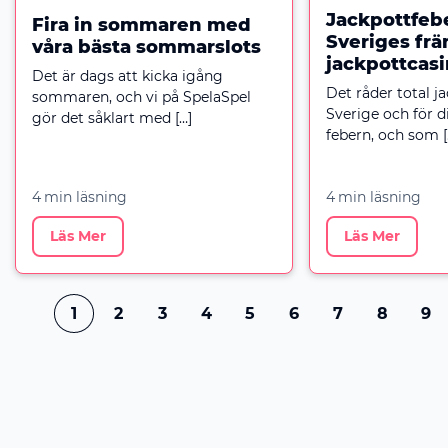
Jackpottfebe
Fira in sommaren med
Sveriges fr
våra bästa sommarslots
jackpottcas
Det är dags att kicka igång
Det råder total ja
sommaren, och vi på SpelaSpel
Sverige och för 
gör det såklart med […]
febern, och som [
4
min läsning
4
min läsning
Läs Mer
Läs Mer
1
2
3
4
5
6
7
8
9