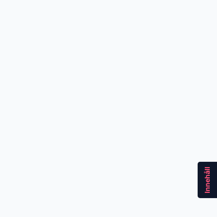
Innehåll