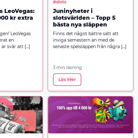
#slots
s LeoVegas:
Juninyheter i
000 kr extra
slotsvärlden – Topp 5
bästa nya släppen
igen! LeoVegas
Finns det något bättre sätt att
erat en
inviga semestern än med de
r svår att […]
senaste spelsläppen från några […]
3
min läsning
Läs Mer