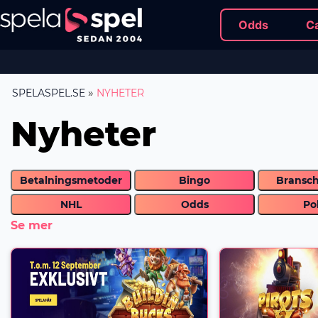
Odds
C
»
SPELASPEL.SE
NYHETER
Nyheter
Betalningsmetoder
Bingo
Bransch
NHL
Odds
Po
Se mer