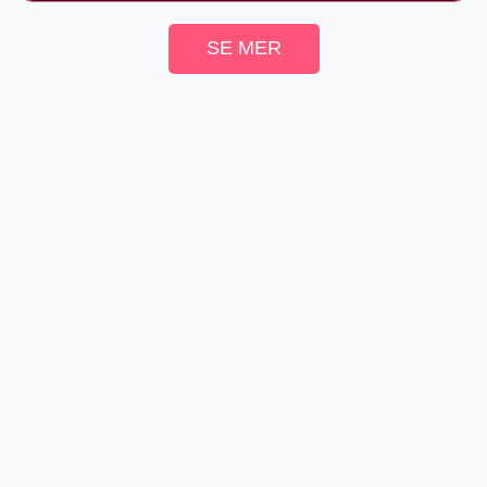
SE MER