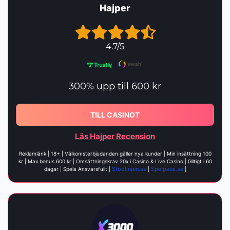
Hajper
4.7/5
300% upp till 600 kr
TILL CASINOT
Läs Hajper Recension
Reklamlänk | 18+ | Välkomsterbjudanden gäller nya kunder | Min insättning 100
kr | Max bonus 600 kr | Omsättningskrav 20x i Casino & Live Casino | Giltigt i 60
Stodlinjen.se
Spelpaus.se
dagar | Spela Ansvarsfullt |
|
|