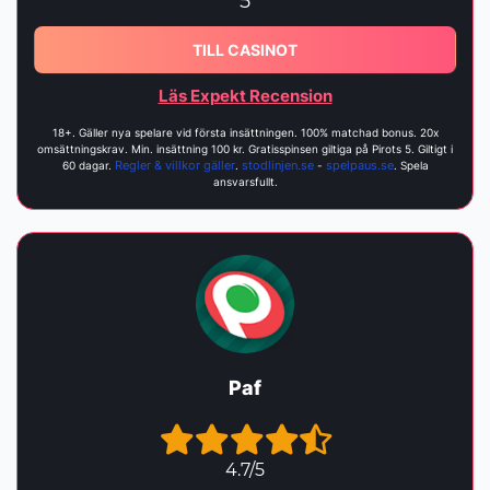
5
TILL CASINOT
Läs Expekt Recension
18+. Gäller nya spelare vid första insättningen. 100% matchad bonus. 20x
omsättningskrav. Min. insättning 100 kr. Gratisspinsen giltiga på Pirots 5. Giltigt i
Regler & villkor gäller
stodlinjen.se
spelpaus.se
60 dagar.
.
-
. Spela
ansvarsfullt.
Paf
4.7/5