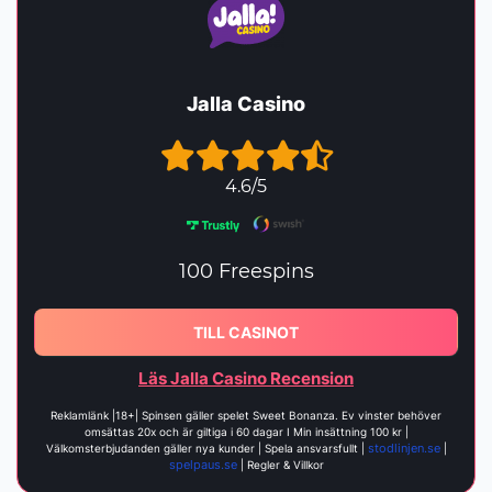
Jalla Casino
4.6/5
100 Freespins
TILL CASINOT
Läs Jalla Casino Recension
Reklamlänk |18+| Spinsen gäller spelet Sweet Bonanza. Ev vinster behöver
omsättas 20x och är giltiga i 60 dagar I Min insättning 100 kr |
stodlinjen.se
Välkomsterbjudanden gäller nya kunder | Spela ansvarsfullt |
|
spelpaus.se
|
Regler & Villkor