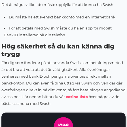
Det är några villkor du måste uppfylla för att kunna ha Swish.
Du måste ha ett svenskt bankkonto med en internetbank
För att betala med Swish måste du ha en app för mobilt
BankID installerad på din telefon
Hög säkerhet så du kan känna dig
trygg
För dig som funderar på att använda Swish som betalningsmetod
är det bra att veta att det är väldigt säkert. Alla överföringar
verifieras med bankID och pengarna överförs direkt mellan
bankkonton. Du kan även få dina uttag via Swish och ’ven där går
överföringen direkt in på ditt konto, så fort betalningen är godkänd
av casinot. Här nedan hittar du vår
casino lista
över några av de
bästa casinona med Swish.