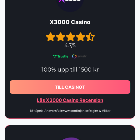
X3000 Casino
4.7/5
100% upp till 1500 kr
TILL CASINOT
Läs X3000 Casino Recension
18+
Spela Ansvarsfullt
www.stodlinjen.se
Regler & Villkor