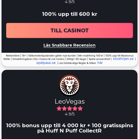
4.9/5
100% upp till 600 kr
TILL CASINOT
Läs Snabbare Recension
Reklamlänk | 18+ | Välkomsterbjudanden gäller nya kunder | Min insättning 100 kr | 100% upp till Maxbonus
stodlinjen.se
600kr | Omsättningskrav 20x i Casino & Live Casino | Giltigt i 90 dagar | Spela ansvarsfullt |
|
spelpaus.se
här
| Läs fullständiga Regler & Villkor
LeoVegas
4.9/5
100% bonus upp till 4 000 kr + 100 gratisspins
på Huff N Puff CollectR