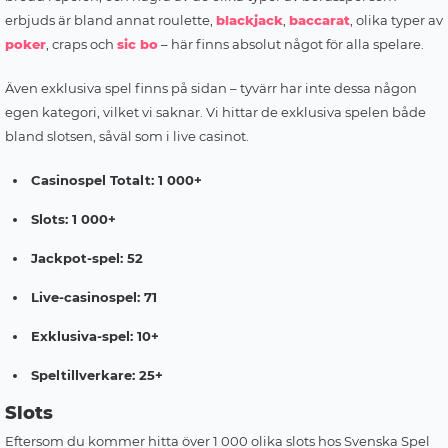
erbjuds är bland annat roulette,
blackjack
,
baccarat
, olika typer av
poker
, craps och
sic bo
– här finns absolut något för alla spelare.
Även exklusiva spel finns på sidan – tyvärr har inte dessa någon
egen kategori, vilket vi saknar. Vi hittar de exklusiva spelen både
bland slotsen, såväl som i live casinot.
Casinospel Totalt: 1 000+
Slots: 1 000+
Jackpot-spel: 52
Live-casinospel: 71
Exklusiva-spel: 10+
Speltillverkare: 25+
Slots
Eftersom du kommer hitta över 1 000 olika slots hos Svenska Spel