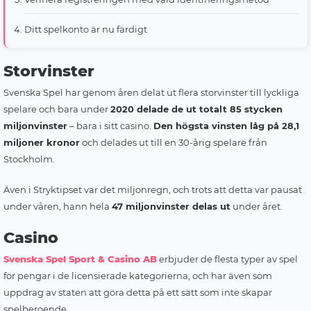
Ditt spelkonto är nu färdigt
Storvinster
Svenska Spel har genom åren delat ut flera storvinster till lyckliga
spelare och bara under
2020 delade de ut totalt 85 stycken
miljonvinster
– bara i sitt casino.
Den högsta vinsten låg på 28,1
miljoner kronor
och delades ut till en 30-årig spelare från
Stockholm.
Även i Stryktipset var det miljonregn, och trots att detta var pausat
under våren, hann hela
47 miljonvinster delas ut
under året.
Casino
Svenska Spel Sport & Casino AB
erbjuder de flesta typer av spel
för pengar i de licensierade kategorierna, och har även som
uppdrag av staten att göra detta på ett sätt som inte skapar
spelberoende.