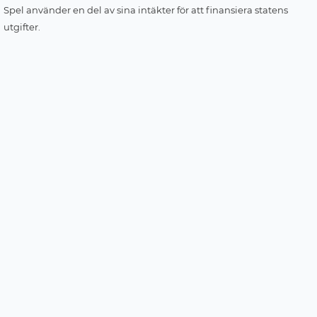
Spel använder en del av sina intäkter för att finansiera statens
utgifter.