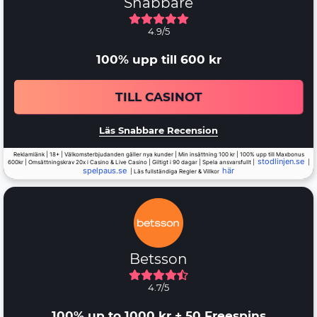
Snabbare
4.9/5
100% upp till 600 kr
TILL CASINOT
Läs Snabbare Recension
Reklamlänk | 18+ | Välkomsterbjudanden gäller nya kunder | Min insättning 100 kr | 100% upp till Maxbonus
stodlinjen.se
600kr | Omsättningskrav 20x i Casino & Live Casino | Giltigt i 90 dagar | Spela ansvarsfullt |
|
spelpaus.se
här
| Läs fullständiga Regler & Villkor
Betsson
4.7/5
100% up to 1000 kr + 50 Freespins