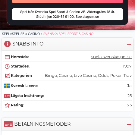
Spel från Svenska Spel Sport & Casino AB. Åldersgräns 18 år.
Stödlinjen 020-81 91 00. Spelalagom.se
»
»
SPELASPEL.SE
CASINO
SVENSKA SPEL SPORT & CASINO
SNABB INFO
spela.svenskaspel.se
Hemsida:
1997
Startades:
Bingo, Casino, Live Casino, Odds, Poker, Trav
Kategorier:
Ja
Svensk Licens:
25
Lägsta Insättning:
3.5
Rating:
BETALNINGSMETODER