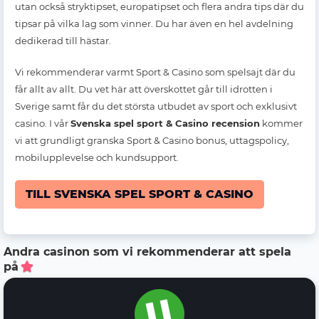
utan också stryktipset, europatipset och flera andra tips där du
tipsar på vilka lag som vinner. Du har även en hel avdelning
dedikerad till hästar.
Vi rekommenderar varmt Sport & Casino som spelsajt där du
får allt av allt. Du vet här att överskottet går till idrotten i
Sverige samt får du det största utbudet av sport och exklusivt
casino. I vår
Svenska spel sport & Casino recension
kommer
vi att grundligt granska Sport & Casino bonus, uttagspolicy,
mobilupplevelse och kundsupport.
TILL SVENSKA SPEL SPORT & CASINO
Andra casinon som vi rekommenderar att spela
på