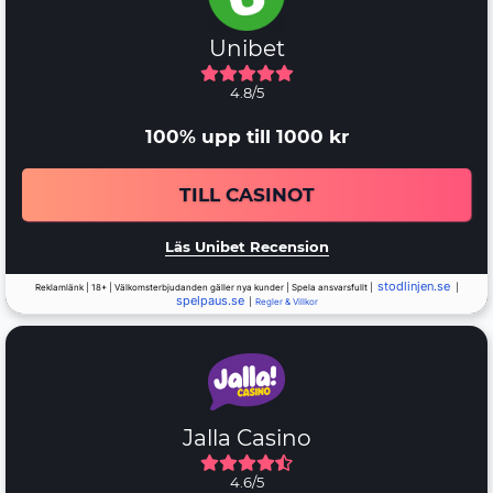
Unibet
4.8/5
100% upp till 1000 kr
TILL CASINOT
Läs Unibet Recension
stodlinjen.se
Reklamlänk | 18+ | Välkomsterbjudanden gäller nya kunder | Spela ansvarsfullt |
|
spelpaus.se
|
Regler & Villkor
Jalla Casino
4.6/5