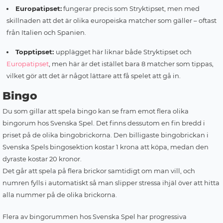
Europatipset:
fungerar precis som Stryktipset, men med
skillnaden att det är olika europeiska matcher som gäller – oftast
från Italien och Spanien.
Topptipset:
upplägget här liknar både Stryktipset och
Europatipset
, men här är det istället bara 8 matcher som tippas,
vilket gör att det är något lättare att få spelet att gå in.
Bingo
Du som gillar att spela bingo kan se fram emot flera olika
bingorum hos Svenska Spel. Det finns dessutom en fin bredd i
priset på de olika bingobrickorna. Den billigaste bingobrickan i
Svenska Spels bingosektion kostar 1 krona att köpa, medan den
dyraste kostar 20 kronor.
Det går att spela på flera brickor samtidigt om man vill, och
numren fylls i automatiskt så man slipper stressa ihjäl över att hitta
alla nummer på de olika brickorna.
Flera av bingorummen hos Svenska Spel har progressiva