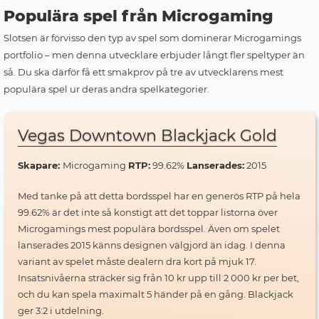
Populära spel från Microgaming
Slotsen är förvisso den typ av spel som dominerar Microgamings
portfolio – men denna utvecklare erbjuder långt fler speltyper än
så. Du ska därför få ett smakprov på tre av utvecklarens mest
populära spel ur deras andra spelkategorier.
Vegas Downtown Blackjack Gold
Skapare:
Microgaming
RTP:
99.62%
Lanserades:
2015
Med tanke på att detta bordsspel har en generös RTP på hela
99.62% är det inte så konstigt att det toppar listorna över
Microgamings mest populära bordsspel. Även om spelet
lanserades 2015 känns designen välgjord än idag. I denna
variant av spelet måste dealern dra kort på mjuk 17.
Insatsnivåerna sträcker sig från 10 kr upp till 2 000 kr per bet,
och du kan spela maximalt 5 händer på en gång. Blackjack
ger 3:2 i utdelning.