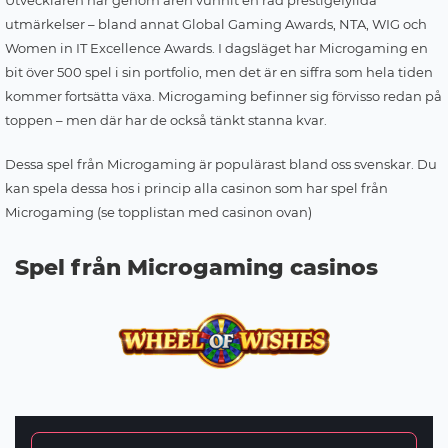
Utvecklaren har genom åren vunnit en rad prestigefyllda
utmärkelser – bland annat Global Gaming Awards, NTA, WIG och
Women in IT Excellence Awards. I dagsläget har Microgaming en
bit över 500 spel i sin portfolio, men det är en siffra som hela tiden
kommer fortsätta växa. Microgaming befinner sig förvisso redan på
toppen – men där har de också tänkt stanna kvar.
Dessa spel från Microgaming är populärast bland oss svenskar. Du
kan spela dessa hos i princip alla casinon som har spel från
Microgaming (se topplistan med casinon ovan)
Spel från Microgaming casinos