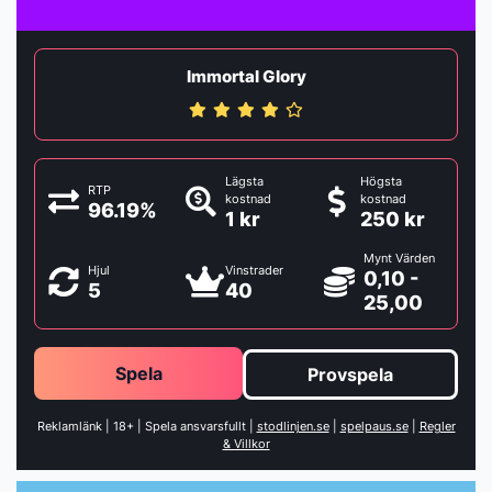
Immortal Glory
Lägsta
Högsta
RTP
kostnad
kostnad
96.19%
1 kr
250 kr
Mynt Värden
Hjul
Vinstrader
0,10 -
5
40
25,00
Spela
Provspela
Reklamlänk | 18+ | Spela ansvarsfullt |
stodlinjen.se
|
spelpaus.se
|
Regler
& Villkor