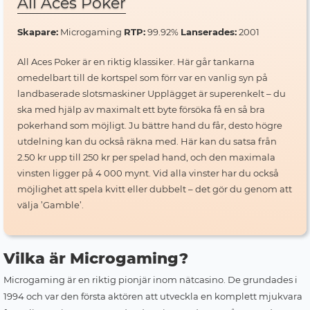
All Aces Poker
Skapare:
Microgaming
RTP:
99.92%
Lanserades:
2001
All Aces Poker är en riktig klassiker. Här går tankarna
omedelbart till de kortspel som förr var en vanlig syn på
landbaserade slotsmaskiner Upplägget är superenkelt – du
ska med hjälp av maximalt ett byte försöka få en så bra
pokerhand som möjligt. Ju bättre hand du får, desto högre
utdelning kan du också räkna med. Här kan du satsa från
2.50 kr upp till 250 kr per spelad hand, och den maximala
vinsten ligger på 4 000 mynt. Vid alla vinster har du också
möjlighet att spela kvitt eller dubbelt – det gör du genom att
välja ’Gamble’.
Vilka är Microgaming?
Microgaming är en riktig pionjär inom nätcasino. De grundades i
1994 och var den första aktören att utveckla en komplett mjukvara