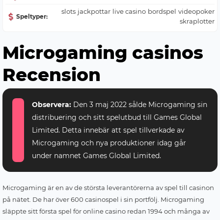
slots
jackpottar
live casino
bordspel
videopoker
Speltyper:
skraplotter
Microgaming casinos
Recension
Observera:
Den 3 maj 2022 sålde Microgaming sin
distribuering och sitt spelutbud till Games Global
Limited. Detta innebär att spel tillverkade av
Microgaming och nya produktioner idag går
under namnet Games Global Limited.
Microgaming är en av de största leverantörerna av spel till casinon
på nätet. De har över 600 casinospel i sin portfölj. Microgaming
släppte sitt första spel för online casino redan 1994 och många av