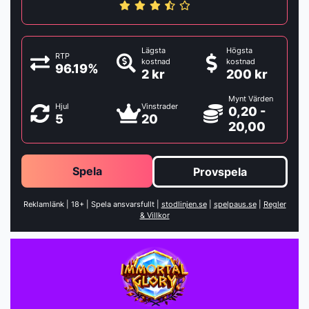
Lägsta
Högsta
RTP
kostnad
kostnad
96.19%
2 kr
200 kr
Mynt Värden
Hjul
Vinstrader
0,20 -
5
20
20,00
Spela
Provspela
Reklamlänk | 18+ | Spela ansvarsfullt |
stodlinjen.se
|
spelpaus.se
|
Regler
& Villkor