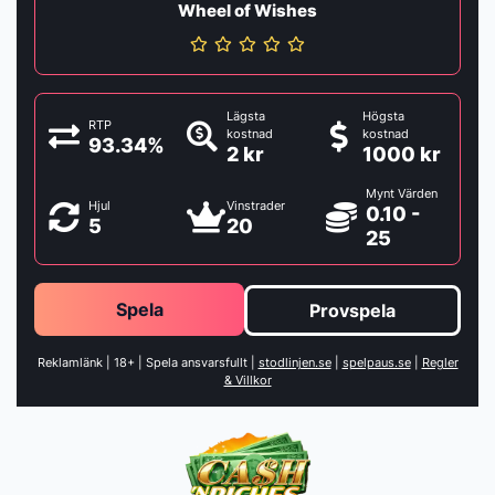
Wheel of Wishes
Lägsta
Högsta
RTP
kostnad
kostnad
93.34%
2 kr
1000 kr
Mynt Värden
Hjul
Vinstrader
0.10 -
5
20
25
Spela
Provspela
Reklamlänk | 18+ | Spela ansvarsfullt |
stodlinjen.se
|
spelpaus.se
|
Regler
& Villkor