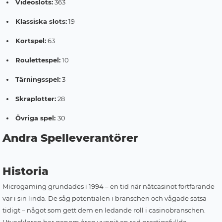
Videoslots:
363
Klassiska slots:
19
Kortspel:
63
Roulettespel:
10
Tärningsspel:
3
Skraplotter:
28
Övriga spel:
30
Andra Spelleverantörer
Historia
Microgaming grundades i 1994 – en tid när nätcasinot fortfarande
var i sin linda. De såg potentialen i branschen och vågade satsa
tidigt – något som gett dem en ledande roll i casinobranschen.