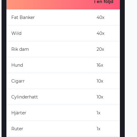
i en följd
Fat Banker
40x
Wild
40x
Rik dam
20x
Hund
16x
Cigarr
10x
Cylinderhatt
10x
Hjärter
1x
Ruter
1x