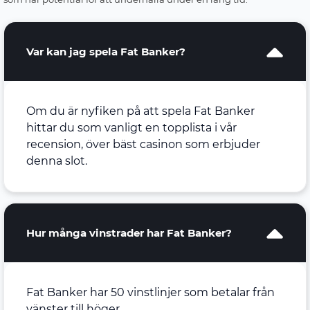
Var kan jag spela Fat Banker?
Om du är nyfiken på att spela Fat Banker
hittar du som vanligt en topplista i vår
recension, över bäst casinon som erbjuder
denna slot.
Hur många vinstrader har Fat Banker?
Fat Banker har 50 vinstlinjer som betalar från
vänster till höger.