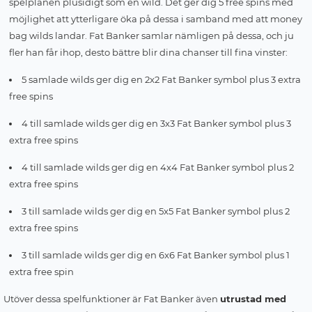
spelplanen plusidigt som en wild. Det ger dig 5 free spins med
möjlighet att ytterligare öka på dessa i samband med att money
bag wilds landar. Fat Banker samlar nämligen på dessa, och ju
fler han får ihop, desto bättre blir dina chanser till fina vinster:
5 samlade wilds ger dig en 2x2 Fat Banker symbol plus 3 extra
free spins
4 till samlade wilds ger dig en 3x3 Fat Banker symbol plus 3
extra free spins
4 till samlade wilds ger dig en 4x4 Fat Banker symbol plus 2
extra free spins
3 till samlade wilds ger dig en 5x5 Fat Banker symbol plus 2
extra free spins
3 till samlade wilds ger dig en 6x6 Fat Banker symbol plus 1
extra free spin
Utöver dessa spelfunktioner är Fat Banker även
utrustad med