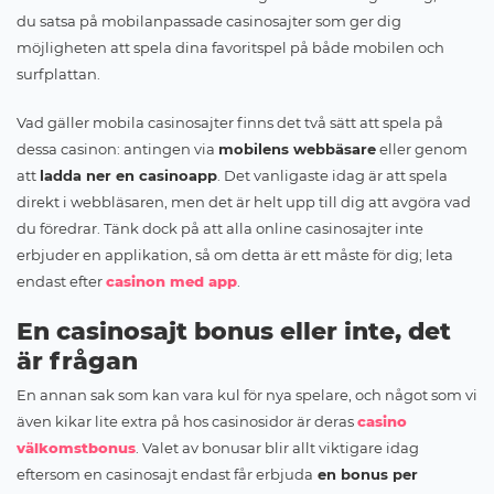
du satsa på mobilanpassade casinosajter som ger dig
möjligheten att spela dina favoritspel på både mobilen och
surfplattan.
Vad gäller mobila casinosajter finns det två sätt att spela på
dessa casinon: antingen via
mobilens webbäsare
eller genom
att
ladda ner en casinoapp
. Det vanligaste idag är att spela
direkt i webbläsaren, men det är helt upp till dig att avgöra vad
du föredrar. Tänk dock på att alla online casinosajter inte
erbjuder en applikation, så om detta är ett måste för dig; leta
endast efter
casinon med app
.
En casinosajt bonus eller inte, det
är frågan
En annan sak som kan vara kul för nya spelare, och något som vi
även kikar lite extra på hos casinosidor är deras
casino
välkomstbonus
. Valet av bonusar blir allt viktigare idag
eftersom en casinosajt endast får erbjuda
en bonus per