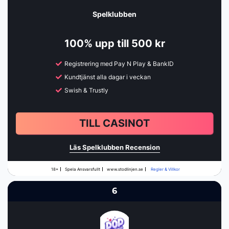
Spelklubben
100% upp till 500 kr
Registrering med Pay N Play & BankID
Kundtjänst alla dagar i veckan
Swish & Trustly
TILL CASINOT
Läs Spelklubben Recension
18+
Spela Ansvarsfullt
www.stodlinjen.se
Regler & Villkor
6