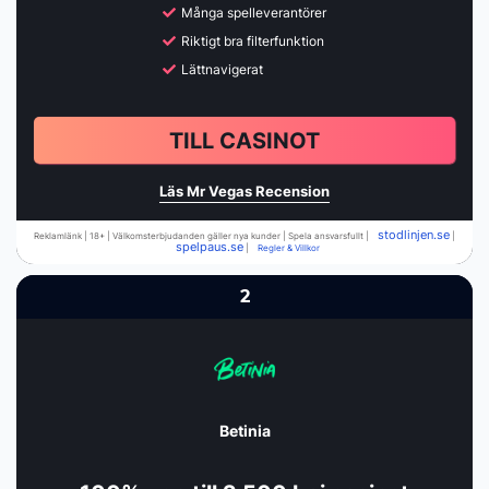
Många spelleverantörer
Riktigt bra filterfunktion
Lättnavigerat
TILL CASINOT
Läs Mr Vegas Recension
stodlinjen.se
Reklamlänk | 18+ | Välkomsterbjudanden gäller nya kunder | Spela ansvarsfullt |
|
spelpaus.se
|
Regler & Villkor
2
Betinia