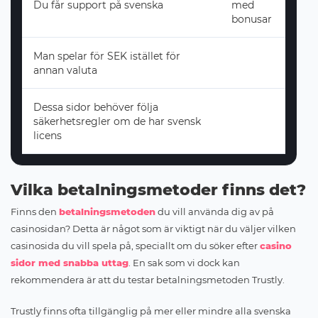
Du får support på svenska
med
bonusar
Man spelar för SEK istället för
annan valuta
Dessa sidor behöver följa
säkerhetsregler om de har svensk
licens
Vilka betalningsmetoder finns det?
Finns den
betalningsmetoden
du vill använda dig av på
casinosidan? Detta är något som är viktigt när du väljer vilken
casinosida du vill spela på, speciallt om du söker efter
casino
sidor med snabba uttag
. En sak som vi dock kan
rekommendera är att du testar betalningsmetoden Trustly.
Trustly finns ofta tillgänglig på mer eller mindre alla svenska