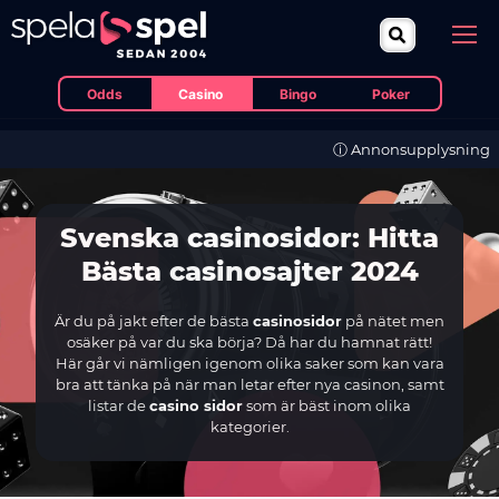
Odds
Casino
Bingo
Poker
ⓘ Annonsupplysning
Svenska casinosidor: Hitta
Bästa casinosajter 2024
Är du på jakt efter de bästa
casinosidor
på nätet men
osäker på var du ska börja? Då har du hamnat rätt!
Här går vi nämligen igenom olika saker som kan vara
bra att tänka på när man letar efter nya casinon, samt
listar de
casino sidor
som är bäst inom olika
kategorier.