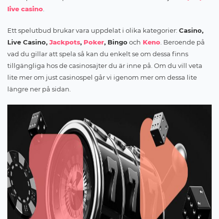
live casino
.
Ett spelutbud brukar vara uppdelat i olika kategorier:
Casino,
Live Casino,
Jackpots
,
Poker
, Bingo
och
Keno
. Beroende på
vad du gillar att spela så kan du enkelt se om dessa finns
tillgängliga hos de casinosajter du är inne på. Om du vill veta
lite mer om just casinospel går vi igenom mer om dessa lite
längre ner på sidan.