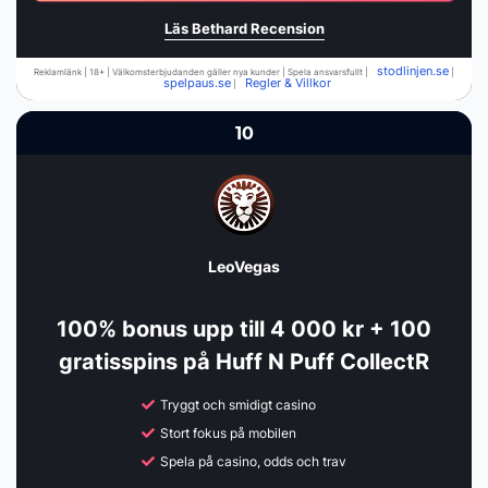
Läs Bethard Recension
stodlinjen.se
Reklamlänk | 18+ | Välkomsterbjudanden gäller nya kunder | Spela ansvarsfullt |
|
spelpaus.se
Regler & Villkor
|
10
LeoVegas
100% bonus upp till 4 000 kr + 100
gratisspins på Huff N Puff CollectR
Tryggt och smidigt casino
Stort fokus på mobilen
Spela på casino, odds och trav