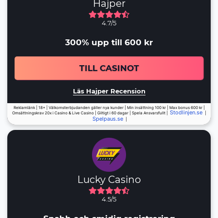
Hajper
4.7/5
300% upp till 600 kr
TILL CASINOT
Läs Hajper Recension
Reklamlänk | 18+ | Välkomsterbjudanden gäller nya kunder | Min insättning 100 kr | Max bonus 600 kr |
Stodlinjen.se
Omsättningskrav 20x i Casino & Live Casino | Giltigt i 60 dagar | Spela Ansvarsfullt |
|
Spelpaus.se
|
Lucky Casino
4.5/5