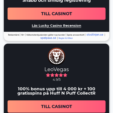
Snabb och smidig registrering
TILL CASINOT
Läs Lucky Casino Recension
stodlinjen.se
Reklamlänk | 18+ | Välkomsterbjudanden gäller nya kunder | Spela ansvarsfullt |
|
spelpaus.se
|
Regler & Villkor
LeoVegas
4.9/5
100% bonus upp till 4 000 kr + 100
gratisspins på Huff N Puff CollectR
TILL CASINOT