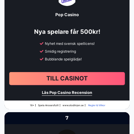
Pop Casino
Nya spelare får 500kr!
Nyhet med svensk spellicens!
Smidig registrering
Bubblande spelglädje!
TILL CASINOT
Läs Pop Casino Recension
18+
Spela Ansvarsfullt
www.stodlinjen.se
Regler & Villkor
7