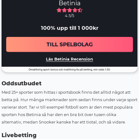
Betinia
4.5/5
100% upp till 1 000kr
TILL SPELBOLAG
Läs Betinia Recension
Omsättning sport: bonus och insättning 6x på betting, min odds 1.50.
Oddsutbudet
Med 25+ sporter som hittas i sportsbook finns det alltid något att
betta på. Hur många marknader som sedan finns under varje sport
varierar stort. Tar vi till exempel fotboll som är den mest populära
sporten hos Betinia så har den en bra bit över tusen olika
alternativ, medan Snooker kanske har ett tiotal, och så vidare.
Livebetting