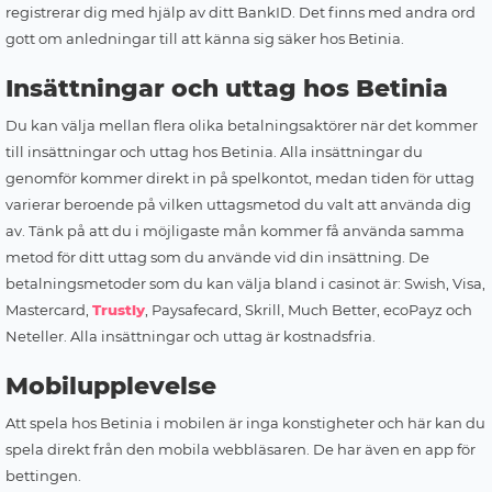
registrerar dig med hjälp av ditt BankID. Det finns med andra ord
gott om anledningar till att känna sig säker hos Betinia.
Insättningar och uttag hos Betinia
Du kan välja mellan flera olika betalningsaktörer när det kommer
till insättningar och uttag hos Betinia. Alla insättningar du
genomför kommer direkt in på spelkontot, medan tiden för uttag
varierar beroende på vilken uttagsmetod du valt att använda dig
av. Tänk på att du i möjligaste mån kommer få använda samma
metod för ditt uttag som du använde vid din insättning. De
betalningsmetoder som du kan välja bland i casinot är: Swish, Visa,
Mastercard,
Trustly
, Paysafecard, Skrill, Much Better, ecoPayz och
Neteller. Alla insättningar och uttag är kostnadsfria.
Mobilupplevelse
Att spela hos Betinia i mobilen är inga konstigheter och här kan du
spela direkt från den mobila webbläsaren. De har även en app för
bettingen.