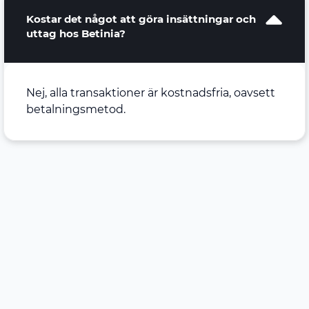
Kostar det något att göra insättningar och
uttag hos Betinia?
Nej, alla transaktioner är kostnadsfria, oavsett
betalningsmetod.