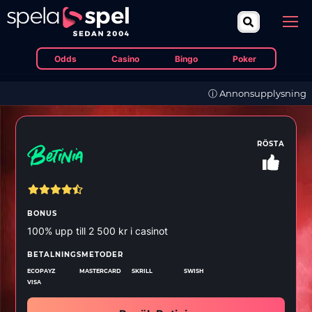
Odds
Casino
Bingo
Poker
ⓘ Annonsupplysning
RÖSTA
BONUS
100% upp till 2 500 kr i casinot
BETALNINGSMETODER
ECOPAYZ
MASTERCARD
SKRILL
SWISH
VISA