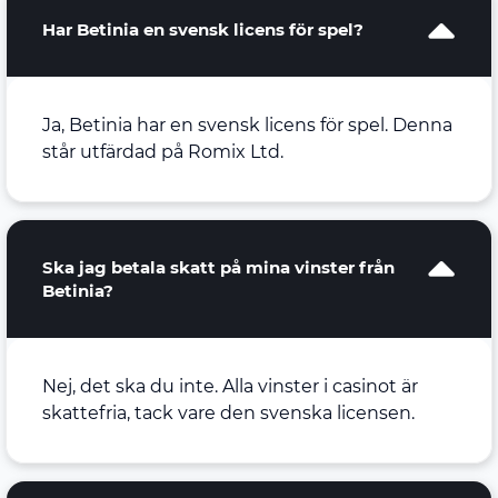
Har Betinia en svensk licens för spel?
Ja, Betinia har en svensk licens för spel. Denna
står utfärdad på Romix Ltd.
Ska jag betala skatt på mina vinster från
Betinia?
Nej, det ska du inte. Alla vinster i casinot är
skattefria, tack vare den svenska licensen.