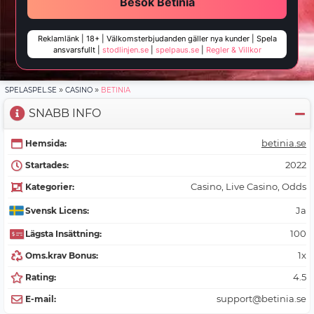
Besök Betinia
Reklamlänk | 18+ | Välkomsterbjudanden gäller nya kunder | Spela
ansvarsfullt |
stodlinjen.se
|
spelpaus.se
|
Regler & Villkor
»
»
SPELASPEL.SE
CASINO
BETINIA
SNABB INFO
betinia.se
Hemsida:
2022
Startades:
Casino, Live Casino, Odds
Kategorier:
Ja
Svensk Licens:
100
Lägsta Insättning:
1x
Oms.krav Bonus:
4.5
Rating:
support@betinia.se
E-mail: