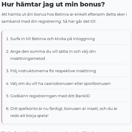
Hur hämtar jag ut min bonus?
Att hämta ut din bonus hos Betinia är enkelt eftersom detta sker i
samband med din registrering. Så här går det till:
Surfa in till Betinia och klicka på Inloggning
Ange den summa du vill sätta in och välj din
insättningsmetod
Följ instruktionerna för respektive insättning
Välj om du vill ha casinobonusen eller sportbonusen
Godkänn registreringen med ditt BankID
Ditt spelkonto är nu färdigt, bonusen är insatt, och du är
redo att börja spela!