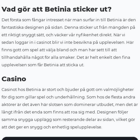
Vad gör att Betinia sticker ut?
Det första som fångar intresset när man surfar in till Betinia är den
fantastiska designen på sidan. Denna sticker ut från mängden på
ett riktigt snyggt sätt, och väcker vår nyfikenhet direkt. När vi
sedan loggar in i casinot blir vi inte besvikna på upplevelsen. Här
finns gott om spel att välja bland och man har sett till att
tillhandahålla något för alla smaker. Det är helt enkelt den fina
upplevelsen som får Betinia att sticka ut.
Casino
Casinot hos Betinia är stort och bjuder på gott om valmöjligheter
för dig som gillar spel och underhållning. Som hos de flesta andra
aktörer är det även här slotsen som dominerar utbudet, men det är
långt ifrån det enda som finns att roa sig med. Designen följer
samma snygga upplägg som resterande delar av sidan, vilket gör
att det ger en snygg och enhetlig spelupplevelse.