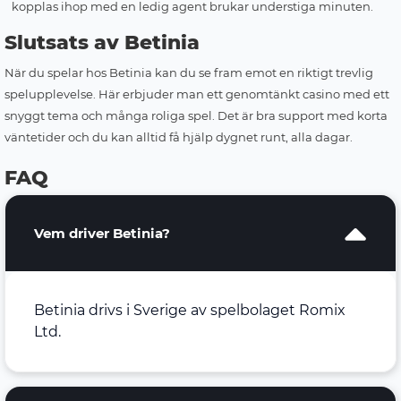
kopplas ihop med en ledig agent brukar understiga minuten.
Slutsats av Betinia
När du spelar hos Betinia kan du se fram emot en riktigt trevlig
spelupplevelse. Här erbjuder man ett genomtänkt casino med ett
snyggt tema och många roliga spel. Det är bra support med korta
väntetider och du kan alltid få hjälp dygnet runt, alla dagar.
FAQ
Vem driver Betinia?
Betinia drivs i Sverige av spelbolaget Romix
Ltd.