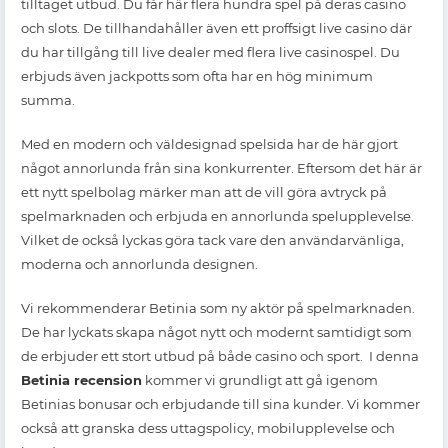
tilltaget utbud. Du får här flera hundra spel på deras casino
och slots. De tillhandahåller även ett proffsigt live casino där
du har tillgång till live dealer med flera live casinospel. Du
erbjuds även jackpotts som ofta har en hög minimum
summa.
Med en modern och väldesignad spelsida har de här gjort
något annorlunda från sina konkurrenter. Eftersom det här är
ett nytt spelbolag märker man att de vill göra avtryck på
spelmarknaden och erbjuda en annorlunda spelupplevelse.
Vilket de också lyckas göra tack vare den användarvänliga,
moderna och annorlunda designen.
Vi rekommenderar Betinia som ny aktör på spelmarknaden.
De har lyckats skapa något nytt och modernt samtidigt som
de erbjuder ett stort utbud på både casino och sport. I denna
Betinia recension
kommer vi grundligt att gå igenom
Betinias bonusar och erbjudande till sina kunder. Vi kommer
också att granska dess uttagspolicy, mobilupplevelse och