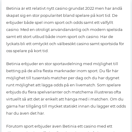
Betinia är ett relativt nytt casino grundat 2022 men har ändå
skapat sig en stor popularitet bland spelare på kort tid. De
erbjuder både spel inom sport och odds samt ett välfyllt
casino. Med en otroligt användarvänlig och modern spelsida
samt ett stort utbud både inom sport och casino. Har de
lyckats bli ett omtyckt och välbesökt casino samt sportsida för
oss spelare på kort tid.
Betinia erbjuder en stor sportavdelning med möjlighet till
betting på de allra flesta marknader inom sport. Du får här
möjlighet till tusentals matcher per dag och du har dygnet
runt möjlighet att lägga odds på en livematch. Som spelare
erbjuds du flera spelvarianter och matcherna illustreras ofta
virtuellt så att det är enkelt att hänga med i matchen. Om du
gärna har tillgång till mycket statiskt innan du lägger ett odds
har du även det här.
Förutom sport erbjuder även Betinia ett casino med ett