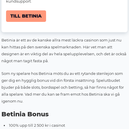
kundsupport.
TILL BETINIA
Betinia är ett av de kanske allra mest läckra casinon som just nu
kan hittas på den svenska spelmarknaden. Här vet man att
designen är en viktig del av hela spelupplevelsen, och det är också
något man tagit fasta på.
Som ny spelare hos Betinia möts du av ett rytande stenlejon som
ger dig en hygglig bonus vid din första insättning. Spelutbudet
bjuder på både slots, bordsspel och betting, så här finns något för
alla spelare. Vad mer du kan se fram emot hos Betinia ska vi gå
igenom nu.
Betinia Bonus
100% upp till 2 500 kr i casinot