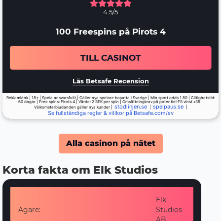
4.5/5
100 Freespins på Pirots 4
TILL CASINOT
Läs Betsafe Recension
Reklamlänk | 18+ | Spela ansvarsfullt | Gäller nya spelare bosatta i Sverige | Min sport odds 1.80 | Giltighetstid:
60 dagar | Free spins: Pirots 4 | Värde: 2 SEK per spin | Omsättningkrav på potentiel FS vinst x35 |
stodlinjen.se
spelpaus.se
Välkomsterbjudanden gäller nya kunder |
|
|
Se fullständiga regler & villkor på Betsafe.com/sv
Alla casinon på nätet
Korta fakta om Elk Studios
Elk
Ägare:
Studios
AB