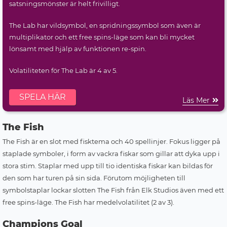
satsningsmönster är helt frivilligt.
The Lab har vildsymbol, en spridningssymbol som även är
multiplikator och ett free spins-läge som kan bli mycket
lönsamt med hjälp av funktionen re-spin.
Volatiliteten för The Lab är 4 av 5.
SPELA HÄR
Läs Mer
The Fish
The Fish är en slot med fisktema och 40 spellinjer. Fokus ligger på
staplade symboler, i form av vackra fiskar som gillar att dyka upp i
stora stim. Staplar med upp till tio identiska fiskar kan bildas för
den som har turen på sin sida. Förutom möjligheten till
symbolstaplar lockar slotten The Fish från Elk Studios även med ett
free spins-läge. The Fish har medelvolatilitet (2 av 3).
Champions Goal