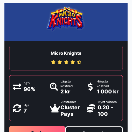
Micro Knights
Lägsta
Högsta
RTP
kostnad
kostnad
96%
2 kr
1 000 kr
Vinstrader
Mynt Värden
Hjul
Cluster
0.20 -
7
Pays
100