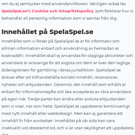
om du ej samtycker med användarvillkoren. Vänligen också läs
SpelaSpel.se’s Cookies och Integritetspolicy
, som förklarar hur vi
behandlar all personlig information som vi samlar från dig.
Innehållet på SpelaSpel.se
Innehållet som vi förser på SpelaSpel.se är för informativ och
allmän information enbart och användning av hemsidan är
kostnadsfri. Innehållet skall ej användas för olagliga aktiviteter och
användare är ansvariga för att avgöra om dem är över den lagliga
åldersgränsen för gambling i deras jurisdiktion. SpelaSpel.se
strävar efter att tillhandahålla korrekt innehåll, recensioner,
nyheter och erbjudanden. Däremot, det innehåll som erhålls är
enbart för informationssyfte och ska accepteras av våra användare
på egen risk. Tredje parter kan ändra eller avsluta erbjudanden
som vi visar, när som helst. SpelaSpel.se uppdaterar kontinuerligt
med nytt innehåll eller webbdesign. Men kan ej garantera ett
innehåll fri från avvikelser. Innehållet på vår sida kan vara
inaktuellt vid obestämd tid, och vi är utan skyldighet att uppdatera