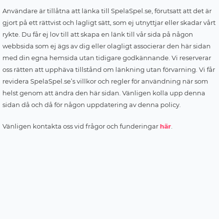
Användare är tillåtna att länka till SpelaSpel.se, förutsatt att det är
gjort på ett rättvist och lagligt sätt, som ej utnyttjar eller skadar vårt
rykte. Du får ej lov till att skapa en länk till vår sida på någon
webbsida som ej ägs av dig eller olagligt associerar den här sidan
med din egna hemsida utan tidigare godkännande. Vi reserverar
oss rätten att upphäva tillstånd om länkning utan förvarning. Vi får
revidera SpelaSpel.se’s villkor och regler för användning när som
helst genom att ändra den här sidan. Vänligen kolla upp denna
sidan då och då för någon uppdatering av denna policy.
Vänligen kontakta oss vid frågor och funderingar
här
.