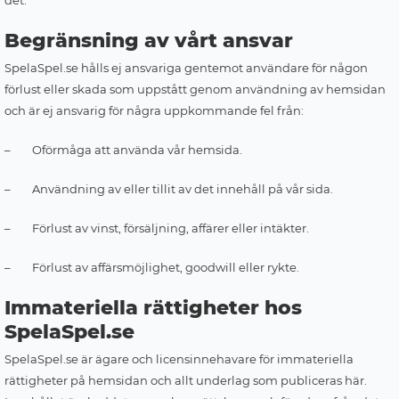
det.
Begränsning av vårt ansvar
SpelaSpel.se hålls ej ansvariga gentemot användare för någon
förlust eller skada som uppstått genom användning av hemsidan
och är ej ansvarig för några uppkommande fel från:
– Oförmåga att använda vår hemsida.
– Användning av eller tillit av det innehåll på vår sida.
– Förlust av vinst, försäljning, affärer eller intäkter.
– Förlust av affärsmöjlighet, goodwill eller rykte.
Immateriella rättigheter hos
SpelaSpel.se
SpelaSpel.se är ägare och licensinnehavare för immateriella
rättigheter på hemsidan och allt underlag som publiceras här.