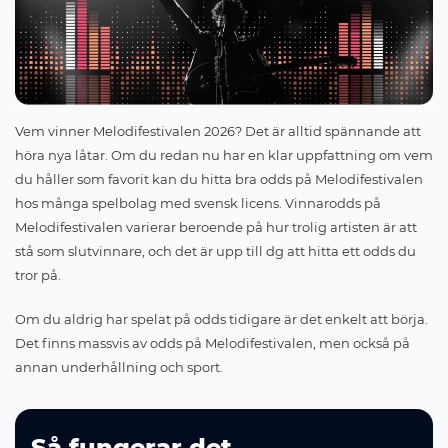
Vem vinner Melodifestivalen 2026? Det är alltid spännande att
höra nya låtar. Om du redan nu har en klar uppfattning om vem
du håller som favorit kan du hitta bra odds på Melodifestivalen
hos många spelbolag med svensk licens. Vinnarodds på
Melodifestivalen varierar beroende på hur trolig artisten är att
stå som slutvinnare, och det är upp till dg att hitta ett odds du
tror på.
Om du aldrig har spelat på odds tidigare är det enkelt att börja.
Det finns massvis av odds på Melodifestivalen, men också på
annan underhållning och sport.
Så fungerar det