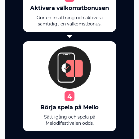
Aktivera välkomstbonusen
Gör en insättning och aktivera
samtidigt en välkomstbonus.
4
Börja spela på Mello
Sätt igång och spela på
Melodifestivalen odds.