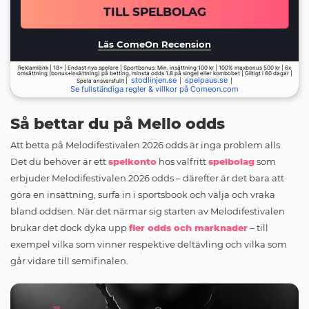
TILL SPELBOLAG
Läs ComeOn Recension
Reklamlänk | 18+ | Endast nya spelare | Sportbonus: Min. insättning 100 kr | 100% maxbonus 500 kr | 6x
omsättning (bonus+insättning) på betting, minsta odds 1.8 på singel eller kombobet | Giltigt i 60 dagar |
stodlinjen.se
spelpaus.se
Spela ansvarsfullt |
|
|
Se fullständiga regler & villkor på Comeon.com
Så bettar du på Mello odds
Att betta på Melodifestivalen 2026 odds är inga problem alls.
Det du behöver är ett
spelkonto
hos valfritt
spelbolag
som
erbjuder Melodifestivalen 2026 odds – därefter är det bara att
göra en insättning, surfa in i sportsbook och välja och vraka
bland oddsen. När det närmar sig starten av Melodifestivalen
brukar det dock dyka upp
fler odds och marknader
– till
exempel vilka som vinner respektive deltävling och vilka som
går vidare till semifinalen.