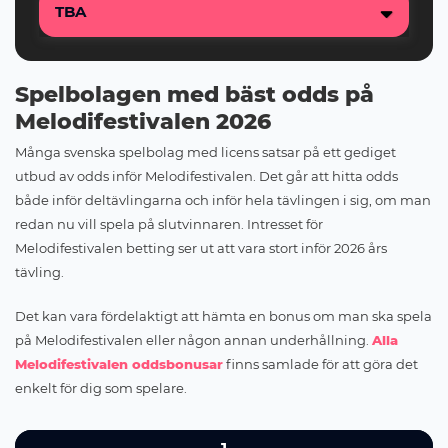
TBA
Spelbolagen med bäst odds på
Melodifestivalen 2026
Många svenska spelbolag med licens satsar på ett gediget
utbud av odds inför Melodifestivalen. Det går att hitta odds
både inför deltävlingarna och inför hela tävlingen i sig, om man
redan nu vill spela på slutvinnaren. Intresset för
Melodifestivalen betting ser ut att vara stort inför 2026 års
tävling.
Det kan vara fördelaktigt att hämta en bonus om man ska spela
på Melodifestivalen eller någon annan underhållning.
Alla
Melodifestivalen oddsbonusar
finns samlade för att göra det
enkelt för dig som spelare.