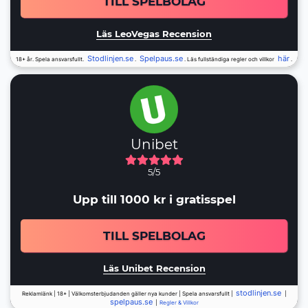
TILL SPELBOLAG
Läs LeoVegas Recension
Stodlinjen.se
Spelpaus.se
här
18+ år. Spela ansvarsfullt.
.
. Läs fullständiga regler och villkor
.
Unibet
5/5
Upp till 1000 kr i gratisspel
TILL SPELBOLAG
Läs Unibet Recension
stodlinjen.se
Reklamlänk | 18+ | Välkomsterbjudanden gäller nya kunder | Spela ansvarsfullt |
|
spelpaus.se
|
Regler & Villkor