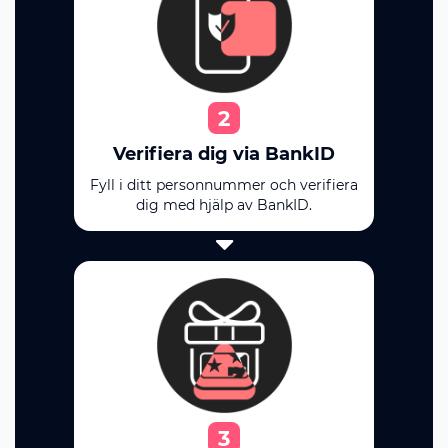
2
Verifiera dig via BankID
Fyll i ditt personnummer och verifiera
dig med hjälp av BankID.
3