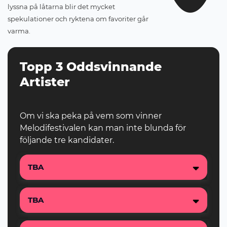
lyssna på låtarna blir det mycket
spekulationer och ryktena om favoriter går
varma.
Topp 3 Oddsvinnande
Artister
Om vi ska peka på vem som vinner
Melodifestivalen kan man inte blunda för
följande tre kandidater.
TBA
TBA