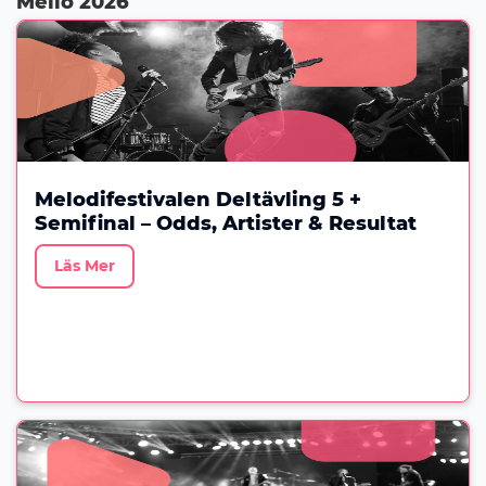
Mello 2026
Melodifestivalen Deltävling 5 +
Semifinal – Odds, Artister & Resultat
Läs Mer