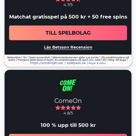
4.7/5
Matchat gratisspel på 500 kr + 50 free spins
TILL SPELBOLAG
Läs Betsson Recension
Reklamlänk | 18+ | Spela ansvarsfullt | Välkomsterbjudanden gäller nya kunder | 35x omsättningskrav på
casino | Freespins gäller Book of Dead | 6x omsättningskrav på sport, min. odds 1.80 | Giltig i 60 dagar |
https://stodlinjen.se/
spelpaus.se
|
|
Regler & Villkor
ComeOn
4.8/5
100 % upp till 500 kr