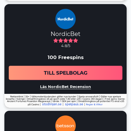
NordicBet
4.8/5
100 Freespins
TILL SPELBOLAG
Läs NordicBet Recension
Reklamlänk | 18+ | Välkomsterbjudanden gäller nya kunder | Spela ansvarsfullt | Gäller nya spelare
bosatta i Sverige | Omsättningskrav x6 på sport odds 1.80 eller x35 i Casino (60 dagar) | Free spins: Game:
Ancient Fortunes Poseidon Megaways | Värde: 1 SEK per spin | Omsättningkrav på potentiel FS vinst x35
stodlinjen.se
spelpaus.se
på Casino |
|
|
Regler & Villkor