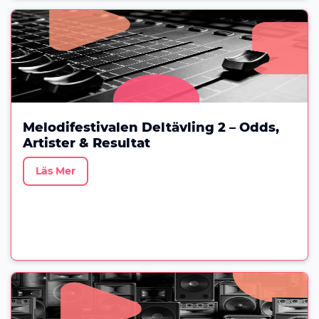
Melodifestivalen Deltävling 2 – Odds,
Artister & Resultat
Läs Mer