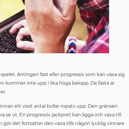
spelet. Antingen fast eller progressiv som kan växa sig
men kommer inte upp i lika höga belopp. De fasta är
er.
innan ett visst antal bollar ropats upp. Den gränsen
 se ut. En progressiv jackpott kan ligga och växa till
 gör det fortsätter den växa tills någon lycklig vinnare