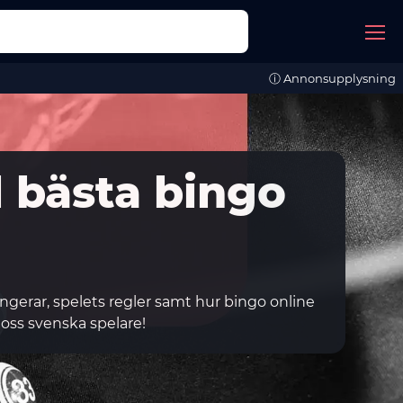
ⓘ Annonsupplysning
l bästa bingo
ngerar, spelets regler samt hur bingo online
r oss svenska spelare!