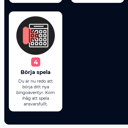
4
Börja spela
Du är nu redo att
börja ditt nya
bingoäventyr. Kom
ihåg att spela
ansvarsfullt.