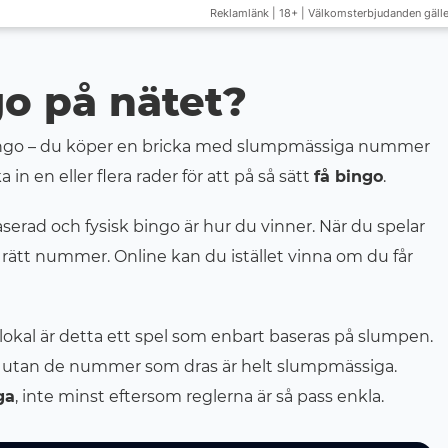
Reklamlänk | 18+ | Välkomsterbjudanden gäller
go på nätet?
ingo – du köper en bricka med slumpmässiga nummer
in en eller flera rader för att på så sätt
få bingo
.
baserad och fysisk bingo är hur du vinner. När du spelar
 rätt nummer. Online kan du istället vinna om du får
k lokal är detta ett spel som enbart baseras på slumpen.
ker, utan de nummer som dras är helt slumpmässiga.
ga
, inte minst eftersom reglerna är så pass enkla.