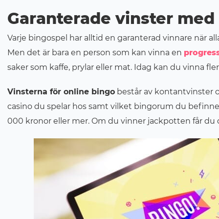
Garanterade vinster med
Varje bingospel har alltid en garanterad vinnare när al
Men det är bara en person som kan vinna en
progress
saker som kaffe, prylar eller mat. Idag kan du vinna fl
Vinsterna för online bingo
består av kontantvinster o
casino du spelar hos samt vilket bingorum du befinner d
000 kronor eller mer. Om du vinner jackpotten får du 