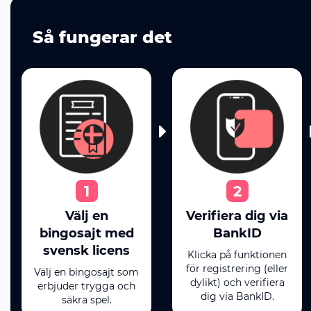
Så fungerar det
1
2
Välj en
Verifiera dig via
bingosajt med
BankID
svensk licens
Klicka på funktionen
för registrering (eller
Välj en bingosajt som
dylikt) och verifiera
erbjuder trygga och
dig via BankID.
säkra spel.