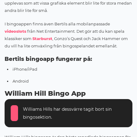
upplevas som att vissa grafiska element blir lite för stora medan
andra blir lite för små.
I bingoappen finns även Bertils alla mobilanpassade
videoslots
från Net Entertainment. Det gör att du kan spela
klassiker som
Starburst
, Gonzo’s Quest och Jack Hammer om
du vill ha lite omväxling från bingospelandet emellanåt.
Bertils bingoapp fungerar på:
iPhone/iPad
Android
William Hill Bingo App
Williams Hills har dessvärre tagit bort sin
bingosektion.