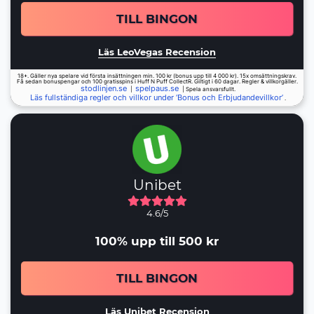
TILL BINGON
Läs LeoVegas Recension
18+. Gäller nya spelare vid första insättningen min. 100 kr (bonus upp till 4 000 kr). 15x omsättningskrav.
Få sedan bonuspengar och 100 gratisspins i Huff N Puff CollectR. Giltigt i 60 dagar. Regler & villkorgäller.
stodlinjen.se
spelpaus.se
|
| Spela ansvarsfullt.
Läs fullständiga regler och villkor under ‘Bonus och Erbjudandevillkor’
.
Unibet
4.6/5
100% upp till 500 kr
TILL BINGON
Läs Unibet Recension