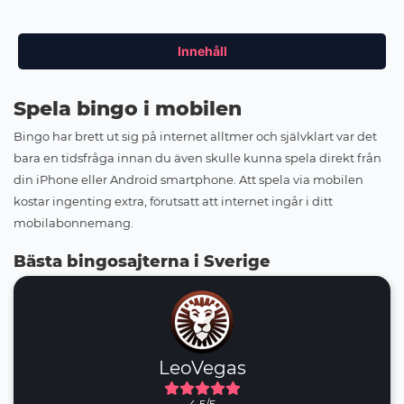
Innehåll
Spela bingo i mobilen
Bingo har brett ut sig på internet alltmer och självklart var det
bara en tidsfråga innan du även skulle kunna spela direkt från
din iPhone eller Android smartphone. Att spela via mobilen
kostar ingenting extra, förutsatt att internet ingår i ditt
mobilabonnemang.
Bästa bingosajterna i Sverige
LeoVegas