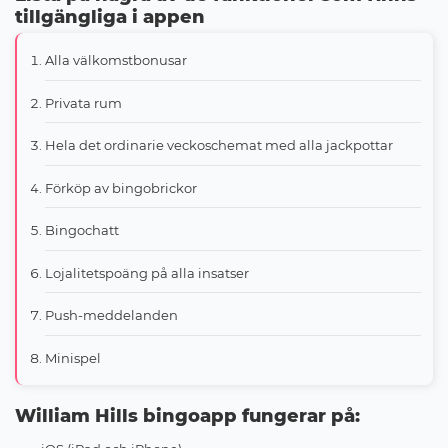
tillgängliga i appen
Alla välkomstbonusar
Privata rum
Hela det ordinarie veckoschemat med alla jackpottar
Förköp av bingobrickor
Bingochatt
Lojalitetspoäng på alla insatser
Push-meddelanden
Minispel
William Hills bingoapp fungerar på: