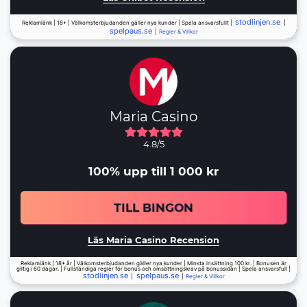
stodlinjen.se
Reklamlänk | 18+ | Välkomsterbjudanden gäller nya kunder | Spela ansvarsfullt |
|
spelpaus.se
|
Regler & Villkor
Maria Casino
4.8/5
100% upp till 1 000 kr
TILL BINGON
Läs Maria Casino Recension
Reklamlänk | 18+ år | Välkomsterbjudanden gäller nya kunder | Minsta insättning 100 kr. | Bonusen är
giltig i 60 dagar. | Fullständiga regler för bonus och omsättningskrav på bonussidan | Spela ansvarsfull |
stodlinjen.se
spelpaus.se
|
|
Regler & Villkor