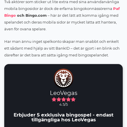
Två aktörer som sticker ut lite extra med sina användarvänliga
mobila bingosidor är dock de erfarna bingokonnässörerna
Paf
Bingo
och Bingo.com
– här är det lätt att komma igång med
spelandet och deras mobila sidor är mycket lätta att hantera,
även för ovana spelare.
Har man ännu inget spelkonto skapar man snabbt och enkelt
ett sådant med hjälp av sitt BankID – det är gjort i en blink och
därefter är det bara att sätta igång med bingospelandet.
LeoVegas
4.5/5
Erbjuder 5 exklusiva bingospel - endast
tillgängliga hos LeoVegas