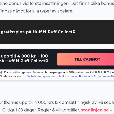
asino bonus vid första insättningen. Det finns olika bonus
finnas något för alla typer av spelare.
 gratisspins på Huff N Puff CollectR
upp till 4 000 kr + 100
TILL CASINOT
på Huff N Puff CollectR
 kr). 15x omsättningskrav. Få sedan bonuspengar och 100 gratisspins i Huff N Puff Colle
 Spela ansvarsfullt.
Läs fullständiga regler och villkor under ‘Bonus och Erbjudandevillk
 kr (bonus upp till 4 000 kr). 15x omsättningskrav. Få sed
iltigt i 60 dagar. Regler & villkorgäller.
stodlinjen.se
–