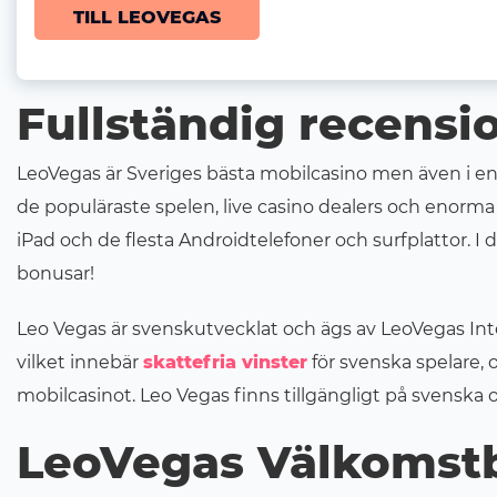
TILL LEOVEGAS
Fullständig recens
LeoVegas är Sveriges bästa mobilcasino men även i en 
de populäraste spelen, live casino dealers och enorma
iPad och de flesta Androidtelefoner och surfplattor. 
bonusar!
Leo Vegas är svenskutvecklat och ägs av LeoVegas Int
vilket innebär
skattefria vinster
för svenska spelare, 
mobilcasinot. Leo Vegas finns tillgängligt på svenska 
LeoVegas Välkomst