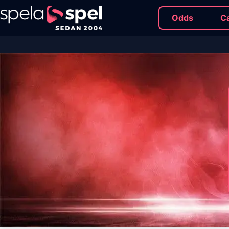
Odds
C