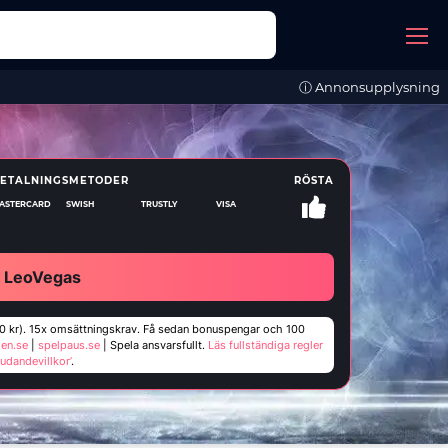
ⓘ Annonsupplysning
ETALNINGSMETODER
RÖSTA
ASTERCARD
SWISH
TRUSTLY
VISA
 LeoVegas
 000 kr). 15x omsättningskrav. Få sedan bonuspengar och 100
jen.se
|
spelpaus.se
| Spela ansvarsfullt.
Läs fullständiga regler
udandevillkor’
.