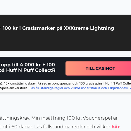
+ 100 kr i Gratismarker på XXXtreme Lightning
upp till 4 000 kr + 100
TILL CASINOT
på Huff N Puff CollectR
 kr). 15x omsättningskrav. Få sedan bonuspengar och 100 gratisspins i Huff N Puff Colle
 Spela ansvarsfullt.
Läs fullständiga regler och villkor under ‘Bonus och Erbjudandevillk
sättningskrav. Min insättning 100 kr. Voucherspel är
igt i 60 dagar. Läs fullständiga regler och villkor
här
.