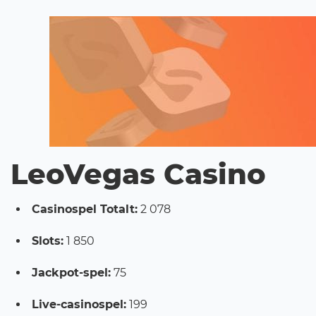
LeoVegas Casino
Casinospel Totalt:
2 078
Slots:
1 850
Jackpot-spel:
75
Live-casinospel:
199