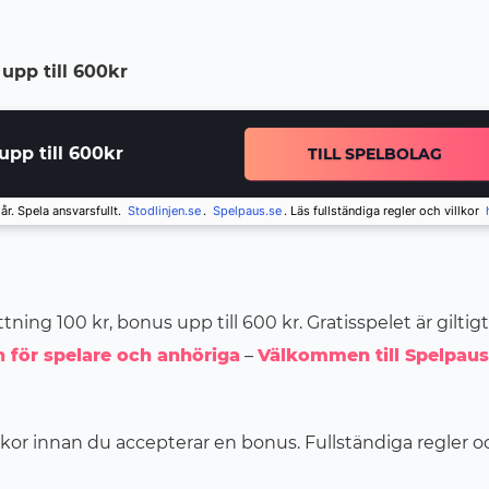
 upp till 600kr
upp till 600kr
TILL SPELBOLAG
år. Spela ansvarsfullt.
Stodlinjen.se
.
Spelpaus.se
. Läs fullständiga regler och villkor
tning 100 kr, bonus upp till 600 kr. Gratisspelet är giltigt
n för spelare och anhöriga
–
Välkommen till Spelpaus
lkor innan du accepterar en bonus. Fullständiga regler o