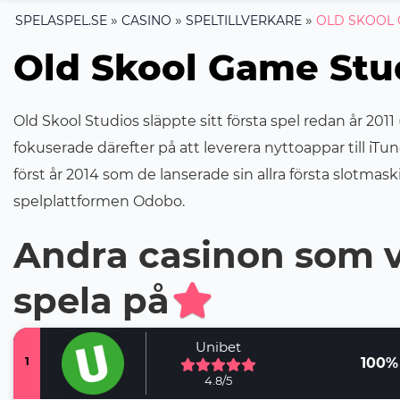
»
»
»
SPELASPEL.SE
CASINO
SPELTILLVERKARE
OLD SKOOL 
Old Skool Game Stu
Old Skool Studios släppte sitt första spel redan år 2
fokuserade därefter på att leverera nyttoappar till iT
först år 2014 som de lanserade sin allra första slotmask
spelplattformen Odobo.
Andra casinon som 
spela på
Unibet
1
100% 
4.8/5