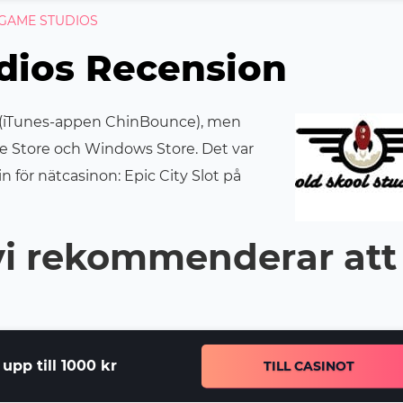
GAME STUDIOS
dios Recension
011 (iTunes-appen ChinBounce), men
une Store och Windows Store. Det var
in för nätcasinon: Epic City Slot på
vi rekommenderar att
upp till 1000 kr
TILL CASINOT