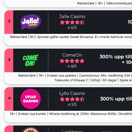
Reklamlänk | 18+ | Välkomsterbjudan
Jalla Casino
2
1
4.6/5
Reklamlänk |18+| Spinsen gäller spelet Sweet Bonanza. Ev vinster behöver omsät
ComeOn
300% upp till
3
+ 10
4.8/5
Reklamlänk | 18+ | Endast nya spelare | Casinobonus: Min. insättning 250 k
Treasures of Kilauea 2 | Giltigt i 60 dagar | Spela a
Lyllo Casino
4
300% upp til
4.5/5
18+ | Endast nya kunder | Minsta insättning är 200kr. Maxbonus 600kr. Omsättning
LeoVegas