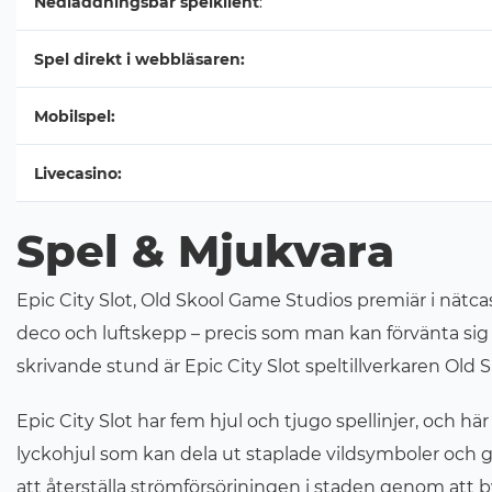
Nedladdningsbar spelklient
:
Spel direkt i webbläsaren:
Mobilspel:
Livecasino:
Spel & Mjukvara
Epic City Slot, Old Skool Game Studios premiär i nätc
deco och luftskepp – precis som man kan förvänta sig a
skrivande stund är Epic City Slot speltillverkaren Old 
Epic City Slot har fem hjul och tjugo spellinjer, och h
lyckohjul som kan dela ut staplade vildsymboler och ge
att återställa strömförsörjningen i staden genom att b