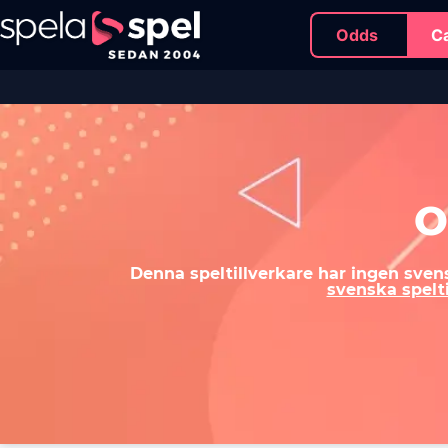
Odds
C
O
Denna speltillverkare har ingen svens
svenska spelti