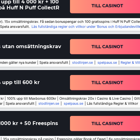
upp till 4 000 kr + 100
TILL CASINOT
på Huff N Puff CollectR
 kr). 15x omsättningskrav. Få sedan bonuspengar och 100 gratisspins i Huff N Puff Colle
 Spela ansvarsfullt.
Läs fullständiga regler och villkor under ‘Bonus och Erbjudandevillk
s utan omsättningskrav
TILL CASINOT
den gäller nya kunder | Spela ansvarsfullt |
stodlinjen.se
|
spelpaus.se
|
Regler & Vil
 upp till 600 kr
TILL CASINOT
kr | 100% upp till Maxbonus 600kr | Omsättningskrav 20x i Casino & Live Casino | Gilti
r | Spela ansvarsfullt |
stodlinjen.se
|
spelpaus.se
| Läs fullständiga Regler & Villkor
1000 kr + 50 Freespins
TILL CASINOT
r | 35x omsättningskrav på casino | Freespins gäller Book of Dead | 6x omsättningskra