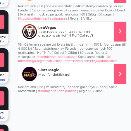
lkor
Reklamlänk | 18+ | Spela ansvarsfullt | Välkomsterbjudanden gäller nya
kunder | 35x omsättningskrav på casino | Freespins gäller Book of Dead
| 6x omsättningskrav på sport, min. odds 1.80 | Giltig i 60 dagar |
https://stodlinjen.se/
|
spelpaus.se
|
Regler & Villkor
LeoVegas
100% bonus upp till 4 000 kr + 100
gratisspins på Huff N Puff CollectR
 nya
lkor
18+. Gäller nya spelare vid första insättningen min. 100 kr (bonus upp till
4 000 kr). 15x omsättningskrav. Få sedan bonuspengar och 100
gratisspins i Huff N Puff CollectR. Giltigt i 60 dagar. Regler &
villkorgäller.
stodlinjen.se
|
spelpaus.se
| Spela ansvarsfullt.
Läs
fullständiga regler och villkor under ‘Bonus och Erbjudandevillkor’
.
Slots Magic
Magi för slotälskare!
st i
.com
Reklamlänk | 18+ | Välkomsterbjudanden gäller nya kunder | Spela
ansvarsfullt |
stodlinjen.se
|
spelpaus.se
|
Regler & Villkor
re |
lkor