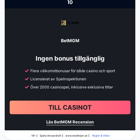
10
BetMGM
Ingen bonus tillgänglig
Flera välkomstbonusar för både casino och sport
Licensierat av Spelinspektionen
Över 2000 casinospel, inklusive exklusiva titlar
TILL CASINOT
Läs BetMGM Recension
18+
Spela Ansvarsfullt
www.stodlinjen.se
Regler & Villkor