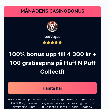
MÅNADENS CASINOBONUS
LeoVegas
100% bonus upp till 4 000 kr +
100 gratisspins på Huff N Puff
CollectR
Hämta här
18+. Gäller nya spelare vid första insättningen min. 100 kr (bonus upp
till 4 000 kr). 15x omsättningskrav. Få sedan bonuspengar och 100
gratisspins i Huff N Puff CollectR. Giltigt i 60 dagar. Regler &