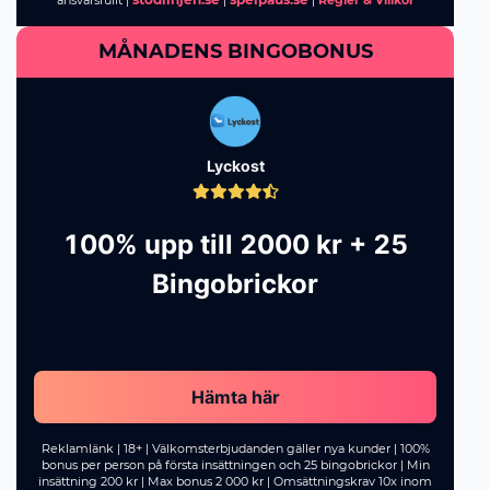
ansvarsfullt |
|
|
Regler & Villkor
MÅNADENS BINGOBONUS
Lyckost
100% upp till 2000 kr + 25
Bingobrickor
Hämta här
Reklamlänk | 18+ | Välkomsterbjudanden gäller nya kunder | 100%
bonus per person på första insättningen och 25 bingobrickor | Min
insättning 200 kr | Max bonus 2 000 kr | Omsättningskrav 10x inom