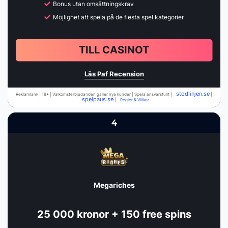
Bonus utan omsättningskrav
Möjlighet att spela på de flesta spel kategorier
TILL CASINOT
Läs Paf Recension
stodlinjen.se
Reklamlänk | 18+ | Välkomsterbjudanden gäller nya kunder | Spela ansvarsfullt |
|
spelpaus.se
|
Regler & Villkor
4
Megariches
25 000 kronor + 150 free spins