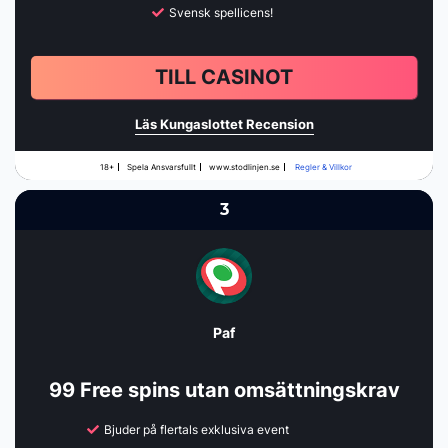
Svensk spellicens!
TILL CASINOT
Läs Kungaslottet Recension
18+
Spela Ansvarsfullt
www.stodlinjen.se
Regler & Villkor
3
Paf
99 Free spins utan omsättningskrav
Bjuder på flertals exklusiva event