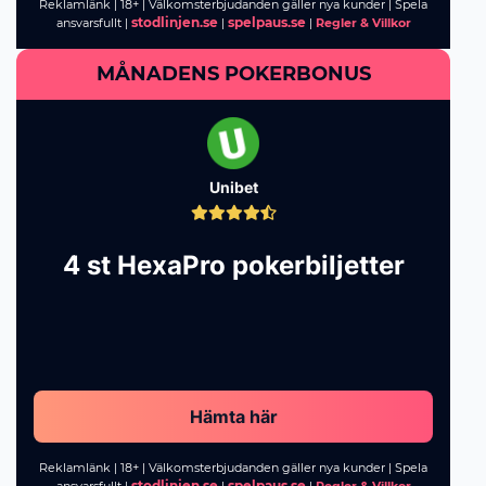
Reklamlänk | 18+ | Välkomsterbjudanden gäller nya kunder | Spela
stodlinjen.se
spelpaus.se
ansvarsfullt |
|
|
Regler & Villkor
MÅNADENS POKERBONUS
Unibet
4 st HexaPro pokerbiljetter
Hämta här
Reklamlänk | 18+ | Välkomsterbjudanden gäller nya kunder | Spela
stodlinjen.se
spelpaus.se