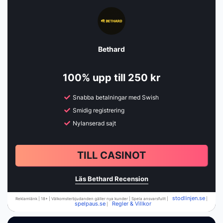
Bethard
100% upp till 250 kr
Snabba betalningar med Swish
Smidig registrering
Nylanserad sajt
TILL CASINOT
Läs Bethard Recension
stodlinjen.se
Reklamlänk | 18+ | Välkomsterbjudanden gäller nya kunder | Spela ansvarsfullt |
|
spelpaus.se
Regler & Villkor
|