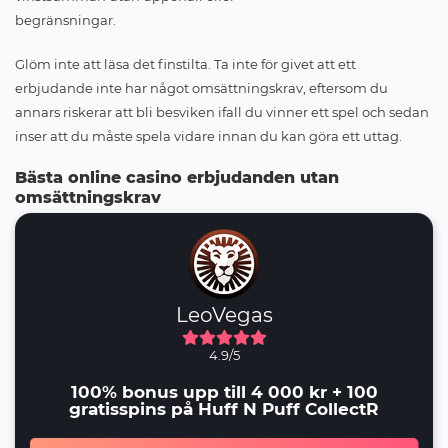
begränsningar.
Glöm inte att läsa det finstilta. Ta inte för givet att ett
erbjudande inte har något omsättningskrav, eftersom du
annars riskerar att bli besviken ifall du vinner ett spel och sedan
inser att du måste spela vidare innan du kan göra ett uttag.
Bästa online casino erbjudanden utan
omsättningskrav
LeoVegas
4.9/5
100% bonus upp till 4 000 kr + 100
gratisspins på Huff N Puff CollectR