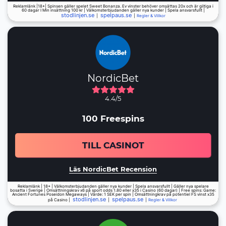
Reklamlänk |18+| Spinsen gäller spelet Sweet Bonanza. Ev vinster behöver omsättas 20x och är giltiga i
60 dagar I Min insättning 100 kr | Välkomsterbjudanden gäller nya kunder | Spela ansvarsfullt |
stodlinjen.se
spelpaus.se
|
|
Regler & Villkor
NordicBet
4.4/5
100 Freespins
TILL CASINOT
Läs NordicBet Recension
Reklamlänk | 18+ | Välkomsterbjudanden gäller nya kunder | Spela ansvarsfullt | Gäller nya spelare
bosatta i Sverige | Omsättningskrav x6 på sport odds 1.80 eller x35 i Casino (60 dagar) | Free spins: Game:
Ancient Fortunes Poseidon Megaways | Värde: 1 SEK per spin | Omsättningkrav på potentiel FS vinst x35
stodlinjen.se
spelpaus.se
på Casino |
|
|
Regler & Villkor