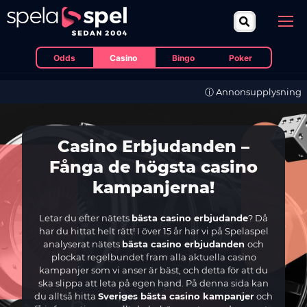
Odds
Casino
Bingo
Poker
ⓘ Annonsupplysning
Casino Erbjudanden –
Fånga de högsta casino
kampanjerna!
Letar du efter nätets
bästa casino erbjudande
? Då
har du hittat helt rätt! I över 15 år har vi på Spelaspel
analyserat nätets
bästa casino erbjudanden
och
plockat regelbundet fram alla aktuella casino
kampanjer som vi anser är bäst, och detta för att du
ska slippa att leta på egen hand.
På denna sida kan
du alltså hitta
Sveriges bästa casino kampanjer
och