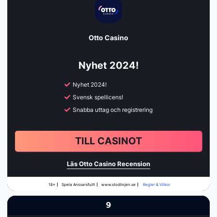
Otto Casino
Nyhet 2024!
Nyhet 2024!
Svensk spellicens!
Snabba uttag och registrering
TILL CASINOT
Läs Otto Casino Recension
18+
Spela Ansvarsfullt
www.stodlinjen.se
Regler & Villkor
9