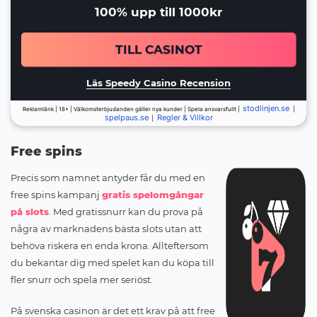
100% upp till 1000kr
TILL CASINOT
Läs Speedy Casino Recension
stodlinjen.se
Reklamlänk | 18+ | Välkomsterbjudanden gäller nya kunder | Spela ansvarsfullt |
|
spelpaus.se
Regler & Villkor
|
Free spins
Precis som namnet antyder får du med en
free spins kampanj
gratis spelomgångar
på slots
. Med gratissnurr kan du prova på
några av marknadens bästa slots utan att
behöva riskera en enda krona. Allteftersom
du bekantar dig med spelet kan du köpa till
fler snurr och spela mer seriöst.
På svenska casinon är det ett krav på att free