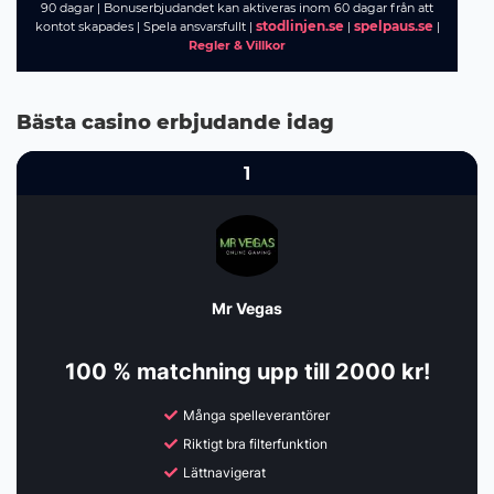
90 dagar | Bonuserbjudandet kan aktiveras inom 60 dagar från att
stodlinjen.se
spelpaus.se
kontot skapades | Spela ansvarsfullt |
|
|
Regler & Villkor
Bästa casino erbjudande idag
1
Mr Vegas
100 % matchning upp till 2000 kr!
Många spelleverantörer
Riktigt bra filterfunktion
Lättnavigerat