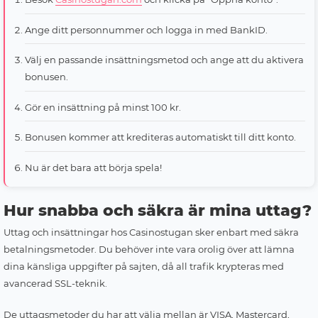
Ange ditt personnummer och logga in med BankID.
Välj en passande insättningsmetod och ange att du aktivera
bonusen.
Gör en insättning på minst 100 kr.
Bonusen kommer att krediteras automatiskt till ditt konto.
Nu är det bara att börja spela!
Hur snabba och säkra är mina uttag?
Uttag och insättningar hos Casinostugan sker enbart med säkra
betalningsmetoder. Du behöver inte vara orolig över att lämna
dina känsliga uppgifter på sajten, då all trafik krypteras med
avancerad SSL-teknik.
De uttagsmetoder du har att välja mellan är VISA, Mastercard,