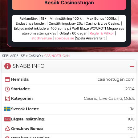
Besök Casinostugan
Reklamlänk | 18+ | Min insättning 100 kr. | Max Bonus 1000kr. |
Endast nya kunder. | Omsättningskrav 20x i Casino & Live Casino. |
Erbjudandet inkluderar 100 spins på Wolf Blaze WOWPOT! Megaways
utan omsättningskrav | Giltigt i 60 dagar |
Regler & Villkor
|
stodlinjen.se
|
spelpaus.se
|Spela Ansvarsfullt.|
»
»
SPELASPEL.SE
CASINO
CASINOSTUGAN
SNABB INFO
casinostugan.com
Hemsida:
2014
Startades:
Casino, Live Casino, Odds
Kategorier:
Ja
Svensk Licens:
100
Lägsta Insättning:
20x
Oms.krav Bonus: