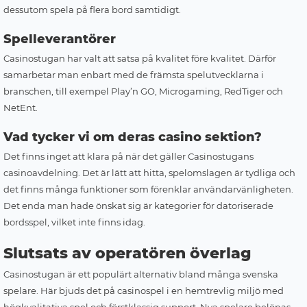
dessutom spela på flera bord samtidigt.
Spelleverantörer
Casinostugan har valt att satsa på kvalitet före kvalitet. Därför
samarbetar man enbart med de främsta spelutvecklarna i
branschen, till exempel Play’n GO, Microgaming, RedTiger och
NetEnt.
Vad tycker vi om deras casino sektion?
Det finns inget att klara på när det gäller Casinostugans
casinoavdelning. Det är lätt att hitta, spelomslagen är tydliga och
det finns många funktioner som förenklar användarvänligheten.
Det enda man hade önskat sig är kategorier för datoriserade
bordsspel, vilket inte finns idag.
Slutsats av operatören överlag
Casinostugan är ett populärt alternativ bland många svenska
spelare. Här bjuds det på casinospel i en hemtrevlig miljö med
högkvalitativa spel och förstklassig support. Nya spelare belönas