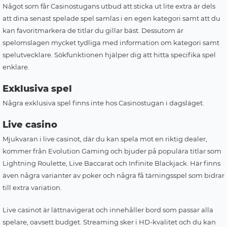
Något som får Casinostugans utbud att sticka ut lite extra är dels
att dina senast spelade spel samlas i en egen kategori samt att du
kan favoritmarkera de titlar du gillar bäst. Dessutom är
spelomslagen mycket tydliga med information om kategori samt
spelutvecklare. Sökfunktionen hjälper dig att hitta specifika spel
enklare.
Exklusiva spel
Några exklusiva spel finns inte hos Casinostugan i dagsläget.
Live casino
Mjukvaran i live casinot, där du kan spela mot en riktig dealer,
kommer från Evolution Gaming och bjuder på populära titlar som
Lightning Roulette, Live Baccarat och Infinite Blackjack. Här finns
även några varianter av poker och några få tärningsspel som bidrar
till extra variation.
Live casinot är lättnavigerat och innehåller bord som passar alla
spelare, oavsett budget. Streaming sker i HD-kvalitet och du kan