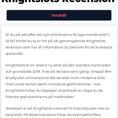
Innehåll
Är du på jakt efter ett nytt onlinecasino för spännande slots? I
så fall borde du ta en titt på vår genomgående Knightslots
recension som har all information du behöver för att kickstarta
spelandet.
Knightslots är en relativt ny aktör på den svenska marknaden
och grundades 2018. Trots att de bara varit igång i knappt fem
år erbjuder onlinecasinot det senaste inom moderna slots
med unika teman samt innovativa spelfunktioner. Hos
Knightslots hittar du toppspel utvecklade av några av de
främsta spelutvecklarna på marknaden.
Noterbart är att Knightslots namnet till trots erbjuder mer än
bara slots. På deras livecasino hittar du exempelvis flera