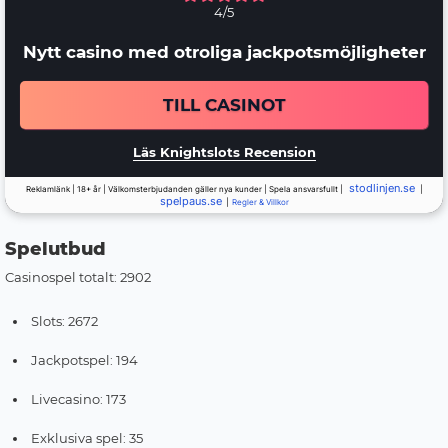
4/5
Nytt casino med otroliga jackpotsmöjligheter
TILL CASINOT
Läs Knightslots Recension
stodlinjen.se
Reklamlänk | 18+ år | Välkomsterbjudanden gäller nya kunder | Spela ansvarsfullt |
|
spelpaus.se
|
Regler & Villkor
Spelutbud
Casinospel totalt: 2902
Slots: 2672
Jackpotspel: 194
Livecasino: 173
Exklusiva spel: 35