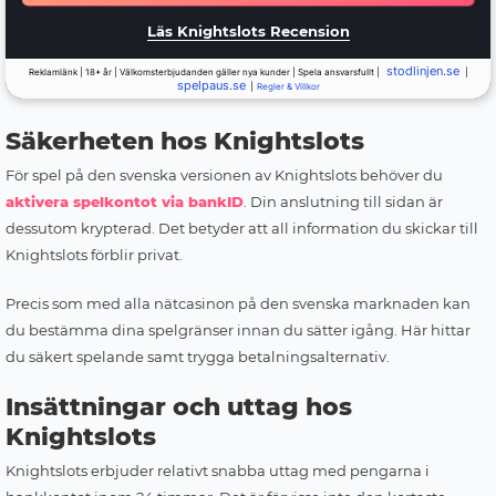
Läs Knightslots Recension
stodlinjen.se
Reklamlänk | 18+ år | Välkomsterbjudanden gäller nya kunder | Spela ansvarsfullt |
|
spelpaus.se
|
Regler & Villkor
Säkerheten hos Knightslots
För spel på den svenska versionen av Knightslots behöver du
aktivera spelkontot via bankID
. Din anslutning till sidan är
dessutom krypterad. Det betyder att all information du skickar till
Knightslots förblir privat.
Precis som med alla nätcasinon på den svenska marknaden kan
du bestämma dina spelgränser innan du sätter igång. Här hittar
du säkert spelande samt trygga betalningsalternativ.
Insättningar och uttag hos
Knightslots
Knightslots erbjuder relativt snabba uttag med pengarna i