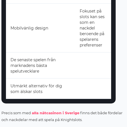
Fokuset på
slots kan ses
som en
Mobilvänlig design
nackdel
beroende på
spelarens
preferenser
De senaste spelen från
marknadens bästa
spelutvecklare
Utmärkt alternativ för dig
som älskar slots
Precis som med
alla nätcasinon i Sverige
finns det både fördelar
och nackdelar med att spela på Knightslots.