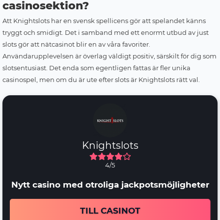
casinosektion?
Att Knightslots har en svensk spellicens gör att spelandet känns
tryggt och smidigt. Det i samband med ett enormt utbud av just
slots gör att nätcasinot blir en av våra favoriter.
Användarupplevelsen är överlag väldigt positiv, särskilt för dig som
slotsentusiast. Det enda som egentligen fattas är fler unika
casinospel, men om du är ute efter slots är Knightslots rätt val.
Knightslots
4/5
Nytt casino med otroliga jackpotsmöjligheter
TILL CASINOT