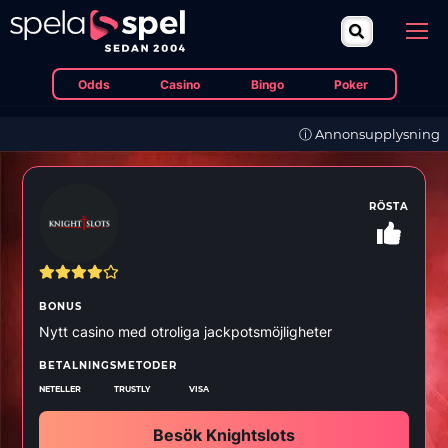
Odds
Casino
Bingo
Poker
ⓘ Annonsupplysning
RÖSTA
BONUS
Nytt casino med otroliga jackpotsmöjligheter
BETALNINGSMETODER
NETELLER
TRUSTLY
VISA
Besök Knightslots