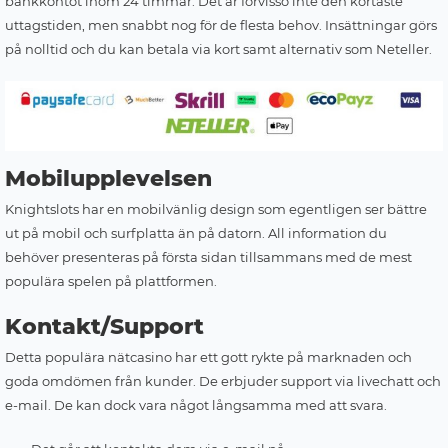
bankkontot inom 24 timmar. Det är förvisso inte den kortaste
uttagstiden, men snabbt nog för de flesta behov. Insättningar görs
på nolltid och du kan betala via kort samt alternativ som Neteller.
Mobilupplevelsen
Knightslots har en mobilvänlig design som egentligen ser bättre
ut på mobil och surfplatta än på datorn. All information du
behöver presenteras på första sidan tillsammans med de mest
populära spelen på plattformen.
Kontakt/Support
Detta populära nätcasino har ett gott rykte på marknaden och
goda omdömen från kunder. De erbjuder support via livechatt och
e-mail. De kan dock vara något långsamma med att svara.