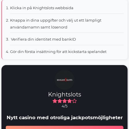
Klicka in på Knightslots webbsida
Knappa in dina uppgifter och välj ut ett lämpligt
användarnamn samt lösenord
Verifiera din identitet med bankID
Gör din första insättning för att kickstarta spelandet
Knightslots
4/5
Nytt casino med otroliga jackpotsmöjligheter