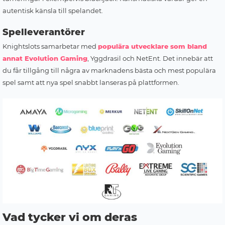
autentisk känsla till spelandet.
Spelleverantörer
Knightslots samarbetar med
populära utvecklare som bland
annat Evolution Gaming
, Yggdrasil och NetEnt. Det innebär att
du får tillgång till några av marknadens bästa och mest populära
spel samt att nya spel snabbt lanseras på plattformen.
Vad tycker vi om deras