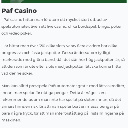
Paf Casino
I Paf casino hittar man förutom ett mycket stort utbud av
spelautomater, även ett live casino, olika bordsspel, bingo, poker
och video poker.
Här hittar man över 350 olika slots, varav flera av dem har olika
progressiva och fasta jackpottar. Dessa är dessutom tydligt
markerade med gröna band, där det står hur hög jackpotten är, så
att den som är ute efter slots med jackpottar lätt ska kunna hitta
vad denne söker.
Man kan alltid provspela Pafs automater gratis med låtsaskrediter,
innan man spelar för riktiga pengar. Detta är något som
rekommenderas om man inte har spelat på sloten innan, då det
annars finns en risk för att man spelar bort en massa pengar på
bara några tryck, för att man inte förstått sig på inställningarna på
maskinen.