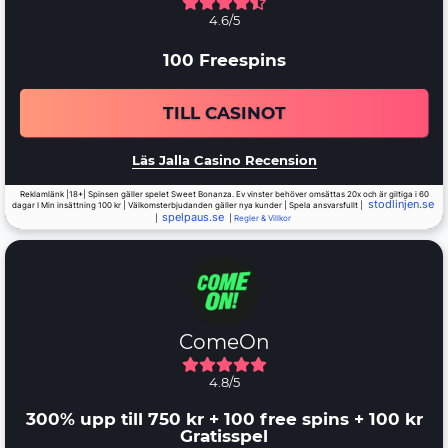
4.6/5
100 Freespins
TILL CASINOT
Läs Jalla Casino Recension
Reklamlänk |18+| Spinsen gäller spelet Sweet Bonanza. Ev vinster behöver omsättas 20x och är giltiga i 60
stodlinjen.se
dagar I Min insättning 100 kr | Välkomsterbjudanden gäller nya kunder | Spela ansvarsfullt |
spelpaus.se
|
|
Regler & Villkor
ComeOn
4.8/5
300% upp till 750 kr + 100 free spins + 100 kr
Gratisspel