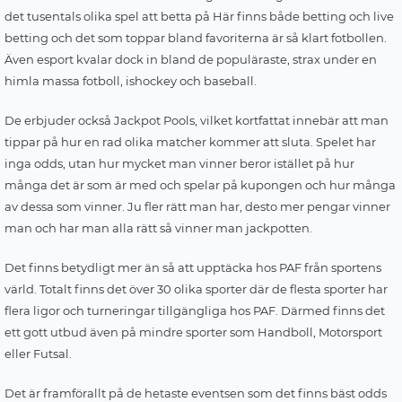
det tusentals olika spel att betta på Här finns både betting och live
betting och det som toppar bland favoriterna är så klart fotbollen.
Även esport kvalar dock in bland de populäraste, strax under en
himla massa fotboll, ishockey och baseball.
De erbjuder också Jackpot Pools, vilket kortfattat innebär att man
tippar på hur en rad olika matcher kommer att sluta. Spelet har
inga odds, utan hur mycket man vinner beror istället på hur
många det är som är med och spelar på kupongen och hur många
av dessa som vinner. Ju fler rätt man har, desto mer pengar vinner
man och har man alla rätt så vinner man jackpotten.
Det finns betydligt mer än så att upptäcka hos PAF från sportens
värld. Totalt finns det över 30 olika sporter där de flesta sporter har
flera ligor och turneringar tillgängliga hos PAF. Därmed finns det
ett gott utbud även på mindre sporter som Handboll, Motorsport
eller Futsal.
Det är framförallt på de hetaste eventsen som det finns bäst odds