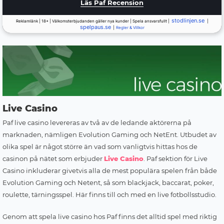
Läs Paf Recension
stodlinjen.se
Reklamlänk | 18+ | Välkomsterbjudanden gäller nya kunder | Spela ansvarsfullt |
|
spelpaus.se
|
Regler & Villkor
Live Casino
Paf live casino levereras av två av de ledande aktörerna på
marknaden, nämligen Evolution Gaming och NetEnt. Utbudet av
olika spel är något större än vad som vanligtvis hittas hos de
casinon på nätet som erbjuder
Live Casino
. Paf sektion för Live
Casino inkluderar givetvis alla de mest populära spelen från både
Evolution Gaming och Netent, så som blackjack, baccarat, poker,
roulette, tärningsspel. Här finns till och med en live fotbollsstudio.
Genom att spela live casino hos Paf finns det alltid spel med riktig