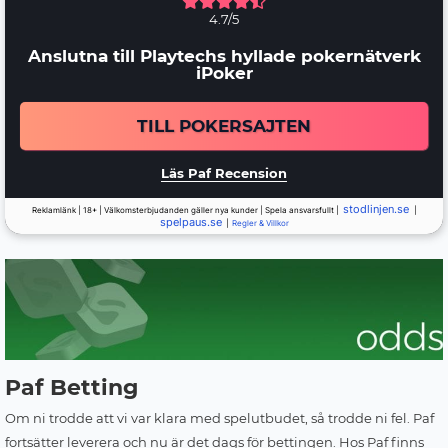
4.7/5
Anslutna till Playtechs hyllade pokernätverk
iPoker
TILL POKERSAJTEN
Läs Paf Recension
stodlinjen.se
Reklamlänk | 18+ | Välkomsterbjudanden gäller nya kunder | Spela ansvarsfullt |
|
spelpaus.se
|
Regler & Villkor
Paf Betting
Om ni trodde att vi var klara med spelutbudet, så trodde ni fel. Paf
fortsätter leverera och nu är det dags för bettingen. Hos Paf finns