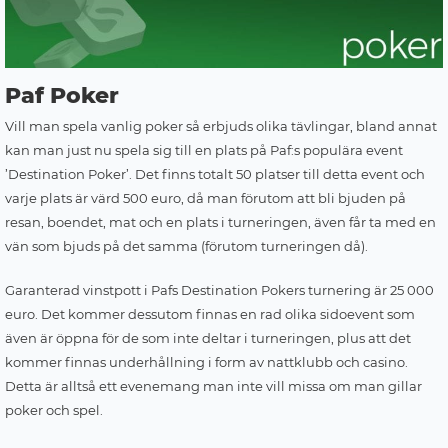
Paf Poker
Vill man spela vanlig poker så erbjuds olika tävlingar, bland annat
kan man just nu spela sig till en plats på Paf:s populära event
’Destination Poker’. Det finns totalt 50 platser till detta event och
varje plats är värd 500 euro, då man förutom att bli bjuden på
resan, boendet, mat och en plats i turneringen, även får ta med en
vän som bjuds på det samma (förutom turneringen då).
Garanterad vinstpott i Pafs Destination Pokers turnering är 25 000
euro. Det kommer dessutom finnas en rad olika sidoevent som
även är öppna för de som inte deltar i turneringen, plus att det
kommer finnas underhållning i form av nattklubb och casino.
Detta är alltså ett evenemang man inte vill missa om man gillar
poker och spel.