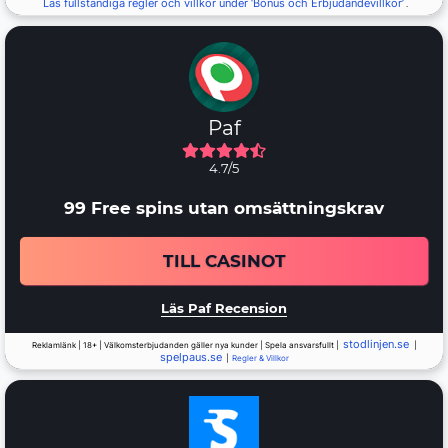
Läs fullständiga regler och villkor under ‘Bonus och Erbjudandevillkor’
.
Paf
4.7/5
99 Free spins utan omsättningskrav
TILL CASINOT
Läs Paf Recension
stodlinjen.se
Reklamlänk | 18+ | Välkomsterbjudanden gäller nya kunder | Spela ansvarsfullt |
|
spelpaus.se
|
Regler & Villkor