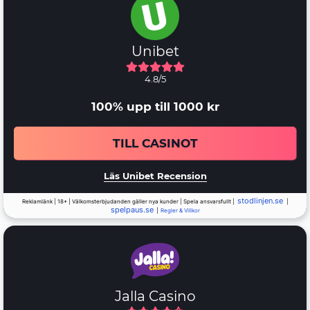
Unibet
4.8/5
100% upp till 1000 kr
TILL CASINOT
Läs Unibet Recension
stodlinjen.se
Reklamlänk | 18+ | Välkomsterbjudanden gäller nya kunder | Spela ansvarsfullt |
|
spelpaus.se
|
Regler & Villkor
Jalla Casino