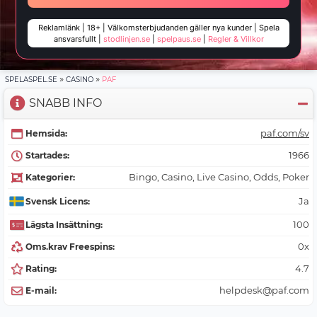
Reklamlänk | 18+ | Välkomsterbjudanden gäller nya kunder | Spela
ansvarsfullt |
stodlinjen.se
|
spelpaus.se
|
Regler & Villkor
»
»
SPELASPEL.SE
CASINO
PAF
SNABB INFO
paf.com/sv
Hemsida:
1966
Startades:
Bingo, Casino, Live Casino, Odds, Poker
Kategorier:
Ja
Svensk Licens:
100
Lägsta Insättning:
0x
Oms.krav Freespins:
4.7
Rating:
helpdesk@paf.com
E-mail: