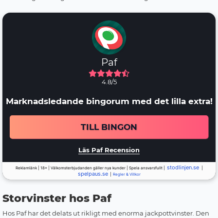
Paf
4.8/5
Marknadsledande bingorum med det lilla extra!
TILL BINGON
Läs Paf Recension
stodlinjen.se
Reklamlänk | 18+ | Välkomsterbjudanden gäller nya kunder | Spela ansvarsfullt |
|
spelpaus.se
|
Regler & Villkor
Storvinster hos Paf
Hos Paf har det delats ut rikligt med enorma jackpottvinster. Den