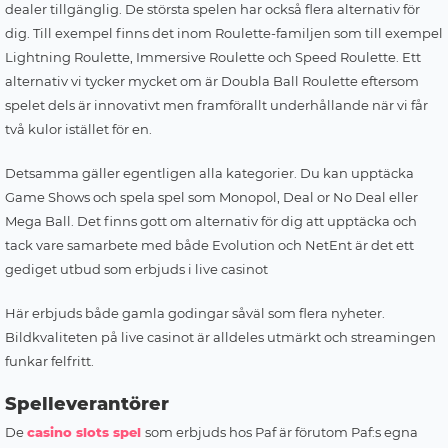
dealer tillgänglig. De största spelen har också flera alternativ för
dig. Till exempel finns det inom Roulette-familjen som till exempel
Lightning Roulette, Immersive Roulette och Speed Roulette. Ett
alternativ vi tycker mycket om är Doubla Ball Roulette eftersom
spelet dels är innovativt men framförallt underhållande när vi får
två kulor istället för en.
Detsamma gäller egentligen alla kategorier. Du kan upptäcka
Game Shows och spela spel som Monopol, Deal or No Deal eller
Mega Ball. Det finns gott om alternativ för dig att upptäcka och
tack vare samarbete med både Evolution och NetEnt är det ett
gediget utbud som erbjuds i live casinot
Här erbjuds både gamla godingar såväl som flera nyheter.
Bildkvaliteten på live casinot är alldeles utmärkt och streamingen
funkar felfritt.
Spelleverantörer
De
casino slots spel
som erbjuds hos Paf är förutom Paf:s egna