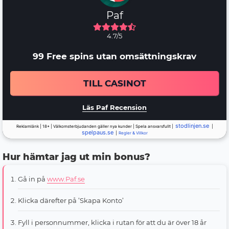
Paf
4.7/5
99 Free spins utan omsättningskrav
TILL CASINOT
Läs Paf Recension
stodlinjen.se
Reklamlänk | 18+ | Välkomsterbjudanden gäller nya kunder | Spela ansvarsfullt |
|
spelpaus.se
|
Regler & Villkor
Hur hämtar jag ut min bonus?
Gå in på
www.Paf.se
Klicka därefter på ’Skapa Konto’
Fyll i personnummer, klicka i rutan för att du är över 18 år