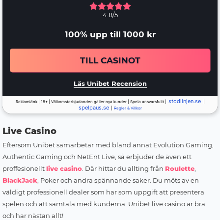
4.8/5
100% upp till 1000 kr
TILL CASINOT
Läs Unibet Recension
stodlinjen.se
Reklamlänk | 18+ | Välkomsterbjudanden gäller nya kunder | Spela ansvarsfullt |
|
spelpaus.se
|
Regler & Villkor
Live Casino
Eftersom Unibet samarbetar med bland annat Evolution Gaming,
Authentic Gaming och NetEnt Live, så erbjuder de även ett
proffesionellt
live casino
. Där hittar du allting från
Roulette
,
BlackJack
, Poker och andra spännande saker. Du möts av en
väldigt professionell dealer som har som uppgift att presentera
spelen och att samtala med kunderna. Unibet live casino är bra
och har nästan allt!