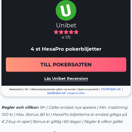
Unibet
4.7/5
4 st HexaPro pokerbiljetter
TILL POKERSAJTEN
Läs Unibet Recension
stodlinjen.se
Reklamlänk | 18+ | Välkomsterbjudanden gäller nya kunder | Spela ansvarsfullt |
|
spelpaus.se
|
Regler & Villkor
Regler och villkor:
18+ | Gäller endast nya spelare | Min. insättning:
100 kr | Max. Bonus: 80 kr | HexaPro biljetterna är endast giltiga på
€ 2 buy-in-spel | Bonus är giltlig i 60 dagar
| Regler & villkor gälle
r