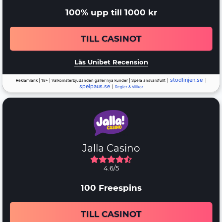
100% upp till 1000 kr
TILL CASINOT
Läs Unibet Recension
stodlinjen.se
Reklamlänk | 18+ | Välkomsterbjudanden gäller nya kunder | Spela ansvarsfullt |
|
spelpaus.se
|
Regler & Villkor
Jalla Casino
4.6/5
100 Freespins
TILL CASINOT