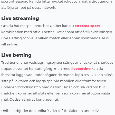
sportintresserad kan du hitta mycket roligt och matnyttigt genom
att följa Unibet på dessa nätverk.
Live Streaming
Om du har ett spelkonto hos Unibet kan du
streama sport
i
kombination med att du bettar. Det är bara att gå till avdelningen
Live Betting och välja vilken match eller annan sporthändelse du
vill se live.
Live betting
Traditionellt har vadslagningsbyråer stängt sina luckor så snart det
tippade eventet har satt igång, men med
livebetting
kan du
fortsätta lägga vad under pågående match, lopp osv. Du kan alltså
sitta på läktaren och lägga spel via mobilen eller framför teven
under en fotbollsmatch med datorn i knät, och slå vad om hur
matchen kommer att sluta eller vem som kommer att göra nästa
mål. Oddsen ändras kontinuerligt.
Unibet erbjuder den unika ”Ca$h-In”-funktionen under live-