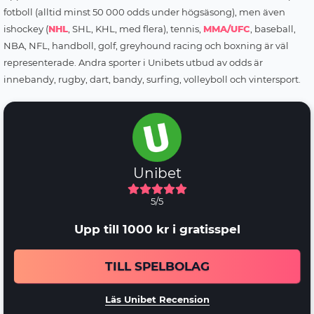
fotboll (alltid minst 50 000 odds under högsäsong), men även
ishockey (
NHL
, SHL, KHL, med flera), tennis,
MMA/UFC
, baseball,
NBA, NFL, handboll, golf, greyhound racing och boxning är väl
representerade. Andra sporter i Unibets utbud av odds är
innebandy, rugby, dart, bandy, surfing, volleyboll och vintersport.
Unibet
5/5
Upp till 1000 kr i gratisspel
TILL SPELBOLAG
Läs Unibet Recension