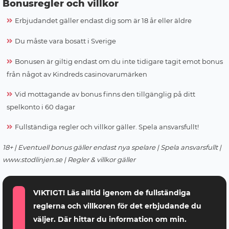
Bonusregler och villkor
Erbjudandet gäller endast dig som är 18 år eller äldre
Du måste vara bosatt i Sverige
Bonusen är giltig endast om du inte tidigare tagit emot bonus
från något av Kindreds casinovarumärken
Vid mottagande av bonus finns den tillgänglig på ditt
spelkonto i 60 dagar
Fullständiga regler och villkor gäller. Spela ansvarsfullt!
18+ | Eventuell bonus gäller endast nya spelare | Spela ansvarsfullt |
www.stodlinjen.se | Regler & villkor gäller
VIKTIGT! Läs alltid igenom de fullständiga
reglerna och villkoren för det erbjudande du
väljer. Där hittar du information om min.