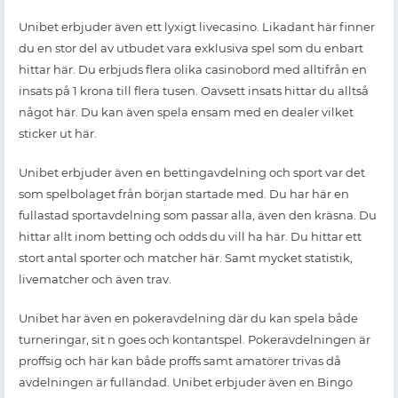
Unibet erbjuder även ett lyxigt livecasino. Likadant här finner
du en stor del av utbudet vara exklusiva spel som du enbart
hittar här. Du erbjuds flera olika casinobord med alltifrån en
insats på 1 krona till flera tusen. Oavsett insats hittar du alltså
något här. Du kan även spela ensam med en dealer vilket
sticker ut här.
Unibet erbjuder även en bettingavdelning och sport var det
som spelbolaget från början startade med. Du har här en
fullastad sportavdelning som passar alla, även den kräsna. Du
hittar allt inom betting och odds du vill ha här. Du hittar ett
stort antal sporter och matcher här. Samt mycket statistik,
livematcher och även trav.
Unibet har även en pokeravdelning där du kan spela både
turneringar, sit n goes och kontantspel. Pokeravdelningen är
proffsig och här kan både proffs samt amatörer trivas då
avdelningen är fulländad. Unibet erbjuder även en Bingo