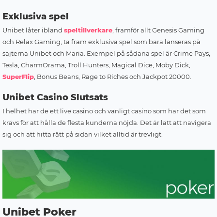
Exklusiva spel
Unibet låter ibland
speltillverkare
, framför allt Genesis Gaming
och Relax Gaming, ta fram exklusiva spel som bara lanseras på
sajterna Unibet och Maria. Exempel på sådana spel är Crime Pays,
Tesla, CharmOrama, Troll Hunters, Magical Dice, Moby Dick,
SuperFlip
, Bonus Beans, Rage to Riches och Jackpot 20000.
Unibet Casino Slutsats
I helhet har de ett live casino och vanligt casino som har det som
krävs för att hålla de flesta kunderna nöjda. Det är lätt att navigera
sig och att hitta rätt på sidan vilket alltid är trevligt.
Unibet Poker