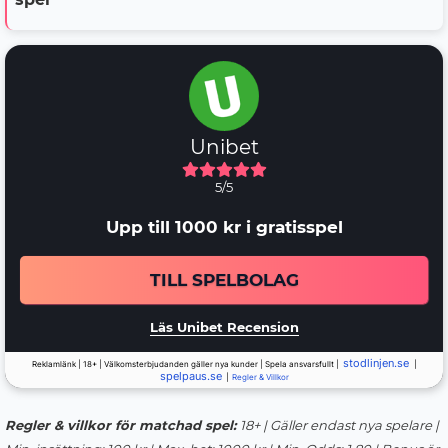
Unibet
5/5
Upp till 1000 kr i gratisspel
TILL SPELBOLAG
Läs Unibet Recension
stodlinjen.se
Reklamlänk | 18+ | Välkomsterbjudanden gäller nya kunder | Spela ansvarsfullt |
|
spelpaus.se
|
Regler & Villkor
Regler & villkor för matchad spel:
18+ | Gäller endast nya spelare |