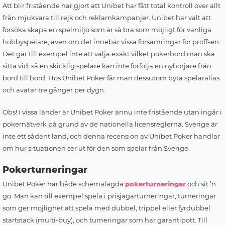
Att blir fristående har gjort att Unibet har fått total kontroll över allt
från mjukvara till rejk och reklamkampanjer. Unibet har valt att
försöka skapa en spelmiljö som är så bra som möjligt för vanliga
hobbyspelare, även om det innebär vissa försämringar för proffsen.
Det går till exempel inte att välja exakt vilket pokerbord man ska
sitta vid, så en skicklig spelare kan inte förfölja en nybörjare från
bord till bord. Hos Unibet Poker får man dessutom byta spelaralias
och avatar tre gånger per dygn.
Obs! I vissa länder är Unibet Poker ännu inte fristående utan ingår i
pokernätverk på grund av de nationella licensreglerna. Sverige är
inte ett sådant land, och denna recension av Unibet Poker handlar
om hur situationen ser ut för den som spelar från Sverige.
Pokerturneringar
Unibet Poker har både schemalagda
pokerturneringar
och sit ’n
go. Man kan till exempel spela i prisjägarturneringar, turneringar
som ger möjlighet att spela med dubbel, trippel eller fyrdubbel
startstack (multi-buy), och turneringar som har garantipott. Till