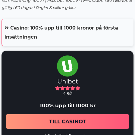
Min. insättning: 100 kr | Max. bet: 1000 kr | Min. Odds: 1.80 | Bonus är
giltlig i 60 dagar
| Regler & villkor gäller
Casino:
100% upp till 1000 kronor på första
insättningen
Unibet
4.8/5
100% upp till 1000 kr
TILL CASINOT