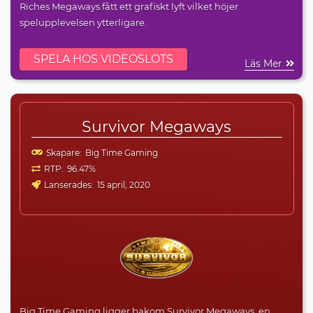
Riches Megaways fått ett grafiskt lyft vilket höjer
spelupplevelsen ytterligare.
SPELA HOS VIDEOSLOTS
Läs Mer
Survivor Megaways
Skapare:
Big Time Gaming
RTP:
96.47%
Lanserades:
15 april, 2020
Big Time Gaming ligger bakom Survivor Megaways, en