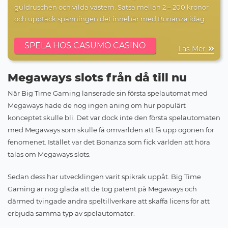
guldruschen och vilda västern. Satsa mellan 2 – 200 kronor
och upptäck spänningen det innebär med Bonanza idag.
SPELA HOS CASUMO CASINO
Läs Mer
Megaways slots från då till nu
När Big Time Gaming lanserade sin första spelautomat med
Megaways hade de nog ingen aning om hur populärt
konceptet skulle bli. Det var dock inte den första spelautomaten
med Megaways som skulle få omvärlden att få upp ögonen för
fenomenet. Istället var det Bonanza som fick världen att höra
talas om Megaways slots.
Sedan dess har utvecklingen varit spikrak uppåt. Big Time
Gaming är nog glada att de tog patent på Megaways och
därmed tvingade andra speltillverkare att skaffa licens för att
erbjuda samma typ av spelautomater.