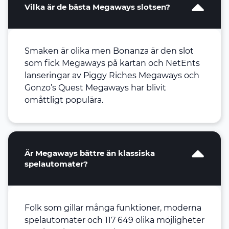
Vilka är de bästa Megaways slotsen?
Smaken är olika men Bonanza är den slot
som fick Megaways på kartan och NetEnts
lanseringar av Piggy Riches Megaways och
Gonzo’s Quest Megaways har blivit
omåttligt populära.
Är Megaways bättre än klassiska
spelautomater?
Folk som gillar många funktioner, moderna
spelautomater och 117 649 olika möjligheter