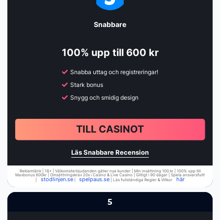
Snabbare
100% upp till 600 kr
Snabba uttag och registreringar!
Stark bonus
Snygg och smidig design
TILL CASINOT
Läs Snabbare Recension
Reklamlänk | 18+ | Välkomsterbjudanden gäller nya kunder | Min insättning 100 kr | 100% upp till
Maxbonus 600kr | Omsättningskrav 20x i Casino & Live Casino | Giltigt i 90 dagar | Spela ansvarsfullt
stodlinjen.se
spelpaus.se
här
|
|
| Läs fullständiga Regler & Villkor
5