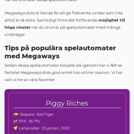
Megaways slots är kända för att ge frekventa vinster som inte
alltid är så stora. Samtidigt finns det fortfarande
möjlighet till
höga vinster
när du snurrar på spelautomater med många
vinstvägar.
Tips på populära spelautomater
med Megaways
Sedan dessa spelautomater började slå igenom har vi fått se
flertalet Megaways slots göra entré hos online casinon. Vi har
valt ut tre av våra favoriter.
Piggy Riches
Skapare:
Red Tiger
RTP:
95.71%
Lanserades:
23 januari, 2020