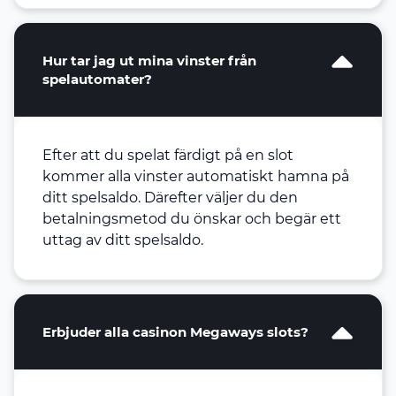
Hur tar jag ut mina vinster från
spelautomater?
Efter att du spelat färdigt på en slot
kommer alla vinster automatiskt hamna på
ditt spelsaldo. Därefter väljer du den
betalningsmetod du önskar och begär ett
uttag av ditt spelsaldo.
Erbjuder alla casinon Megaways slots?