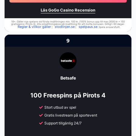
Läs GoGo Casino Recension
18+. Gäller nya spelare vid första insättningen min. 100 kr. (100% bonus upp till max 3000 kr + 150
gratisspins i Pirots 3). 20x omsättningskrav på insättning för att motta bonusen. Giltigt i 60 dagar.
Regler & villkor gäller
stodlinjen.se
spelpaus.se
|
|
. Spela ansvarsfullt.
9
Betsafe
100 Freespins på Pirots 4
Stort utbud av spel
Gratis livestream på sportevent
Support tillgänlig 24/7