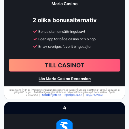
Maria Casino
2 olika bonusalternativ
Bonus utan omsättningskrav!
Egen app för både casino och bingo
En av sveriges favorit bingosajter
TILL CASINOT
Läs Maria Casino Recension
Reklamlänk | 18+ år | Välkomsterbjudanden gäller nya kunder | Minsta insättning 100 kr. | Bonusen är
giltig i 60 dagar. | Fullständiga regler för bonus och omsättningskrav på bonussidan | Spela
stodlinjen.se
spelpaus.se
ansvarsfull |
|
|
Regler & Villkor
4