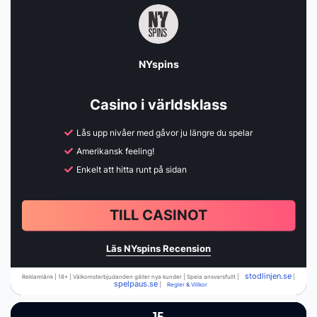
NYspins
Casino i världsklass
Lås upp nivåer med gåvor ju längre du spelar
Amerikansk feeling!
Enkelt att hitta runt på sidan
TILL CASINOT
Läs NYspins Recension
stodlinjen.se
Reklamlänk | 18+ | Välkomsterbjudanden gäller nya kunder | Spela ansvarsfullt |
|
spelpaus.se
|
Regler & Villkor
15