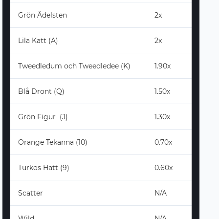
Grön Ädelsten
2x
Lila Katt (A)
2x
Tweedledum och Tweedledee (K)
1.90x
Blå Dront (Q)
1.50x
Grön Figur (J)
1.30x
Orange Tekanna (10)
0.70x
Turkos Hatt (9)
0.60x
Scatter
N/A
Wild
N/A