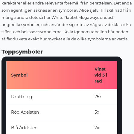
karaktärer eller andra relevanta föremål från berättelsen. Det enda
som egentligen saknas är en symbol av Alice själv. Till skillnad från
många andra slots så har White Rabbit Megaways endast
originella symboler, och använder sig inte av några av de klassiska
siffer- och bokstavssymbolerna. Kolla igenom tabellen här nedan
så får du veta exakt hur mycket alla de olika symbolerna är värda.
Toppsymboler
Vinst
Symbol
vid 5 i
rad
Drottning
25x
Röd Ädelsten
5x
Blå Ädelsten
2x