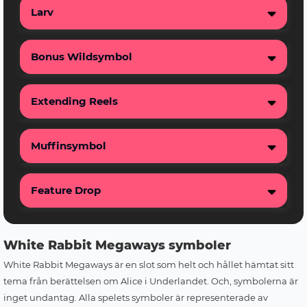
Larv
Bonus Wildsymbol
Extending Reels
Muffinsymbol
Feature Drop
White Rabbit Megaways symboler
White Rabbit Megaways är en slot som helt och hållet hämtat sitt
tema från berättelsen om Alice i Underlandet. Och, symbolerna är
inget undantag. Alla spelets symboler är representerade av