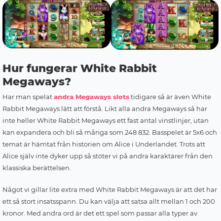
Hur fungerar White Rabbit
Megaways?
Har man spelat
andra Megaways slots
tidigare så är även White
Rabbit Megaways lätt att förstå. Likt alla andra Megaways så har
inte heller White Rabbit Megaways ett fast antal vinstlinjer, utan
kan expandera och bli så många som 248 832. Basspelet är 5x6 och
temat är hämtat från historien om Alice i Underlandet. Trots att
Alice själv inte dyker upp så stöter vi på andra karaktärer från den
klassiska berättelsen.
Något vi gillar lite extra med White Rabbit Megaways är att det har
ett så stort insatsspann. Du kan välja att satsa allt mellan 1 och 200
kronor. Med andra ord är det ett spel som passar alla typer av