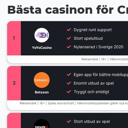
Bästa casinon för C
Dygnet runt support
1
Stort spelutbud
Nylanserad i Sverige 2020
YoYoCasino
Reklamlänk | 18+ | Välkomsterbj
Egen app för bättre mobilup
2
Enormt utbud av spel
Tryggt och smidigt
Betsson
Reklamlänk | 18+ | Spela ansvarsfullt | Välkomsterbjudanden gäller nya k
Stort utbud av spel