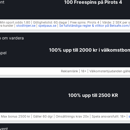
100 Freespins på Pirots 4
ent
| Min sport odds 1.80 | Giltighetstid: 60 dagar | Free spins: Pirots 4 | Värde: 2 SEK pe
ya kunder |
stodlinjen.se
|
spelpaus.se
|
Se fullständiga regler & villkor på Betsafe.com
o om vardera
100% upp till 2000 kr i välkomstbo
spel
Reklamlänk | 18+ | Välkomsterbjudanden gäller
100% upp till 2500 KR
 | Max bonus 2500 kr | Gäller 60 dgr | Omsättnings krav 20x | Spela ansvarsfullt: 18+ |
event