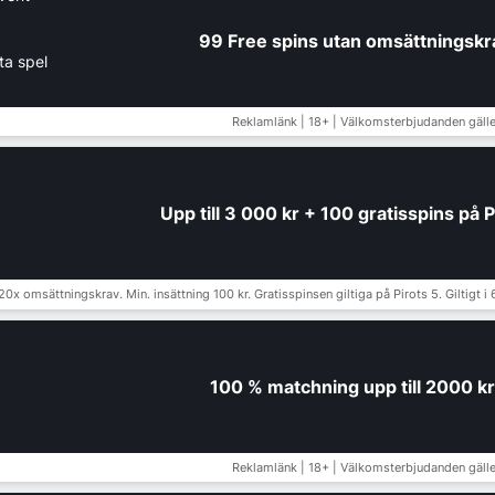
99 Free spins utan omsättningskr
ta spel
Reklamlänk | 18+ | Välkomsterbjudanden gäller
Upp till 3 000 kr + 100 gratisspins på P
0x omsättningskrav. Min. insättning 100 kr. Gratisspinsen giltiga på Pirots 5. Giltigt i
100 % matchning upp till 2000 kr
Reklamlänk | 18+ | Välkomsterbjudanden gäller