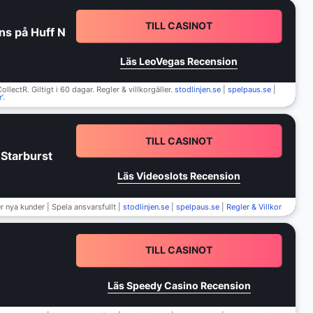
TILL CASINOT
ns på Huff N
Läs LeoVegas Recension
lectR. Giltigt i 60 dagar. Regler & villkorgäller.
stodlinjen.se
|
spelpaus.se
|
’
.
TILL CASINOT
 Starburst
Läs Videoslots Recension
 nya kunder | Spela ansvarsfullt |
stodlinjen.se
|
spelpaus.se
|
Regler & Villkor
TILL CASINOT
Läs Speedy Casino Recension