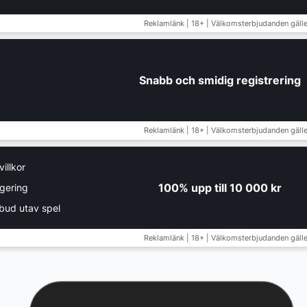
Reklamlänk | 18+ | Välkomsterbjudanden gäller
Snabb och smidig registrering
Reklamlänk | 18+ | Välkomsterbjudanden gäller
illkor
100% upp till 10 000 kr
gering
tbud utav spel
Reklamlänk | 18+ | Välkomsterbjudanden gäller