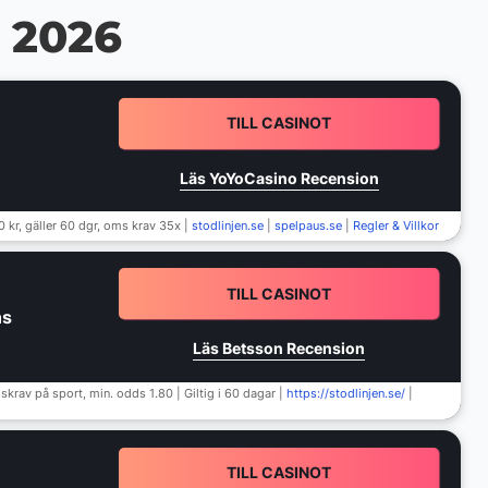
i 2026
TILL CASINOT
Läs YoYoCasino Recension
 kr, gäller 60 dgr, oms krav 35x |
stodlinjen.se
|
spelpaus.se
|
Regler & Villkor
TILL CASINOT
ns
Läs Betsson Recension
krav på sport, min. odds 1.80 | Giltig i 60 dagar |
https://stodlinjen.se/
|
TILL CASINOT