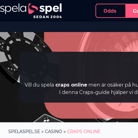
Odds
C
Vill du spela
craps online
men är osäker på hur 
I denna Craps-guide hjälper vi d
»
»
SPELASPEL.SE
CASINO
CRAPS ONLINE