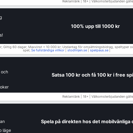
Reklamlänk | 18+ | Välkomsterbjudanden gäller
ng
100% upp till 1000 kr
s!
; Giltig 60 dagar; Maxvinst = 10 000 kr; Undantag för omsättningsbidrag, speltyper och
spel;
Se fullständiga villkor
|
stodlinjen.se
|
spelpaus.se
|
 och
Satsa 100 kr och få 100 kr i free sp
poker
Reklamlänk | 18+ | Välkomsterbjudanden gäller
Spela på direkten hos det mobilvänliga 
lan
o läge