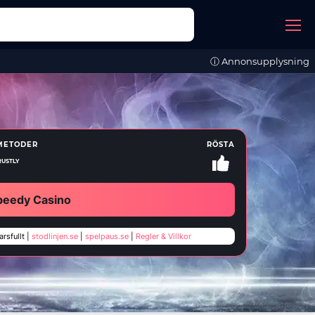
ⓘ Annonsupplysning
METODER
RÖSTA
RUSTLY
peedy Casino
rsfullt |
stodlinjen.se
|
spelpaus.se
|
Regler & Villkor