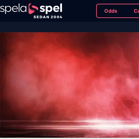
Odds
C