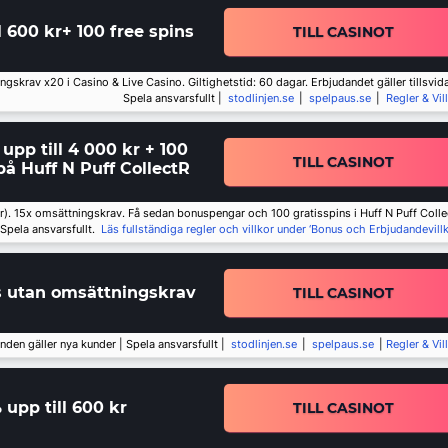
l 600 kr+ 100 free spins
TILL CASINOT
skrav x20 i Casino & Live Casino. Giltighetstid: 60 dagar. Erbjudandet gäller tillsvida
Spela ansvarsfullt |
stodlinjen.se
|
spelpaus.se
|
Regler & Vil
upp till 4 000 kr + 100
TILL CASINOT
på Huff N Puff CollectR
 kr). 15x omsättningskrav. Få sedan bonuspengar och 100 gratisspins i Huff N Puff Colle
 Spela ansvarsfullt.
Läs fullständiga regler och villkor under ‘Bonus och Erbjudandevillk
s utan omsättningskrav
TILL CASINOT
den gäller nya kunder | Spela ansvarsfullt |
stodlinjen.se
|
spelpaus.se
|
Regler & Vil
 upp till 600 kr
TILL CASINOT