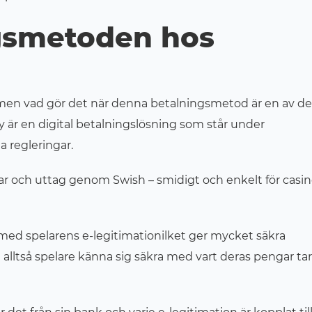
gsmetoden hos
men vad gör det när denna betalningsmetod är en av de
ly är en digital betalningslösning som står under
a regleringar.
r och uttag genom Swish – smidigt och enkelt för casi
ed spelarens e-legitimationilket ger mycket säkra
alltså spelare känna sig säkra med vart deras pengar tar