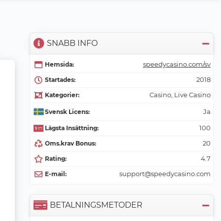
SNABB INFO
speedycasino.com/sv
Hemsida:
2018
Startades:
Casino, Live Casino
Kategorier:
Ja
Svensk Licens:
100
Lägsta Insättning:
20
Oms.krav Bonus:
4.7
Rating:
support@speedycasino.com
E-mail:
BETALNINGSMETODER