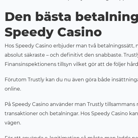
Den bästa betalnin
Speedy Casino
Hos Speedy Casino erbjuder man två betalningssätt, 
absolut säkraste – och definitivt den snabbaste. Trust
Finansinspektionens tillsyn vilket gör att de följer hård
Förutom Trustly kan du nu även göra både insättninga
online.
På Speedy Casino använder man Trustly tillsammans m
transaktioner och betalningar. Hos Speedy Casino kan 
vägen.