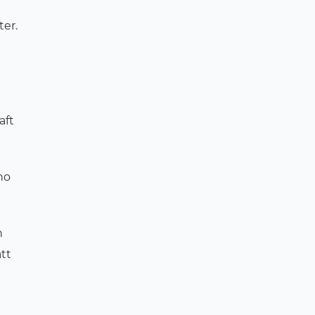
ter.
aft
no
h
tt