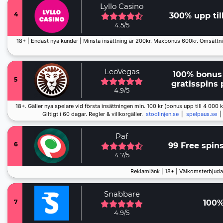
Lyllo Casino
4
300% upp til
4.5/5
18+ | Endast nya kunder | Minsta insättning är 200kr. Maxbonus 600kr. Omsättning
LeoVegas
100% bonus 
5
gratisspins 
4.9/5
18+. Gäller nya spelare vid första insättningen min. 100 kr (bonus upp till 4 000
Giltigt i 60 dagar. Regler & villkorgäller.
stodlinjen.se
|
spelpaus.se
|
Paf
6
99 Free spin
4.7/5
Reklamlänk | 18+ | Välkomsterbjudan
Snabbare
7
100%
4.9/5