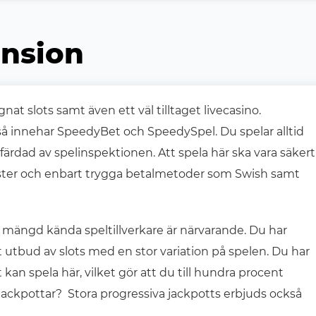
nsion
at slots samt även ett väl tilltaget livecasino.
å innehar SpeedyBet och SpeedySpel. Du spelar alltid
färdad av spelinspektionen. Att spela här ska vara säkert
nster och enbart trygga betalmetoder som Swish samt
 mängd kända speltillverkare är närvarande. Du har
 utbud av slots med en stor variation på spelen. Du har
an spela här, vilket gör att du till hundra procent
u jackpottar? Stora progressiva jackpotts erbjuds också