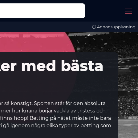
ⓘ Annonsupplysning
ter med bästa
r så konstigt. Sporten står för den absoluta
änner hur knäna börjar vackla av tristess och
 finns hopp! Betting på nätet måste inte bara
a vi gå igenom några olika typer av betting som