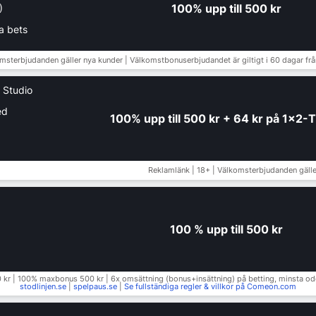
100% upp till 500 kr
)
a bets
msterbjudanden gäller nya kunder | Välkomstbonuserbjudandet är giltigt i 60 dagar från 
 Studio
ed
100% upp till 500 kr + 64 kr på 1x2-T
s
Reklamlänk | 18+ | Välkomsterbjudanden gäller
100 % upp till 500 kr
 kr | 100% maxbonus 500 kr | 6x omsättning (bonus+insättning) på betting, minsta odds 
stodlinjen.se
|
spelpaus.se
|
Se fullständiga regler & villkor på Comeon.com