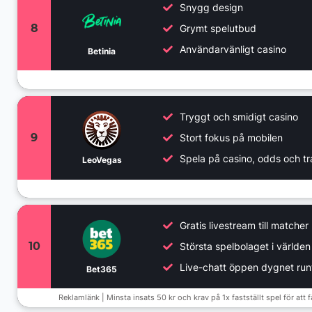
Snygg design
8
Grymt spelutbud
Användarvänligt casino
Betinia
Tryggt och smidigt casino
9
Stort fokus på mobilen
Spela på casino, odds och tr
LeoVegas
Gratis livestream till matcher
10
Största spelbolaget i världen
Live-chatt öppen dygnet run
Bet365
Reklamlänk | Minsta insats 50 kr och krav på 1x fastställt spel för att