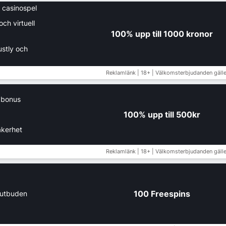
 casinospel
ch virtuell
100% upp till 1000 kronor
stly och
Reklamlänk | 18+ | Välkomsterbjudanden gäller
s bonus
100% upp till 500kr
äkerhet
Reklamlänk | 18+ | Välkomsterbjudanden gäller 
100 Freespins
l utbuden