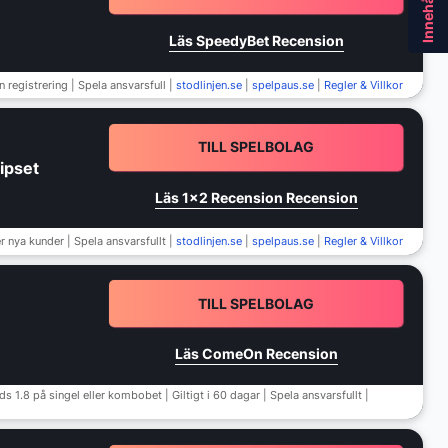
Innehåll
Läs SpeedyBet Recension
registrering | Spela ansvarsfull |
stodlinjen.se
|
spelpaus.se
|
Regler & Villkor
TILL SPELBOLAG
ipset
Läs 1×2 Recension Recension
 nya kunder | Spela ansvarsfullt |
stodlinjen.se
|
spelpaus.se
|
Regler & Villkor
TILL SPELBOLAG
Läs ComeOn Recension
1.8 på singel eller kombobet | Giltigt i 60 dagar | Spela ansvarsfullt |