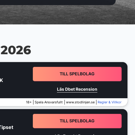
 2026
TILL SPELBOLAG
EK
Läs Dbet Recension
18+
Spela Ansvarsfullt
www.stodlinjen.se
Regler & Villkor
TILL SPELBOLAG
Tipset