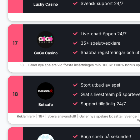
Svensk support 24/7
Lucky Casino
Live-chatt öppen 24/7
17
35+ spelutvecklare
Snabba registreringar och ut
GoGo Casino
18+. Gäller nya spelare vid första insättningen min. 100 kr. (100% bonus up
Stort utbud av spel
18
Gratis livestream på sportev
Support tillgänlig 24/7
Betsafe
Reklamlänk | 18+ | Spela ansvarsfullt | Gäller nya spelare bosatta i Sverige 
n
Börja spela på sekunder!