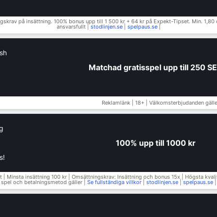
skrav på insättning. 100% bonus upp till 1 500 kr + 64 kr på Expekt-Tipset. Min. 1,80 od
ansvarsfullt |
stodlinjen.se
|
spelpaus.se
|
sh
Matchad gratisspel upp till 250 S
Reklamlänk | 18+ | Välkomsterbjudanden gäller
ng
100% upp till 1000 kr
s!
 | Minsta insättning 100 kr | Omsättningskrav: Insättning och bonus 15x | Högsta kvalifi
spel och betalningsmetod gäller |
Se fullständiga villkor
|
stodlinjen.se
|
spelpaus.se
|