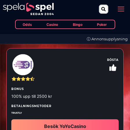
Odds
Casino
Bingo
Poker
ⓘ Annonsupplysning
RÖSTA
BONUS
100% upp till 2500 kr
BETALNINGSMETODER
TRUSTLY
Besök YoYoCasino