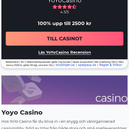
YoYoCasino
4.5/5
100% upp till 2500 kr
TILL CASINOT
Läs YoYoCasino Recension
Reklamlänk | 18+ | Välkomsterbjudanden gäller nya kunder | Spela ansvarsfullt | Min insättning 100 k | Max
stodlinjen.se
spelpaus.se
Regler & Villkor
bonus 2500 kr, gäller 60 dgr, oms krav 35x |
|
|
Yoyo Casino
Hos YoYo Casino får du kliva in i en snygg och välorganiserad
casinolobby, fylld av titlar från både stora och små spelleverantörer.