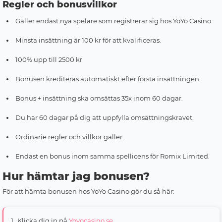
Regler och bonusvillkor
Gäller endast nya spelare som registrerar sig hos YoYo Casino.
Minsta insättning är 100 kr för att kvalificeras.
100% upp till 2500 kr
Bonusen krediteras automatiskt efter första insättningen.
Bonus + insättning ska omsättas 35x inom 60 dagar.
Du har 60 dagar på dig att uppfylla omsättningskravet.
Ordinarie regler och villkor gäller.
Endast en bonus inom samma spellicens för Romix Limited.
Hur hämtar jag bonusen?
För att hämta bonusen hos YoYo Casino gör du så här:
Klicka dig in på
Yoyocasino.se
.