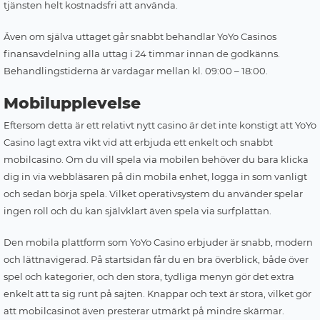
tjänsten helt kostnadsfri att använda.
Även om själva uttaget går snabbt behandlar YoYo Casinos
finansavdelning alla uttag i 24 timmar innan de godkänns.
Behandlingstiderna är vardagar mellan kl. 09:00 – 18:00.
Mobilupplevelse
Eftersom detta är ett relativt nytt casino är det inte konstigt att YoYo
Casino lagt extra vikt vid att erbjuda ett enkelt och snabbt
mobilcasino. Om du vill spela via mobilen behöver du bara klicka
dig in via webbläsaren på din mobila enhet, logga in som vanligt
och sedan börja spela. Vilket operativsystem du använder spelar
ingen roll och du kan självklart även spela via surfplattan.
Den mobila plattform som YoYo Casino erbjuder är snabb, modern
och lättnavigerad. På startsidan får du en bra överblick, både över
spel och kategorier, och den stora, tydliga menyn gör det extra
enkelt att ta sig runt på sajten. Knappar och text är stora, vilket gör
att mobilcasinot även presterar utmärkt på mindre skärmar.