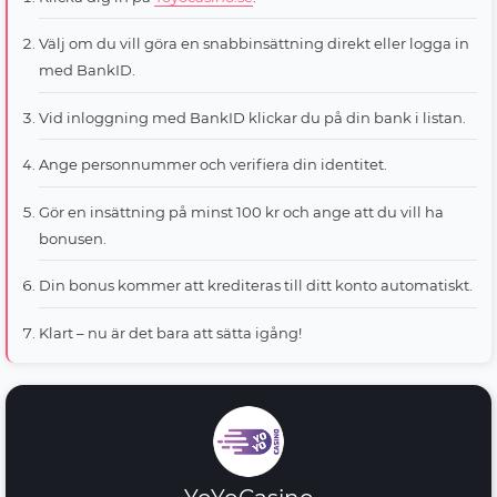
Välj om du vill göra en snabbinsättning direkt eller logga in
med BankID.
Vid inloggning med BankID klickar du på din bank i listan.
Ange personnummer och verifiera din identitet.
Gör en insättning på minst 100 kr och ange att du vill ha
bonusen.
Din bonus kommer att krediteras till ditt konto automatiskt.
Klart – nu är det bara att sätta igång!