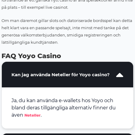
fortfarande är ett ganska nytt casino är alla spelsektioner ännu inte
på plats – till exempel live casinot.
Om man däremot gillar slots och datoriserade bordsspel kan detta
helt klart vara en passande spelsajt, inte minst med tanke på det
generösa välkomsterbjudanden, smidiga registreringen och
lättillgängliga kundtjänsten.
FAQ Yoyo Casino
Kan jag använda Neteller för Yoyo casino?
Ja, du kan använda e-wallets hos Yoyo och
bland deras tillgängliga alternativ finner du
även
.
Neteller