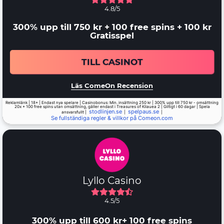
4.8/5
300% upp till 750 kr + 100 free spins + 100 kr
Gratisspel
TILL CASINOT
Läs ComeOn Recension
Reklamlänk | 18+ | Endast nya spelare | Casinobonus: Min. insättning 250 kr | 300% upp till 750 kr - omsättning
20x + 100 free spins utan omsättning, gäller endast i Treasures of Kilauea 2 | Giltigt i 60 dagar | Spela
stodlinjen.se
spelpaus.se
ansvarsfullt |
|
|
Se fullständiga regler & villkor på Comeon.com
Lyllo Casino
4.5/5
300% upp till 600 kr+ 100 free spins