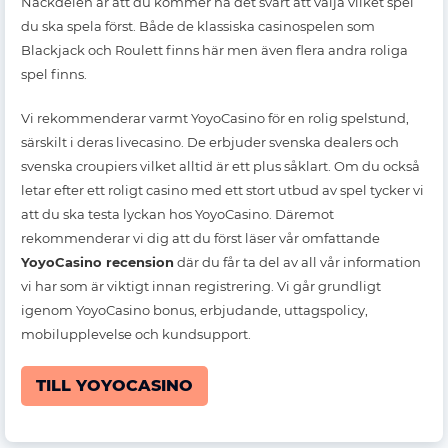
Nackdelen är att du kommer ha det svårt att välja vilket spel
du ska spela först. Både de klassiska casinospelen som
Blackjack och Roulett finns här men även flera andra roliga
spel finns.
Vi rekommenderar varmt YoyoCasino för en rolig spelstund,
särskilt i deras livecasino. De erbjuder svenska dealers och
svenska croupiers vilket alltid är ett plus såklart. Om du också
letar efter ett roligt casino med ett stort utbud av spel tycker vi
att du ska testa lyckan hos YoyoCasino. Däremot
rekommenderar vi dig att du först läser vår omfattande
YoyoCasino recension
där du får ta del av all vår information
vi har som är viktigt innan registrering. Vi går grundligt
igenom YoyoCasino bonus, erbjudande, uttagspolicy,
mobilupplevelse och kundsupport.
TILL YOYOCASINO