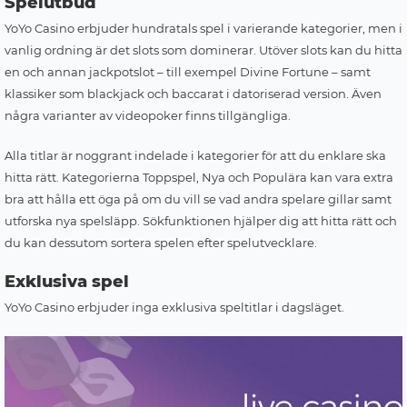
Spelutbud
YoYo Casino erbjuder hundratals spel i varierande kategorier, men i
vanlig ordning är det slots som dominerar. Utöver slots kan du hitta
en och annan jackpotslot – till exempel Divine Fortune – samt
klassiker som blackjack och baccarat i datoriserad version. Även
några varianter av videopoker finns tillgängliga.
Alla titlar är noggrant indelade i kategorier för att du enklare ska
hitta rätt. Kategorierna Toppspel, Nya och Populära kan vara extra
bra att hålla ett öga på om du vill se vad andra spelare gillar samt
utforska nya spelsläpp. Sökfunktionen hjälper dig att hitta rätt och
du kan dessutom sortera spelen efter spelutvecklare.
Exklusiva spel
YoYo Casino erbjuder inga exklusiva speltitlar i dagsläget.