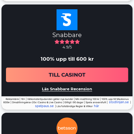
Snabbare
4.9/5
100% upp till 600 kr
TILL CASINOT
Läs Snabbare Recension
Reklamlänk | 18+ | Välkomsterbjudanden gäller nya kunder | Min insättning 100 kr | 100% upp till Maxbonus
stodlinjen.se
600kr | Omsättningskrav 20x i Casino & Live Casino | Giltigt i 90 dagar | Spela ansvarsfullt |
|
spelpaus.se
här
| Läs fullständiga Regler & Villkor