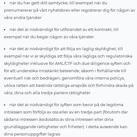
när du har gett ditt samtycke, till exempel när du
prenumererar på vårt nyhetsbrev eller registrerar dig för någon av
våra andra tjänster
när det är nödvändigt för utförandet av ett kontrakt, till
exempel när du begär någon av våra tjänster
när det är nödvändigt för att följa en laglig skyldighet, till
exempel när vi är skyldiga att följa våra lagliga och regulatoriska
skyldigheter inklusive för AML/CTF och due diligence syften och
för att undersöka misstänkt beteende, såsom i förhållande till
eventuell risk och bedrägeri, genomföra våra interna policys,
utöva rätten att bestrida rättsliga anspråk och förhindra skada på
våra, dina och alla tredje parters rättigheter
när det är nödvändigt för syften som beror på de legitima
intressen som förföljs av oss eller av en tredje part (förutom där
sådana intressen åsidosätts av dina intressen eller dina
grundläggande rättigheter och friheter). I detta avseende kan
dina personuppgifter lagras: