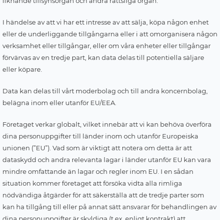
liknande tillsynsorgan och andra rättsliga organ.
I händelse av att vi har ett intresse av att sälja, köpa någon enhet
eller de underliggande tillgångarna eller i att omorganisera någon
verksamhet eller tillgångar, eller om våra enheter eller tillgångar
förvärvas av en tredje part, kan data delas till potentiella säljare
eller köpare.
Data kan delas till vårt moderbolag och till andra koncernbolag,
belägna inom eller utanför EU/EEA.
Företaget verkar globalt, vilket innebär att vi kan behöva överföra
dina personuppgifter till länder inom och utanför Europeiska
unionen (”EU”). Vad som är viktigt att notera om detta är att
dataskydd och andra relevanta lagar i länder utanför EU kan vara
mindre omfattande än lagar och regler inom EU. I en sådan
situation kommer företaget att försöka vidta alla rimliga
nödvändiga åtgärder för att säkerställa att de tredje parter som
kan ha tillgång till eller på annat sätt ansvarar för behandlingen av
dina personuppgifter är skyldiga (t.ex. enligt kontrakt) att