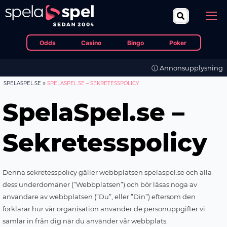
Odds
Casino
Bingo
Poker
ⓘ Annonsupplysning
»
SPELASPEL.SE
SPELASPEL.SE – SEKRETESSPOLICY
SpelaSpel.se –
Sekretesspolicy
Denna sekretesspolicy gäller webbplatsen spelaspel.se och alla
dess underdomäner (”Webbplatsen”) och bör läsas noga av
användare av webbplatsen (”Du”, eller ”Din”) eftersom den
förklarar hur vår organisation använder de personuppgifter vi
samlar in från dig när du använder vår webbplats.