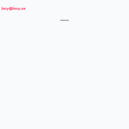
imy@imy.se
******