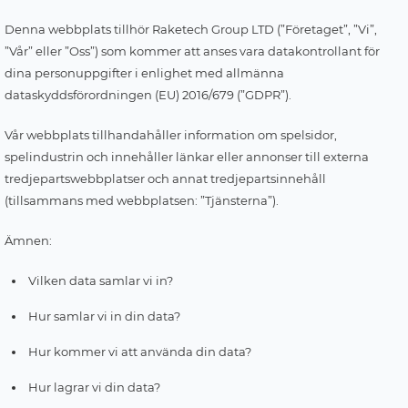
Denna webbplats tillhör Raketech Group LTD (”Företaget”, ”Vi”,
”Vår” eller ”Oss”) som kommer att anses vara datakontrollant för
dina personuppgifter i enlighet med allmänna
dataskyddsförordningen (EU) 2016/679 (”GDPR”).
Vår webbplats tillhandahåller information om spelsidor,
spelindustrin och innehåller länkar eller annonser till externa
tredjepartswebbplatser och annat tredjepartsinnehåll
(tillsammans med webbplatsen: ”Tjänsterna”).
Ämnen:
Vilken data samlar vi in?
Hur samlar vi in din data?
Hur kommer vi att använda din data?
Hur lagrar vi din data?