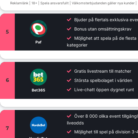
Reklamlänk | 18+ | Spela ansvarsfullt | Välkomsterbjudanden gäller nya kunder |
Bjuder på flertals exklusiva eve
Bonus utan omsättningskrav
5
Möjlighet att spela på de flesta
Paf
kategorier
Gratis livestream till matcher
6
Största spelbolaget i världen
Live-chatt öppen dygnet runt
Bet365
Över 8 000 olika event tillgängl
liveodds
7
Möjlighet till spel på division 3-