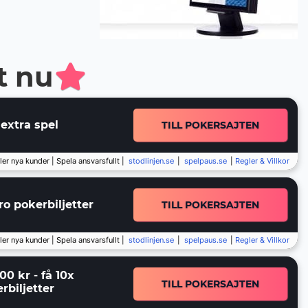
t nu
 extra spel
TILL POKERSAJTEN
er nya kunder | Spela ansvarsfullt |
stodlinjen.se
|
spelpaus.se
|
Regler & Villkor
o pokerbiljetter
TILL POKERSAJTEN
er nya kunder | Spela ansvarsfullt |
stodlinjen.se
|
spelpaus.se
|
Regler & Villkor
100 kr - få 10x
TILL POKERSAJTEN
rbiljetter