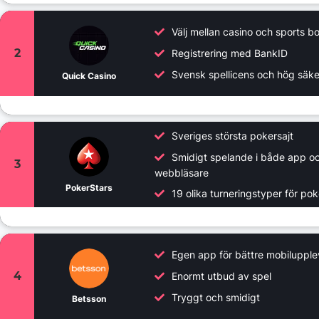
Välj mellan casino och sports b
2
Registrering med BankID
Svensk spellicens och hög säke
Quick Casino
Sveriges största pokersajt
Smidigt spelande i både app o
3
webbläsare
PokerStars
19 olika turneringstyper för pok
Egen app för bättre mobilupple
4
Enormt utbud av spel
Tryggt och smidigt
Betsson