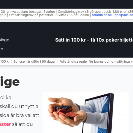
| Gäller nya spelare bosatta i Sverige | Omsättningskrav x6 på sport odds 1.80 eller x
 spin | Omsättningkrav på potentiel FS vinst x35 på Casino |
stodlinjen.se
|
spelpaus.se
Sätt in 100 kr - få 10x pokerbiljet
bingo
er
100 kr. | Bonusen är giltig i 60 dagar. | Fullständiga regler för bonus och omsättnings
ige
olika
 skall du utnyttja
da är bra val att
nster
så att du