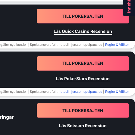
Innehåll
TILL POKERSAJTEN
Läs Quick Casino Recension
ller nya kunder | Spela ansvarsfullt | stodlinjen.se | spelpaus.se |
Regler & Villkor
TILL POKERSAJTEN
Läs PokerStars Recension
äller nya kunder | Spela ansvarsfullt |
stodlinjen.se
|
spelpaus.se
|
Regler & Villkor
TILL POKERSAJTEN
ringar
Läs Betsson Recension