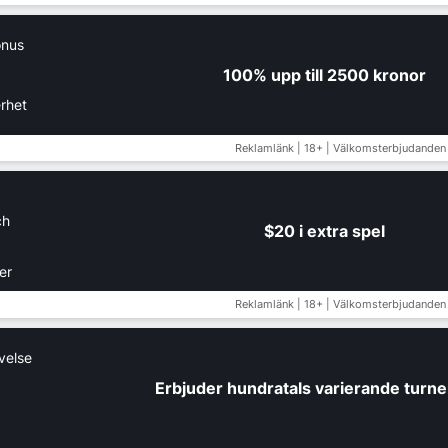
onus
100% upp till 2500 kronor
rhet
Reklamlänk | 18+ | Välkomsterbjudanden gä
ch
$20 i extra spel
er
Reklamlänk | 18+ | Välkomsterbjudanden g
velse
Erbjuder hundratals varierande turne