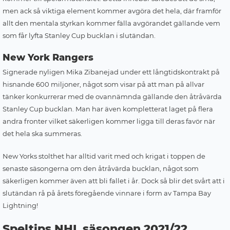
men ack så viktiga element kommer avgöra det hela, där framför
allt den mentala styrkan kommer fälla avgörandet gällande vem
som får lyfta Stanley Cup bucklan i slutändan.
New York Rangers
Signerade nyligen Mika Zibanejad under ett långtidskontrakt på
hisnande 600 miljoner, något som visar på att man på allvar
tänker konkurrerar med de ovannämnda gällande den åtråvärda
Stanley Cup bucklan. Man har även kompletterat laget på flera
andra fronter vilket säkerligen kommer ligga till deras favör när
det hela ska summeras.
New Yorks stolthet har alltid varit med och krigat i toppen de
senaste säsongerna om den åtråvärda bucklan, något som
säkerligen kommer även att bli fallet i år. Dock så blir det svårt att i
slutändan rå på årets föregående vinnare i form av Tampa Bay
Lightning!
Speltips NHL säsongen 2021/22