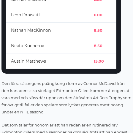
Leon Draisaitl
6.00
Nathan MacKinnon
8.50
Nikita Kucherov
8.50
Austin Matthews
15.00
Den förra säsongens poängkung i form av Connor McDavid från
den kanadensiska storlaget Edmonton Oilers kommer återigen att
vara med och slåss där uppe om den åtråvärda Art Ross Trophy som
för övrigt tillfaller den spelare som lyckas generera mest poäng
under en NHL säsong.
Det som talar för honom är att han redan är en rutinerad räv i
Edmonton Oilers med 6 säsonger bakom sig, trots att han endast