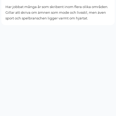
Har jobbat många år som skribent inom flera olika områden.
Gillar att skriva om ämnen som mode och livsstil, men även
sport och spelbranschen ligger varmt om hjärtat.