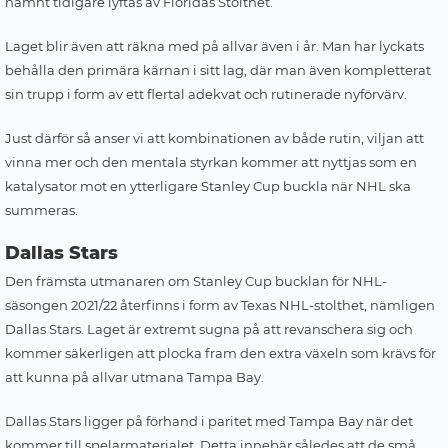
nämnt tidigare lyftas av Floridas Stolthet.
Laget blir även att räkna med på allvar även i år. Man har lyckats
behålla den primära kärnan i sitt lag, där man även kompletterat
sin trupp i form av ett flertal adekvat och rutinerade nyförvärv.
Just därför så anser vi att kombinationen av både rutin, viljan att
vinna mer och den mentala styrkan kommer att nyttjas som en
katalysator mot en ytterligare Stanley Cup buckla när NHL ska
summeras.
Dallas Stars
Den främsta utmanaren om Stanley Cup bucklan för NHL-
säsongen 2021/22 återfinns i form av Texas NHL-stolthet, nämligen
Dallas Stars. Laget är extremt sugna på att revanschera sig och
kommer säkerligen att plocka fram den extra växeln som krävs för
att kunna på allvar utmana Tampa Bay.
Dallas Stars ligger på förhand i paritet med Tampa Bay när det
kommer till spelarmaterialet. Detta innebär således att de små,