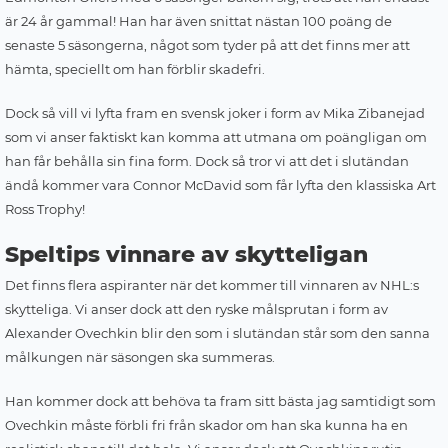
är 24 år gammal! Han har även snittat nästan 100 poäng de
senaste 5 säsongerna, något som tyder på att det finns mer att
hämta, speciellt om han förblir skadefri.
Dock så vill vi lyfta fram en svensk joker i form av Mika Zibanejad
som vi anser faktiskt kan komma att utmana om poängligan om
han får behålla sin fina form. Dock så tror vi att det i slutändan
ändå kommer vara Connor McDavid som får lyfta den klassiska Art
Ross Trophy!
Speltips vinnare av skytteligan
Det finns flera aspiranter när det kommer till vinnaren av NHL:s
skytteliga. Vi anser dock att den ryske målsprutan i form av
Alexander Ovechkin blir den som i slutändan står som den sanna
målkungen när säsongen ska summeras.
Han kommer dock att behöva ta fram sitt bästa jag samtidigt som
Ovechkin måste förbli fri från skador om han ska kunna ha en