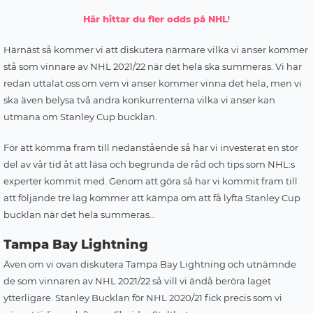
Här hittar du fler odds på NHL
!
Härnäst så kommer vi att diskutera närmare vilka vi anser kommer
stå som vinnare av NHL 2021/22 när det hela ska summeras. Vi har
redan uttalat oss om vem vi anser kommer vinna det hela, men vi
ska även belysa två andra konkurrenterna vilka vi anser kan
utmana om Stanley Cup bucklan.
För att komma fram till nedanstående så har vi investerat en stor
del av vår tid åt att läsa och begrunda de råd och tips som NHL:s
experter kommit med. Genom att göra så har vi kommit fram till
att följande tre lag kommer att kämpa om att få lyfta Stanley Cup
bucklan när det hela summeras…
Tampa Bay Lightning
Även om vi ovan diskutera Tampa Bay Lightning och utnämnde
de som vinnaren av NHL 2021/22 så vill vi ändå beröra laget
ytterligare. Stanley Bucklan för NHL 2020/21 fick precis som vi