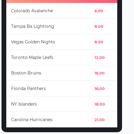
Colorado Avalanche
6.00
Tampa Ba Lightning
8.00
Vegas Golden Nights
8.50
Toronto Maple Leafs
12.00
Boston Bruins
16.00
Florida Panthers
16.00
NY Islanders
18.00
Carolina Hurricanes
21.00