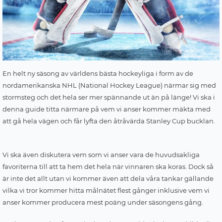
En helt ny säsong av världens bästa hockeyliga i form av de
nordamerikanska NHL (National Hockey League) närmar sig med
stormsteg och det hela ser mer spännande ut än på länge! Vi ska i
denna guide titta närmare på vem vi anser kommer mäkta med
att gå hela vägen och får lyfta den åtråvärda Stanley Cup bucklan.
Vi ska även diskutera vem som vi anser vara de huvudsakliga
favoriterna till att ta hem det hela när vinnaren ska koras. Dock så
är inte det allt utan vi kommer även att dela våra tankar gällande
vilka vi tror kommer hitta målnätet flest gånger inklusive vem vi
anser kommer producera mest poäng under säsongens gång.