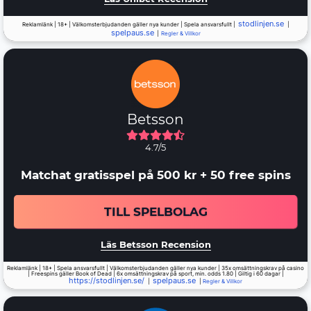
stodlinjen.se
Reklamlänk | 18+ | Välkomsterbjudanden gäller nya kunder | Spela ansvarsfullt |
|
spelpaus.se
|
Regler & Villkor
Betsson
4.7/5
Matchat gratisspel på 500 kr + 50 free spins
TILL SPELBOLAG
Läs Betsson Recension
Reklamlänk | 18+ | Spela ansvarsfullt | Välkomsterbjudanden gäller nya kunder | 35x omsättningskrav på casino
| Freespins gäller Book of Dead | 6x omsättningskrav på sport, min. odds 1.80 | Giltig i 60 dagar |
https://stodlinjen.se/
spelpaus.se
|
|
Regler & Villkor