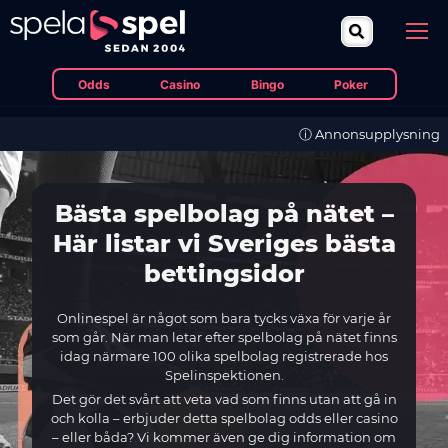
Odds
Casino
Bingo
Poker
ⓘ Annonsupplysning
Bästa spelbolag på nätet –
Här listar vi Sveriges bästa
bettingsidor
Onlinespel är något som bara tycks växa för varje år
som går. När man letar efter spelbolag på nätet finns
idag närmare 100 olika spelbolag registrerade hos
Spelinspektionen.
Det gör det svårt att veta vad som finns utan att gå in
och kolla – erbjuder detta spelbolag odds eller casino
– eller båda? Vi kommer även ge dig information om