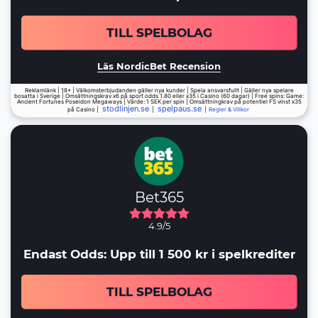
TILL SPELBOLAG
Läs NordicBet Recension
Reklamlänk | 18+ | Välkomsterbjudanden gäller nya kunder | Spela ansvarsfullt | Gäller nya spelare
bosatta i Sverige | Omsättningskrav x6 på sport odds 1.80 eller x35 i Casino (60 dagar) | Free spins: Game:
Ancient Fortunes Poseidon Megaways | Värde: 1 SEK per spin | Omsättningkrav på potentiel FS vinst x35
stodlinjen.se
spelpaus.se
på Casino |
|
|
Regler & Villkor
Bet365
4.9/5
Endast Odds: Upp till 1 500 kr i spelkrediter
TILL SPELBOLAG