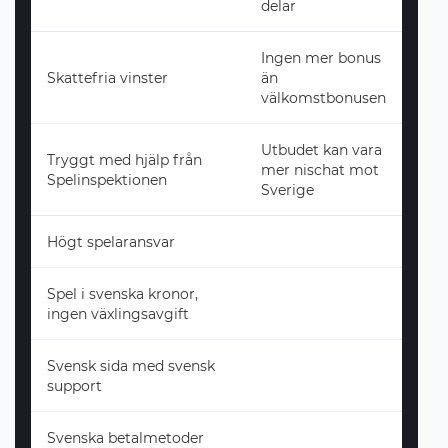
delar
Ingen mer bonus
Skattefria vinster
än
välkomstbonusen
Utbudet kan vara
Tryggt med hjälp från
mer nischat mot
Spelinspektionen
Sverige
Högt spelaransvar
Spel i svenska kronor,
ingen växlingsavgift
Svensk sida med svensk
support
Svenska betalmetoder