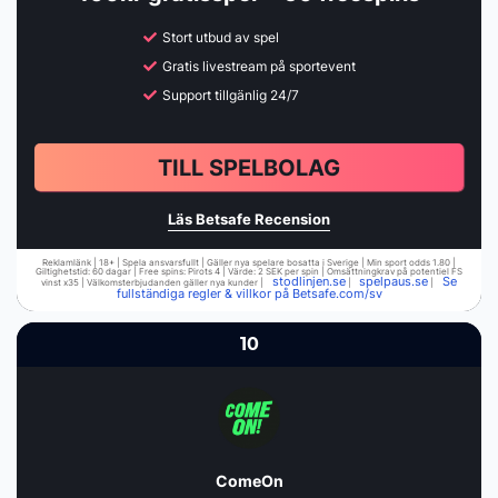
Stort utbud av spel
Gratis livestream på sportevent
Support tillgänlig 24/7
TILL SPELBOLAG
Läs Betsafe Recension
Reklamlänk | 18+ | Spela ansvarsfullt | Gäller nya spelare bosatta i Sverige | Min sport odds 1.80 |
Giltighetstid: 60 dagar | Free spins: Pirots 4 | Värde: 2 SEK per spin | Omsättningkrav på potentiel FS
stodlinjen.se
spelpaus.se
Se
vinst x35 | Välkomsterbjudanden gäller nya kunder |
|
|
fullständiga regler & villkor på Betsafe.com/sv
10
ComeOn