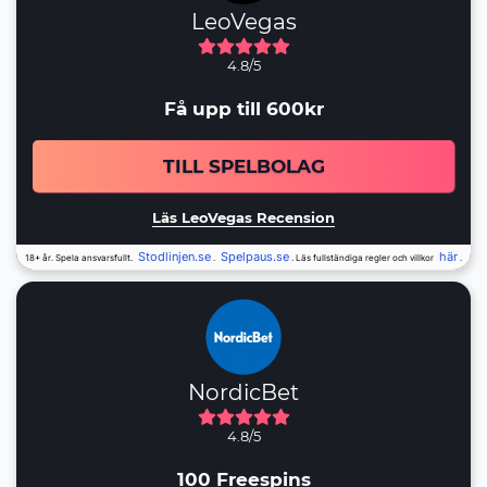
LeoVegas
4.8/5
Få upp till 600kr
TILL SPELBOLAG
Läs LeoVegas Recension
Stodlinjen.se
Spelpaus.se
här
18+ år. Spela ansvarsfullt.
.
. Läs fullständiga regler och villkor
.
NordicBet
4.8/5
100 Freespins