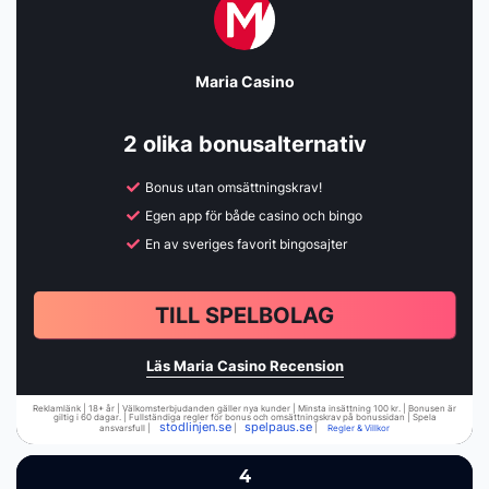
Maria Casino
2 olika bonusalternativ
Bonus utan omsättningskrav!
Egen app för både casino och bingo
En av sveriges favorit bingosajter
TILL SPELBOLAG
Läs Maria Casino Recension
Reklamlänk | 18+ år | Välkomsterbjudanden gäller nya kunder | Minsta insättning 100 kr. | Bonusen är
giltig i 60 dagar. | Fullständiga regler för bonus och omsättningskrav på bonussidan | Spela
stodlinjen.se
spelpaus.se
ansvarsfull |
|
|
Regler & Villkor
4