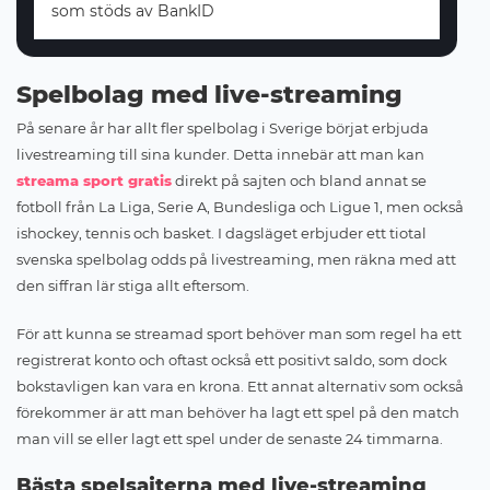
som stöds av BankID
Spelbolag med live-streaming
På senare år har allt fler spelbolag i Sverige börjat erbjuda
livestreaming till sina kunder. Detta innebär att man kan
streama sport gratis
direkt på sajten och bland annat se
fotboll från La Liga, Serie A, Bundesliga och Ligue 1, men också
ishockey, tennis och basket. I dagsläget erbjuder ett tiotal
svenska spelbolag odds på livestreaming, men räkna med att
den siffran lär stiga allt eftersom.
För att kunna se streamad sport behöver man som regel ha ett
registrerat konto och oftast också ett positivt saldo, som dock
bokstavligen kan vara en krona. Ett annat alternativ som också
förekommer är att man behöver ha lagt ett spel på den match
man vill se eller lagt ett spel under de senaste 24 timmarna.
Bästa spelsajterna med live-streaming