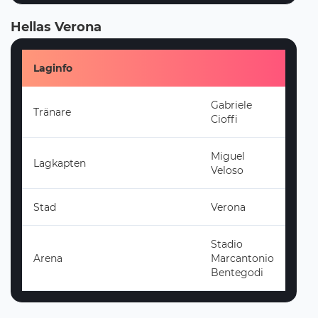
Hellas Verona
Laginfo
Gabriele
Tränare
Cioffi
Miguel
Lagkapten
Veloso
Stad
Verona
Stadio
Arena
Marcantonio
Bentegodi