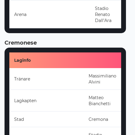
Stadio
Arena
Renato
Dall’Ara
Cremonese
Laginfo
Massimiliano
Tränare
Alvini
Matteo
Lagkapten
Bianchetti
Stad
Cremona