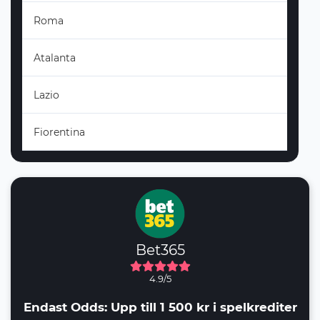
Roma
Atalanta
Lazio
Fiorentina
Bet365
4.9/5
Endast Odds: Upp till 1 500 kr i spelkrediter