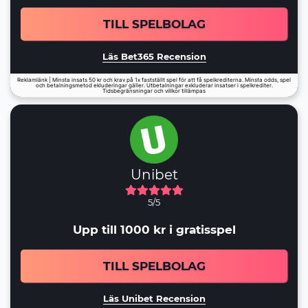
TILL SPELBOLAG
Läs Bet365 Recension
Reklamlänk | Minsta insats 50 kr och krav på 1x fastställt spel för att få spelkrediterna. Minsta odds, spel
och betalningsmetod ekluderingar gäller. Utbetalningar exkluderar insatser i spelkrediter.
Tidsbegränsningar och villkor tillämpas
Unibet
5/5
Upp till 1000 kr i gratisspel
TILL SPELBOLAG
Läs Unibet Recension