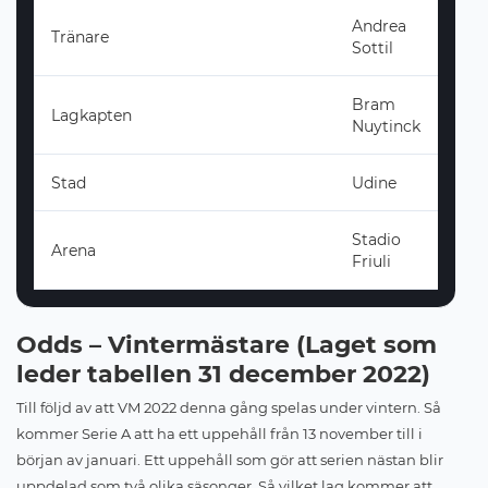
Andrea
Tränare
Sottil
Bram
Lagkapten
Nuytinck
Stad
Udine
Stadio
Arena
Friuli
Odds – Vintermästare (Laget som
leder tabellen 31 december 2022)
Till följd av att VM 2022 denna gång spelas under vintern. Så
kommer Serie A att ha ett uppehåll från 13 november till i
början av januari. Ett uppehåll som gör att serien nästan blir
uppdelad som två olika säsonger. Så vilket lag kommer att