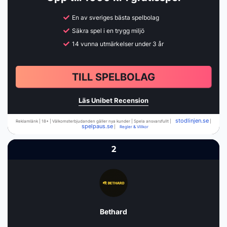
En av sveriges bästa spelbolag
Säkra spel i en trygg miljö
14 vunna utmärkelser under 3 år
TILL SPELBOLAG
Läs Unibet Recension
stodlinjen.se
Reklamlänk | 18+ | Välkomsterbjudanden gäller nya kunder | Spela ansvarsfullt |
|
spelpaus.se
|
Regler & Villkor
2
Bethard