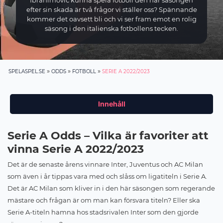
Ibrahimovic kunna spela fotboll den här säsongen
efter sin skada är två frågor vi ställer oss? Spännande
kommer det oavsett bli och vi ser fram emot en rolig
säsong i den italienska fotbollens tecken.
»
»
»
SPELASPEL.SE
ODDS
FOTBOLL
SERIE A 2022/2023
Innehåll
Serie A Odds – Vilka är favoriter att
vinna Serie A 2022/2023
Det är de senaste årens vinnare Inter, Juventus och AC Milan
som även i år tippas vara med och slåss om ligatiteln i Serie A.
Det är AC Milan som kliver in i den här säsongen som regerande
mästare och frågan är om man kan försvara titeln? Eller ska
Serie A-titeln hamna hos stadsrivalen Inter som den gjorde