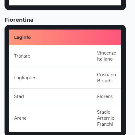
Fiorentina
Laginfo
Vincenzo
Tränare
Italiano
Cristiano
Lagkapten
Biraghi
Stad
Florens
Stadio
Arena
Artemio
Franchi