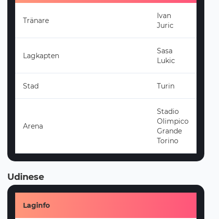
Ivan
Tränare
Juric
Sasa
Lagkapten
Lukic
Stad
Turin
Stadio
Olimpico
Arena
Grande
Torino
Udinese
Laginfo