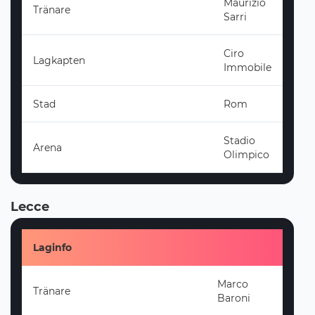
Maurizio
Tränare
Sarri
Ciro
Lagkapten
Immobile
Stad
Rom
Stadio
Arena
Olimpico
Lecce
Laginfo
Marco
Tränare
Baroni