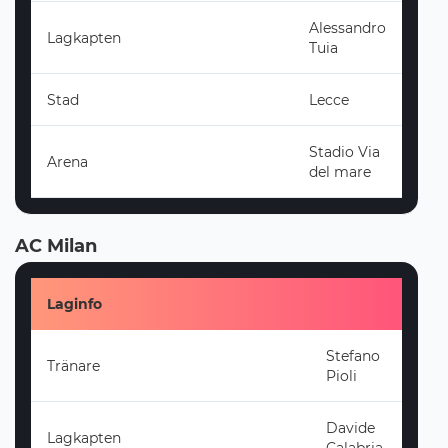
Alessandro
Lagkapten
Tuia
Stad
Lecce
Stadio Via
Arena
del mare
AC Milan
Laginfo
Stefano
Tränare
Pioli
Davide
Lagkapten