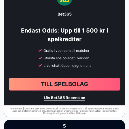
Bet365
Endast Odds: Upp till 1 500 kr i
spelkrediter
Gratis livestream till matcher
Största spelbolaget i världen
Live-chatt öppen dygnet runt
TILL SPELBOLAG
Läs Bet365 Recension
Reklamlänk | Minsta insats 50 kr och krav på 1x fastställt spel för att få spelkrediterna. Minsta odds,
spel och betalningsmetod ekluderingar gäller. Utbetalningar exkluderar insatser i spelkrediter.
Tidsbegränsningar och villkor tillämpas
5