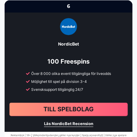
6
NordicBet
100 Freespins
Över 8 000 olika event tillgängliga för liveodds
Möjlighet till spel på division 3-4
Svensksupport tillgänglig 24/7
TILL SPELBOLAG
Läs NordicBet Recension
Reklamlänk | 18+ | Välkomsterbjudanden gäller nya kunder | Spela ansvarsfullt | Gäller nya spelare