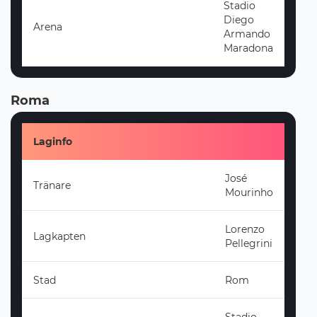
Stadio
Diego
Arena
Armando
Maradona
Roma
Laginfo
José
Tränare
Mourinho
Lorenzo
Lagkapten
Pellegrini
Stad
Rom