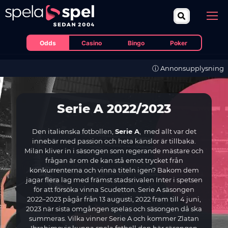
Odds
Casino
Bingo
Poker
ⓘ Annonsupplysning
Serie A 2022/2023
Den italienska fotbollen,
Serie A
, med allt var det
innebär med passion och heta känslor är tillbaka.
Milan kliver in i säsongen som regerande mästare och
frågan är om de kan stå emot trycket från
konkurrenterna och vinna titeln igen? Bakom dem
jagar flera lag med främst stadsrivalen Inter i spetsen
för att försöka vinna Scudetton. Serie A säsongen
2022–2023 pågår från 13 augusti, 2022 fram till 4 juni,
2023 när sista omgången spelas och säsongen då ska
summeras. Vilka vinner Serie A och kommer Zlatan