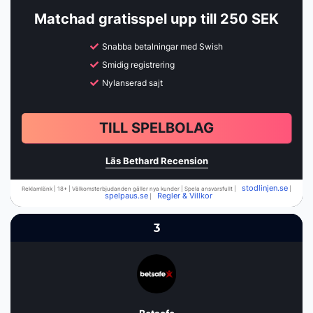
Matchad gratisspel upp till 250 SEK
Snabba betalningar med Swish
Smidig registrering
Nylanserad sajt
TILL SPELBOLAG
Läs Bethard Recension
stodlinjen.se
Reklamlänk | 18+ | Välkomsterbjudanden gäller nya kunder | Spela ansvarsfullt |
|
spelpaus.se
Regler & Villkor
|
3