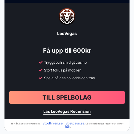
LeoVegas
Få upp till 600kr
Tryggt och smidigt casino
Stort fokus på mobilen
Spela på casino, odds och trav
TILL SPELBOLAG
Läs LeoVegas Recension
Stodlinjen.se
Spelpaus.se
18+ år. Spela ansvarsfullt.
.
. Läs fullständiga regler och villkor
här
.