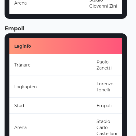
Stadio
Arena
Giovanni Zini
Empoli
Laginfo
Paolo
Tränare
Zanetti
Lorenzo
Lagkapten
Tonelli
Stad
Empoli
Stadio
Arena
Carlo
Castellani