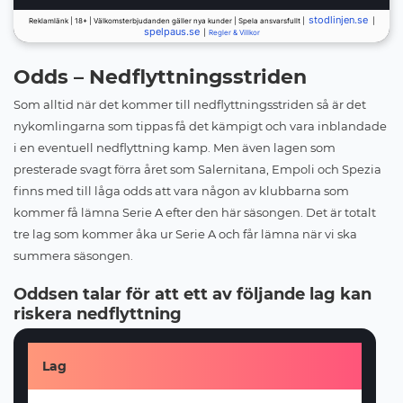
stodlinjen.se
Reklamlänk | 18+ | Välkomsterbjudanden gäller nya kunder | Spela ansvarsfullt |
|
spelpaus.se
|
Regler & Villkor
Odds – Nedflyttningsstriden
Som alltid när det kommer till nedflyttningsstriden så är det
nykomlingarna som tippas få det kämpigt och vara inblandade
i en eventuell nedflyttning kamp. Men även lagen som
presterade svagt förra året som Salernitana, Empoli och Spezia
finns med till låga odds att vara någon av klubbarna som
kommer få lämna Serie A efter den här säsongen. Det är totalt
tre lag som kommer åka ur Serie A och får lämna när vi ska
summera säsongen.
Oddsen talar för att ett av följande lag kan
riskera nedflyttning
Lag