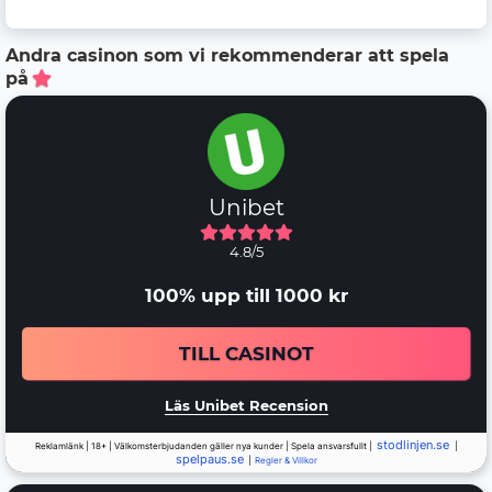
Andra casinon som vi rekommenderar att spela
på
Unibet
4.8/5
100% upp till 1000 kr
TILL CASINOT
Läs Unibet Recension
stodlinjen.se
Reklamlänk | 18+ | Välkomsterbjudanden gäller nya kunder | Spela ansvarsfullt |
|
spelpaus.se
|
Regler & Villkor