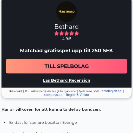
Bethard
4.8/5
Matchad gratisspel upp till 250 SEK
TILL SPELBOLAG
Läs Bethard Recension
stodlinjen.se
Reklamlänk | 18+ | Välkomsterbjudanden gäller nya kunder | Spela ansvarsfullt |
|
spelpaus.se
Regler & Villkor
|
Här är villkoren för att kunna ta del av bonusen:
Endast för spelare bosatta i Sverige