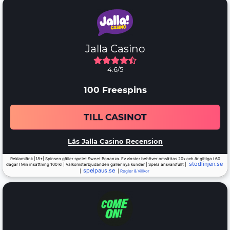
Jalla Casino
4.6/5
100 Freespins
TILL CASINOT
Läs Jalla Casino Recension
Reklamlänk |18+| Spinsen gäller spelet Sweet Bonanza. Ev vinster behöver omsättas 20x och är giltiga i 60
stodlinjen.se
dagar I Min insättning 100 kr | Välkomsterbjudanden gäller nya kunder | Spela ansvarsfullt |
spelpaus.se
|
|
Regler & Villkor