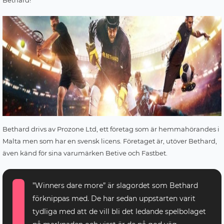
Bethard!
Bethard drivs av Prozone Ltd, ett företag som är hemmahörandes i
Malta men som har en svensk licens. Företaget är, utöver Bethard,
även känd för sina varumärken Betive och Fastbet.
”Winners dare more” är slagordet som Bethard
förknippas med. De har sedan uppstarten varit
tydliga med att de vill bli det ledande spelbolaget