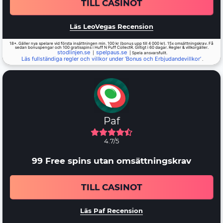
TILL CASINOT
Läs LeoVegas Recension
18+. Gäller nya spelare vid första insättningen min. 100 kr (bonus upp till 4 000 kr). 15x omsättningskrav. Få
sedan bonuspengar och 100 gratisspins i Huff N Puff CollectR. Giltigt i 60 dagar. Regler & villkorgäller.
stodlinjen.se
spelpaus.se
|
| Spela ansvarsfullt.
Läs fullständiga regler och villkor under ‘Bonus och Erbjudandevillkor’
.
Paf
4.7/5
99 Free spins utan omsättningskrav
TILL CASINOT
Läs Paf Recension