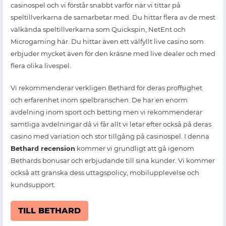
casinospel och vi förstår snabbt varför när vi tittar på
speltillverkarna de samarbetar med. Du hittar flera av de mest
välkända speltillverkarna som Quickspin, NetEnt och
Microgaming här. Du hittar även ett välfyllt live casino som
erbjuder mycket även för den kräsne med live dealer och med
flera olika livespel.
Vi rekommenderar verkligen Bethard för deras proffsighet
och erfarenhet inom spelbranschen. De har en enorm
avdelning inom sport och betting men vi rekommenderar
samtliga avdelningar då vi får allt vi letar efter också på deras
casino med variation och stor tillgång på casinospel. I denna
Bethard recension
kommer vi grundligt att gå igenom
Bethards bonusar och erbjudande till sina kunder. Vi kommer
också att granska dess uttagspolicy, mobilupplevelse och
kundsupport.
TILL BETHARD