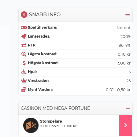
SNABB INFO
Speltillverkare:
Netent
Lanserades:
2009
RTP:
96.4%
Lägsta kostnad:
0,10 kr
Högsta kostnad:
500 kr
Hjul:
5
Vinstrader:
25
Mynt Värden:
0,01 - 0,50 kr
CASINON MED MEGA FORTUNE
Storspelare
100% upp till 10 000 kr