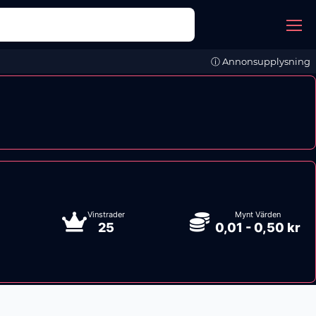
ⓘ Annonsupplysning
Vinstrader
Mynt Värden
25
0,01 - 0,50 kr