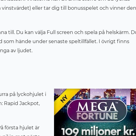
vinstvärdet) eller tar dig till bonusspelet och vinner de
a till. Du kan välja Full screen och spela på helskärm. D
ad som hände under senaste speltillfället. I övrigt finns
nga av ljudet.
ra på lyckohjulet i
m: Rapid Jackpot,
 första hjulet är