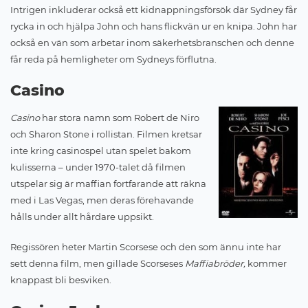
Intrigen inkluderar också ett kidnappningsförsök där Sydney får
rycka in och hjälpa John och hans flickvän ur en knipa. John har
också en vän som arbetar inom säkerhetsbranschen och denne
får reda på hemligheter om Sydneys förflutna.
Casino
Casino
har stora namn som Robert de Niro
och Sharon Stone i rollistan. Filmen kretsar
inte kring casinospel utan spelet bakom
kulisserna – under 1970-talet då filmen
utspelar sig är maffian fortfarande att räkna
med i Las Vegas, men deras förehavande
hålls under allt hårdare uppsikt.
Regissören heter Martin Scorsese och den som ännu inte har
sett denna film, men gillade Scorseses
Maffiabröder,
kommer
knappast bli besviken.