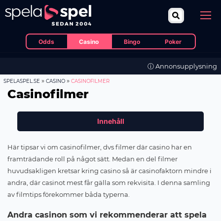
Odds
Casino
Bingo
Poker
ⓘ Annonsupplysning
»
»
SPELASPEL.SE
CASINO
CASINOFILMER
Casinofilmer
Innehåll
Här tipsar vi om casinofilmer, dvs filmer där casino har en
framträdande roll på något sätt. Medan en del filmer
huvudsakligen kretsar kring casino så är casinofaktorn mindre i
andra, där casinot mest får gälla som rekvisita. I denna samling
av filmtips förekommer båda typerna.
Andra casinon som vi rekommenderar att spela