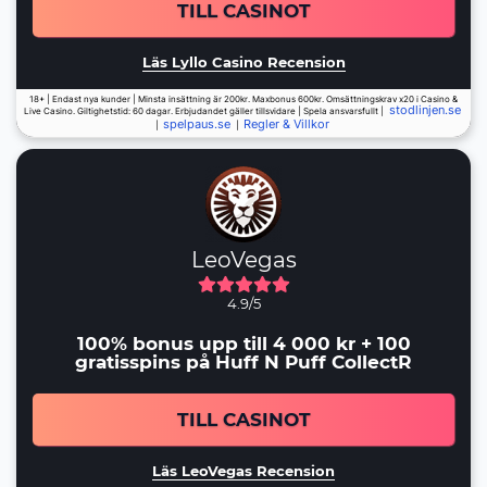
TILL CASINOT
Läs Lyllo Casino Recension
18+ | Endast nya kunder | Minsta insättning är 200kr. Maxbonus 600kr. Omsättningskrav x20 i Casino &
stodlinjen.se
Live Casino. Giltighetstid: 60 dagar. Erbjudandet gäller tillsvidare | Spela ansvarsfullt |
spelpaus.se
Regler & Villkor
|
|
LeoVegas
4.9/5
100% bonus upp till 4 000 kr + 100
gratisspins på Huff N Puff CollectR
TILL CASINOT
Läs LeoVegas Recension