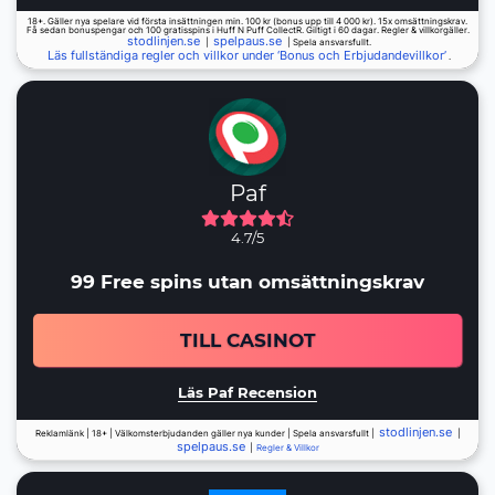
18+. Gäller nya spelare vid första insättningen min. 100 kr (bonus upp till 4 000 kr). 15x omsättningskrav.
Få sedan bonuspengar och 100 gratisspins i Huff N Puff CollectR. Giltigt i 60 dagar. Regler & villkorgäller.
stodlinjen.se
spelpaus.se
|
| Spela ansvarsfullt.
Läs fullständiga regler och villkor under ‘Bonus och Erbjudandevillkor’
.
Paf
4.7/5
99 Free spins utan omsättningskrav
TILL CASINOT
Läs Paf Recension
stodlinjen.se
Reklamlänk | 18+ | Välkomsterbjudanden gäller nya kunder | Spela ansvarsfullt |
|
spelpaus.se
|
Regler & Villkor