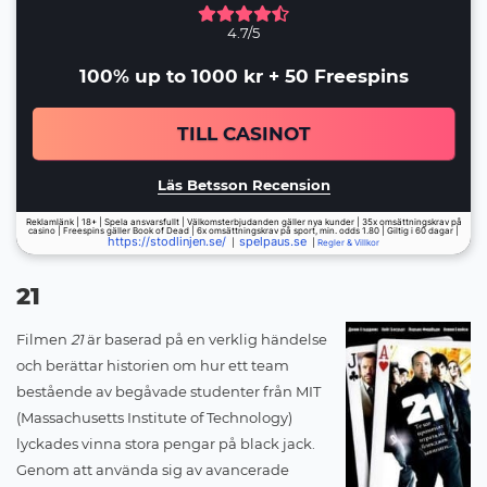
4.7/5
100% up to 1000 kr + 50 Freespins
TILL CASINOT
Läs Betsson Recension
Reklamlänk | 18+ | Spela ansvarsfullt | Välkomsterbjudanden gäller nya kunder | 35x omsättningskrav på
casino | Freespins gäller Book of Dead | 6x omsättningskrav på sport, min. odds 1.80 | Giltig i 60 dagar |
https://stodlinjen.se/
spelpaus.se
|
|
Regler & Villkor
21
Filmen
21
är baserad på en verklig händelse
och berättar historien om hur ett team
bestående av begåvade studenter från MIT
(Massachusetts Institute of Technology)
lyckades vinna stora pengar på black jack.
Genom att använda sig av avancerade