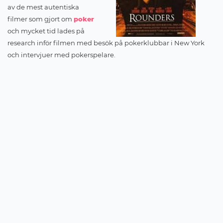
av de mest autentiska
filmer som gjort om
poker
och mycket tid lades på
research inför filmen med besök på pokerklubbar i New York
och intervjuer med pokerspelare.