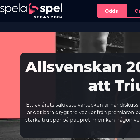
Odds
C
Allsvenskan 
att Tr
Ett av årets säkraste vårtecken är när diskus
är det bara drygt tre veckor från premiären och
starka trupper på pappret, men kan någon ve