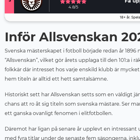
5
Få up
4.8/5
18+ år. Spela
Inför Allsvenskan 20
Svenska mästerskapet i fotboll började redan år 1896
“Allsvenskan”, vilket gör årets upplaga till den 101:a i 
folkkär där intresset hos varje enskild klubb är mycke
hem titeln är alltid ett hett samtalsämne.
Historiskt sett har Allsvenskan setts som en väldigt j
chans att ro åt sig titeln som svenska mästare. Ser man 
ett ganska ovanligt fenomen i elitfotbollen.
Däremot har ligan på senare år upplevt en intressant
med fyra titlar under de senaste fem säsongerna, inkl