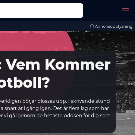
ⓘ Annonsupplysning
s: Vem Kommer
otboll?
erkligen börjar blossas upp. I skrivande stund
a snart är i gång igen. Det är flera lag som har
r vi gå igenom de hetaste oddsen för dig som