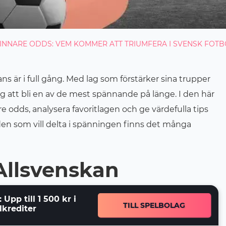
VINNARE ODDS: VEM KOMMER ATT TRIUMFERA I SVENSK FOTB
ns är i full gång. Med lag som förstärker sina trupper
ng att bli en av de mest spännande på länge. I den här
re odds, analysera favoritlagen och ge värdefulla tips
 den som vill delta i spänningen finns det många
Allsvenskan
Upp till 1 500 kr i
TILL SPELBOLAG
lkrediter