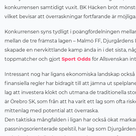
konkurrensen samtidigt vuxit. BK Häcken bröt mönstret
vilket bevisar att överraskningar fortfarande är möjliga
Konkurrensen syns tydligt i poängfördelningen mellan
mellan de tre främsta lagen – Malmö FF, Djurgårdens 
skapade en nervkittlande kamp ända in i det sista, någo
toppmatcher och gjort
Sport Odds
för Allsvenskan in
Intressant nog har ligans ekonomiska landskap också f
finansiella regler har bidragit till att jämna ut spelpla
lag att investera klokt och utmana de traditionella 
är Örebro SK, som från att ha varit ett lag som ofta ris
mittenlag med potential att överraska.
Den taktiska mångfalden i ligan har också ökat markant
passningsorienterade spelstil, har lag som Djurgårdens