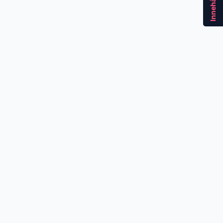
Innehåll