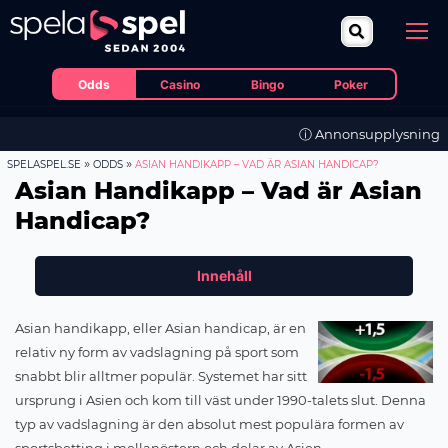
Odds
Casino
Bingo
Poker
ⓘ Annonsupplysning
»
»
SPELASPEL.SE
ODDS
ASIAN HANDIKAPP – VAD ÄR ASIAN HANDICAP?
Asian Handikapp – Vad är Asian
Handicap?
Innehåll
Asian handikapp, eller Asian handicap, är en
relativ ny form av vadslagning på sport som
snabbt blir alltmer populär. Systemet har sitt
ursprung i Asien och kom till väst under 1990-talets slut. Denna
typ av vadslagning är den absolut mest populära formen av