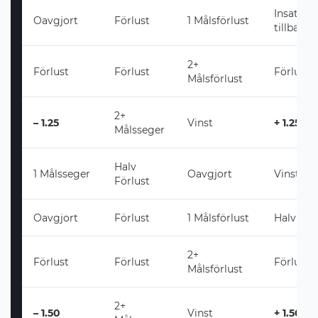
Insats
Oavgjort
Förlust
1 Målsförlust
tillbaka
2+
Förlust
Förlust
Förlust
Målsförlust
2+
– 1.25
Vinst
+ 1.25
Målsseger
Halv
1 Målsseger
Oavgjort
Vinst
Förlust
Oavgjort
Förlust
1 Målsförlust
Halv Vin
2+
Förlust
Förlust
Förlust
Målsförlust
2+
– 1.50
Vinst
+ 1.50