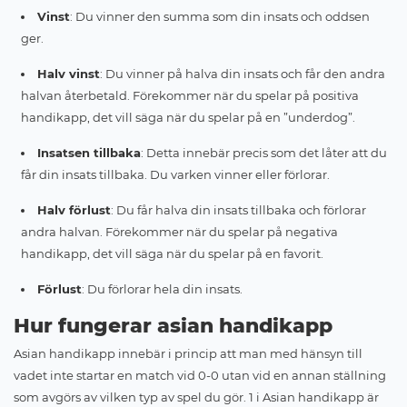
Vinst
: Du vinner den summa som din insats och oddsen
ger.
Halv vinst
: Du vinner på halva din insats och får den andra
halvan återbetald. Förekommer när du spelar på positiva
handikapp, det vill säga när du spelar på en ”underdog”.
Insatsen tillbaka
: Detta innebär precis som det låter att du
får din insats tillbaka. Du varken vinner eller förlorar.
Halv förlust
: Du får halva din insats tillbaka och förlorar
andra halvan. Förekommer när du spelar på negativa
handikapp, det vill säga när du spelar på en favorit.
Förlust
: Du förlorar hela din insats.
Hur fungerar asian handikapp
Asian handikapp innebär i princip att man med hänsyn till
vadet inte startar en match vid 0-0 utan vid en annan ställning
som avgörs av vilken typ av spel du gör. 1 i Asian handikapp är