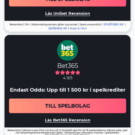
Läs Unibet Recension
stodlinjen.se
Reklamlänk | 18+ | Välkomsterbjudanden gäller nya kunder | Spela ansvarsfullt |
|
spelpaus.se
|
Regler & Villkor
Bet365
4.9/5
Endast Odds: Upp till 1 500 kr i spelkrediter
TILL SPELBOLAG
Läs Bet365 Recension
Reklamlänk | Minsta insats 50 kr och krav på 1x fastställt spel för att få spelkrediterna. Minsta odds, spel
och betalningsmetod ekluderingar gäller. Utbetalningar exkluderar insatser i spelkrediter.