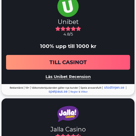
Unibet
4.8/5
100% upp till 1000 kr
TILL CASINOT
Läs Unibet Recension
stodlinjen.se
Reklamlänk | 18+ | Välkomsterbjudanden gäller nya kunder | Spela ansvarsfullt |
|
spelpaus.se
|
Regler & Villkor
Jalla Casino