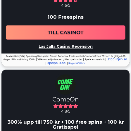
4.6/5
100 Freespins
TILL CASINOT
Läs Jalla Casino Recension
Reklamlänk |18+| Spinsen gäller spelet Sweet Bonanza. Ev vinster behöver omsättas 20x och är giltiga i 60
stodlinjen.se
dagar I Min insättning 100 kr | Välkomsterbjudanden gäller nya kunder | Spela ansvarsfullt |
spelpaus.se
|
|
Regler & Villkor
ComeOn
4.8/5
300% upp till 750 kr + 100 free spins + 100 kr
Gratisspel