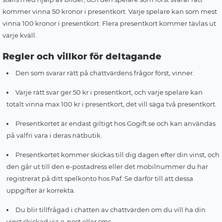
kommer vinna 50 kronor i presentkort. Varje spelare kan som mest
vinna 100 kronor i presentkort. Flera presentkort kommer tävlas ut
varje kväll.
Regler och villkor för deltagande
Den som svarar rätt på chattvärdens frågor först, vinner.
Varje rätt svar ger 50 kr i presentkort, och varje spelare kan
totalt vinna max 100 kr i presentkort, det vill säga två presentkort.
Presentkortet är endast giltigt hos Gogift.se och kan användas
på valfri vara i deras nätbutik.
Presentkortet kommer skickas till dig dagen efter din vinst, och
den går ut till den e-postadress eller det mobilnummer du har
registrerat på ditt spelkonto hos Paf. Se därför till att dessa
uppgifter är korrekta.
Du blir tillfrågad i chatten av chattvärden om du vill ha din
vinst skickad via e-post eller sms.