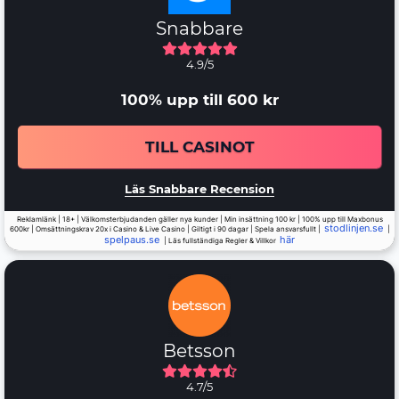
Snabbare
4.9/5
100% upp till 600 kr
TILL CASINOT
Läs Snabbare Recension
Reklamlänk | 18+ | Välkomsterbjudanden gäller nya kunder | Min insättning 100 kr | 100% upp till Maxbonus
stodlinjen.se
600kr | Omsättningskrav 20x i Casino & Live Casino | Giltigt i 90 dagar | Spela ansvarsfullt |
|
spelpaus.se
här
| Läs fullständiga Regler & Villkor
Betsson
4.7/5