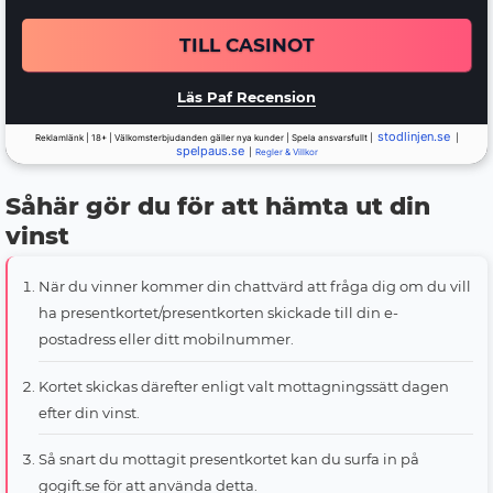
TILL CASINOT
Läs Paf Recension
stodlinjen.se
Reklamlänk | 18+ | Välkomsterbjudanden gäller nya kunder | Spela ansvarsfullt |
|
spelpaus.se
|
Regler & Villkor
Såhär gör du för att hämta ut din
vinst
När du vinner kommer din chattvärd att fråga dig om du vill
ha presentkortet/presentkorten skickade till din e-
postadress eller ditt mobilnummer.
Kortet skickas därefter enligt valt mottagningssätt dagen
efter din vinst.
Så snart du mottagit presentkortet kan du surfa in på
gogift.se för att använda detta.