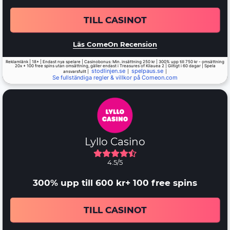
TILL CASINOT
Läs ComeOn Recension
Reklamlänk | 18+ | Endast nya spelare | Casinobonus: Min. insättning 250 kr | 300% upp till 750 kr - omsättning
20x + 100 free spins utan omsättning, gäller endast i Treasures of Kilauea 2 | Giltigt i 60 dagar | Spela
stodlinjen.se
spelpaus.se
ansvarsfullt |
|
|
Se fullständiga regler & villkor på Comeon.com
Lyllo Casino
4.5/5
300% upp till 600 kr+ 100 free spins
TILL CASINOT