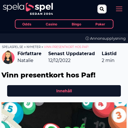
Odds
Casino
Bingo
Poker
ⓘ Annonsupplysning
»
»
SPELASPEL.SE
NYHETER
VINN PRESENTKORT HOS PAF!
Författare
Senast Uppdaterad
Lästid
Natalie
12/12/2022
2
min
Vinn presentkort hos Paf!
Innehåll