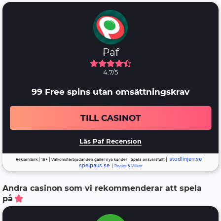
Paf
4.7/5
99 Free spins utan omsättningskrav
TILL CASINOT
Läs Paf Recension
stodlinjen.se
Reklamlänk | 18+ | Välkomsterbjudanden gäller nya kunder | Spela ansvarsfullt |
|
spelpaus.se
|
Regler & Villkor
Andra casinon som vi rekommenderar att spela
på