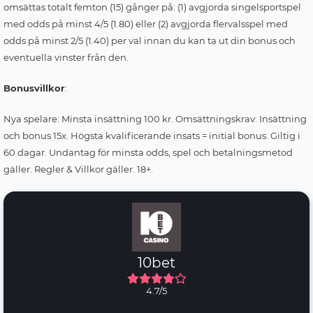
omsättas totalt femton (15) gånger på: (1) avgjorda singelsportspel
med odds på minst 4/5 (1.80) eller (2) avgjorda flervalsspel med
odds på minst 2/5 (1.40) per val innan du kan ta ut din bonus och
eventuella vinster från den.
Bonusvillkor
:
Nya spelare: Minsta insättning 100 kr. Omsättningskrav: Insättning
och bonus 15x. Högsta kvalificerande insats = initial bonus. Giltig i
60 dagar. Undantag för minsta odds, spel och betalningsmetod
gäller. Regler & Villkor gäller. 18+.
10bet
4.7/5