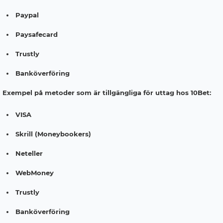
Paypal
Paysafecard
Trustly
Banköverföring
Exempel på metoder som är tillgängliga för uttag hos 10Bet:
VISA
Skrill (Moneybookers)
Neteller
WebMoney
Trustly
Banköverföring