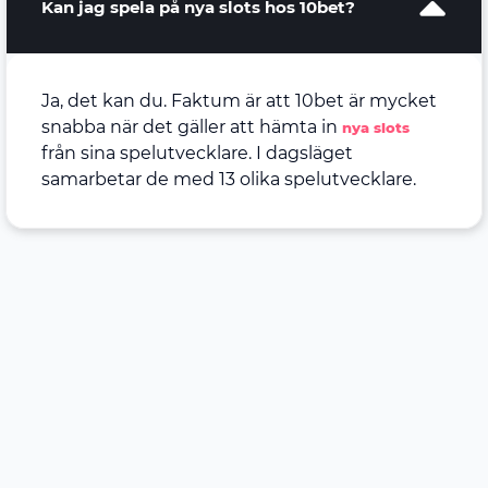
Kan jag spela på nya slots hos 10bet?
Ja, det kan du. Faktum är att 10bet är mycket
snabba när det gäller att hämta in
nya slots
från sina spelutvecklare. I dagsläget
samarbetar de med 13 olika spelutvecklare.