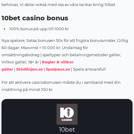
behövas. Vi delar också med oss av våra tankar kring 10bet.
10bet casino bonus
100% bonus på upp till 1000 kr
Nya spelare; Satsa bonusen 50x för att frigöra bonusvinster; Giltig
60 dagar; Maxvinst = 10 000 kr; Undantag för
omsättningsbidrag | speltyper och betalningsmetoder gäller;
Villkor gäller; 18+ år |
Regler & villkor
gäller
|
Stödlinjen.se
|
Spelpaus.se
| Spela ansvarsfull
För att aktivera casinobonusen måste du i samband med din
insättning på minst 100 kr.
10bet