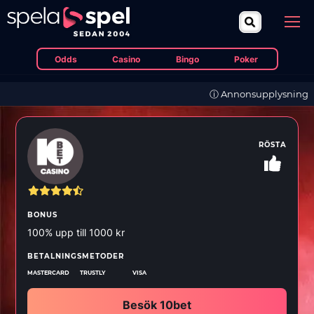
Odds
Casino
Bingo
Poker
ⓘ Annonsupplysning
RÖSTA
BONUS
100% upp till 1000 kr
BETALNINGSMETODER
MASTERCARD
TRUSTLY
VISA
Besök 10bet