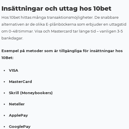
Insättningar och uttag hos 10bet
Hos 10bet hittas många transaktionsmöjligheter. De snabbare
alternativen är de olika E-plånböckerna som erbjuder en uttagstid
om 0-48 timmar. Visa och Mastercard tar länge tid – vanligen 3-5
bankdagar.
Exempel på metoder som är tillgängliga för insättningar hos
10Bet:
VISA
MasterCard
Skrill (Moneybookers)
Neteller
ApplePay
GooglePay