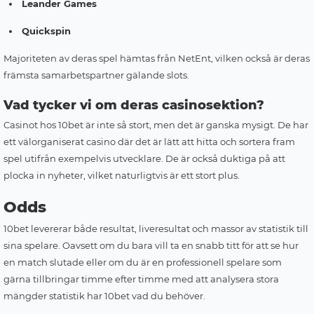
Leander Games
Quickspin
Majoriteten av deras spel hämtas från NetEnt, vilken också är deras
främsta samarbetspartner gälande slots.
Vad tycker vi om deras casinosektion?
Casinot hos 10bet är inte så stort, men det är ganska mysigt. De har
ett välorganiserat casino där det är lätt att hitta och sortera fram
spel utifrån exempelvis utvecklare. De är också duktiga på att
plocka in nyheter, vilket naturligtvis är ett stort plus.
Odds
10bet levererar både resultat, liveresultat och massor av statistik till
sina spelare. Oavsett om du bara vill ta en snabb titt för att se hur
en match slutade eller om du är en professionell spelare som
gärna tillbringar timme efter timme med att analysera stora
mängder statistik har 10bet vad du behöver.