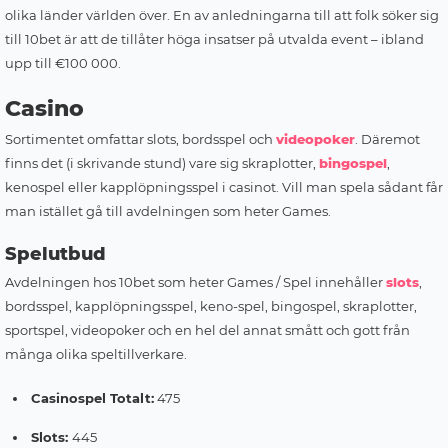
olika länder världen över. En av anledningarna till att folk söker sig
till 10bet är att de tillåter höga insatser på utvalda event – ibland
upp till €100 000.
Casino
Sortimentet omfattar slots, bordsspel och
videopoker
. Däremot
finns det (i skrivande stund) vare sig skraplotter,
bingospel
,
kenospel eller kapplöpningsspel i casinot. Vill man spela sådant får
man istället gå till avdelningen som heter Games.
Spelutbud
Avdelningen hos 10bet som heter Games / Spel innehåller
slots
,
bordsspel, kapplöpningsspel, keno-spel, bingospel, skraplotter,
sportspel, videopoker och en hel del annat smått och gott från
många olika speltillverkare.
Casinospel Totalt:
475
Slots:
445