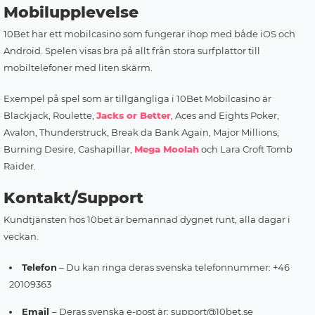
Mobilupplevelse
10Bet har ett mobilcasino som fungerar ihop med både iOS och
Android. Spelen visas bra på allt från stora surfplattor till
mobiltelefoner med liten skärm.
Exempel på spel som är tillgängliga i 10Bet Mobilcasino är
Blackjack, Roulette,
Jacks or Better
, Aces and Eights Poker,
Avalon, Thunderstruck, Break da Bank Again, Major Millions,
Burning Desire, Cashapillar,
Mega Moolah
och Lara Croft Tomb
Raider.
Kontakt/Support
Kundtjänsten hos 10bet är bemannad dygnet runt, alla dagar i
veckan.
Telefon
– Du kan ringa deras svenska telefonnummer: +46
20109363
Email
– Deras svenska e-post är:
support@10bet.se