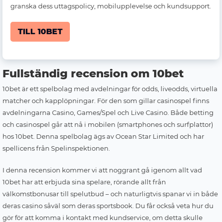
granska dess uttagspolicy, mobilupplevelse och kundsupport.
TILL 10BET
Fullständig recension om 10bet
10bet är ett spelbolag med avdelningar för odds, liveodds, virtuella
matcher och kapplöpningar. För den som gillar casinospel finns
avdelningarna Casino, Games/Spel och Live Casino. Både betting
och casinospel går att nå i mobilen (smartphones och surfplattor)
hos 10bet. Denna spelbolag ägs av Ocean Star Limited och har
spellicens från Spelinspektionen.
I denna recension kommer vi att noggrant gå igenom allt vad
10bet har att erbjuda sina spelare, rörande allt från
välkomstbonusar till spelutbud – och naturligtvis spanar vi in både
deras casino såväl som deras sportsbook. Du får också veta hur du
gör för att komma i kontakt med kundservice, om detta skulle