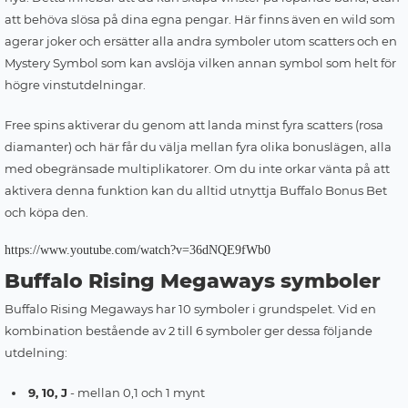
att behöva slösa på dina egna pengar. Här finns även en wild som
agerar joker och ersätter alla andra symboler utom scatters och en
Mystery Symbol som kan avslöja vilken annan symbol som helt för
högre vinstutdelningar.
Free spins aktiverar du genom att landa minst fyra scatters (rosa
diamanter) och här får du välja mellan fyra olika bonuslägen, alla
med obegränsade multiplikatorer. Om du inte orkar vänta på att
aktivera denna funktion kan du alltid utnyttja Buffalo Bonus Bet
och köpa den.
https://www.youtube.com/watch?v=36dNQE9fWb0
Buffalo Rising Megaways symboler
Buffalo Rising Megaways har 10 symboler i grundspelet. Vid en
kombination bestående av 2 till 6 symboler ger dessa följande
utdelning:
9, 10, J
- mellan 0,1 och 1 mynt