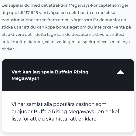
Dels spelar du med det attraktiva Megaways-konceptet som ger
dig upp till 117 649 vinstvägar och dels har du en rad olika
bonusfunktioner att se fram emot. Något som får denna slot att
sticka ut är att du kan köpa bonusläget om du inte orkar vänta på
att aktivera det. I detta läge kan du dessutom aktivera ändlöst
antal multiplikatorer, vilket verkligen tar spelupplevelsen till nya
nivåer.
Vart kan jag spela Buffalo Rising
Megaways?
Vi har samlat alla populära casinon som
erbjuder Buffalo Rising Megaways i en enkel
lista för att du ska hitta rätt enklare.