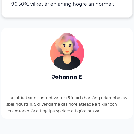
96.50%, vilket är en aning högre än normalt.
Johanna E
Har jobbat som content writer i 5 år och har lång erfarenhet av
spelindustrin. Skriver gärna casinorelaterade artiklar och
recensioner för att hjälpa spelare att göra bra val.