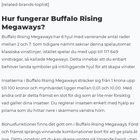
[related-brands-toplist]
Hur fungerar Buffalo Rising
Megaways?
Buffalo Rising Megaways har 6 hjul med varierande antal rader
mellan 2 och 7. Som tidigare nämnt saknar denna spelautomat
klassiska vinstlinjer, istället spelar du med upp till 117 649
vinstvägar, så kallade Megaways. Detta innebär att du enbart
behöver landa symboler på intilliggande hjul för att skapa vinster.
Insatserna i Buffalo Rising Megaways sträcker sig från 1 krona upp
till 100 kronor och myntvärdet ligger mellan 0,01 och 10,00. Med
andra ord är detta främst en slot för dig som är lite mer försiktig
vad gäller dina insatser. Du reglerar insatsen enkelt med hjälp av
pilarna som du hittar nere i skärmens vänstra hörn.
Bonusfunktioner finns det gott om i Buffalo Rising Megaways. Först
och främst sprängs vinnande kombinationer bort för att ge plats åt
nya. Detta innebär att du kan skapa vinster på löpande band, utan