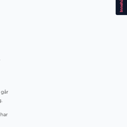
Innehåll
r
 går
g.
 har