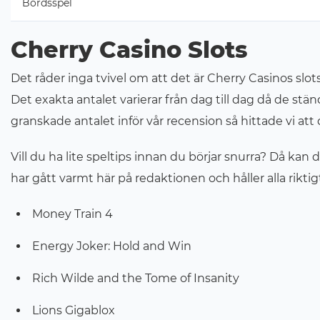
Bordsspel
Cherry Casino Slots
Det råder inga tvivel om att det är Cherry Casinos slots
Det exakta antalet varierar från dag till dag då de stä
granskade antalet inför vår recension så hittade vi at
Vill du ha lite speltips innan du börjar snurra? Då kan
har gått varmt här på redaktionen och håller alla riktig
Money Train 4
Energy Joker: Hold and Win
Rich Wilde and the Tome of Insanity
Lions Gigablox