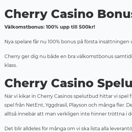
Cherry Casino Bonu
Välkomstbonus: 100% upp till 500kr!
Nya spelare får nu 100% bonus på första insättningen u
Cherry ger dig nu både en bra välkomstbonus samtidig
klass.
Cherry Casino Spel
När vi kikar in Cherry Casinos spelutbud hittar vi spel f
spel från NetEnt, Yggdrasil, Playson och många fler. De
alltså innebär att man verkligen inte hinner tröttna i d
Det blir alldeles för många om vi ska lista alla levera