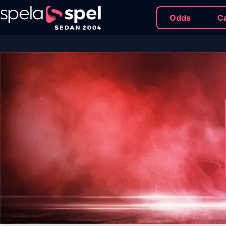
Odds
C