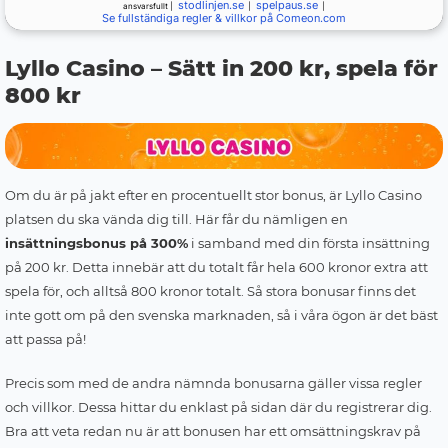
stodlinjen.se
spelpaus.se
ansvarsfullt |
|
|
Se fullständiga regler & villkor på Comeon.com
Lyllo Casino – Sätt in 200 kr, spela för
800 kr
Om du är på jakt efter en procentuellt stor bonus, är Lyllo Casino
platsen du ska vända dig till. Här får du nämligen en
insättningsbonus på 300%
i samband med din första insättning
på 200 kr. Detta innebär att du totalt får hela 600 kronor extra att
spela för, och alltså 800 kronor totalt. Så stora bonusar finns det
inte gott om på den svenska marknaden, så i våra ögon är det bäst
att passa på!
Precis som med de andra nämnda bonusarna gäller vissa regler
och villkor. Dessa hittar du enklast på sidan där du registrerar dig.
Bra att veta redan nu är att bonusen har ett omsättningskrav på