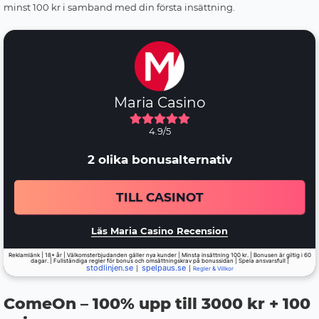
minst 100 kr i samband med din första insättning.
Maria Casino
4.9/5
2 olika bonusalternativ
TILL CASINOT
Läs Maria Casino Recension
Reklamlänk | 18+ år | Välkomsterbjudanden gäller nya kunder | Minsta insättning 100 kr. | Bonusen är giltig i 60
dagar. | Fullständiga regler för bonus och omsättningskrav på bonussidan | Spela ansvarsfull |
stodlinjen.se
spelpaus.se
|
|
Regler & Villkor
ComeOn – 100% upp till 3000 kr + 100