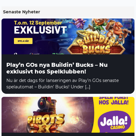
Senaste Nyheter
Play’n GOs nya Buildin’ Bucks – Nu
exklusivt hos Spelklubben!
Nu är det dags för lanseringen av Play’n GOs senaste
spelautomat – Buildin’ Bucks! Under […]
4
min läsning