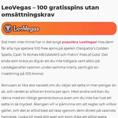
LeoVegas – 100 gratisspins utan
omsättningskrav
Sist men inte minst har vi det evigt
populära LeoVegas
! Hos dem
får alla nya spelare 100 free spins på spelen Cleopatra’s Golden
Spells, Cash ’N Riches MEGAWAYS och Fishin’ Pots of Gold. Det
enda som krävs av dig är att du inte tidigare varit aktiv på
LeoVegas eller casinon under samma licens, samt gör en
insättning på 100 kronor.
Bonusen är lika stor oavsett om du väljer att sätta in mer pengar än
så, och värdet är alltid en krona per spin. Med andra ord kan du
räkna med en riktigt generös bonus även om du inte har lust att
sätta in så mycket. Återigen vill vi påminna om att regler och villkor
gäller, och det är alltid bäst att läsa igenom dem direkt på casinots
hemsida. Lycka till med ditt spel och kom ihåg att alltid spela