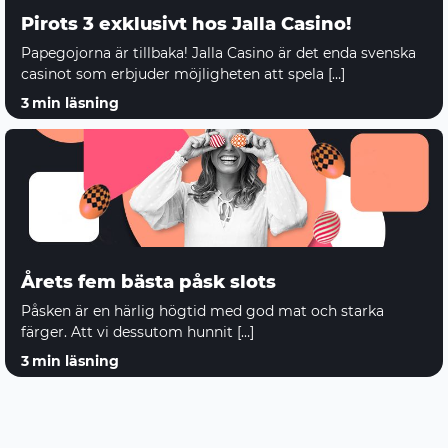
Pirots 3 exklusivt hos Jalla Casino!
Papegojorna är tillbaka! Jalla Casino är det enda svenska
casinot som erbjuder möjligheten att spela […]
3
min läsning
Årets fem bästa påsk slots
Påsken är en härlig högtid med god mat och starka
färger. Att vi dessutom hunnit […]
3
min läsning