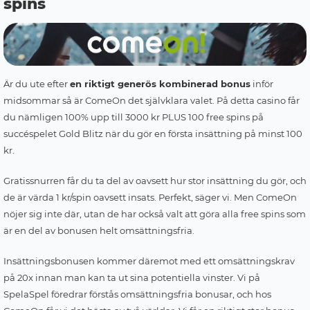
spins
Är du ute efter
en riktigt generös kombinerad bonus
inför
midsommar så är ComeOn det självklara valet. På detta casino får
du nämligen 100% upp till 3000 kr PLUS 100 free spins på
succéspelet Gold Blitz när du gör en första insättning på minst 100
kr.
Gratissnurren får du ta del av oavsett hur stor insättning du gör, och
de är värda 1 kr/spin oavsett insats. Perfekt, säger vi. Men ComeOn
nöjer sig inte där, utan de har också valt att göra alla free spins som
är en del av bonusen helt omsättningsfria.
Insättningsbonusen kommer däremot med ett omsättningskrav
på 20x innan man kan ta ut sina potentiella vinster. Vi på
SpelaSpel föredrar förstås omsättningsfria bonusar, och hos