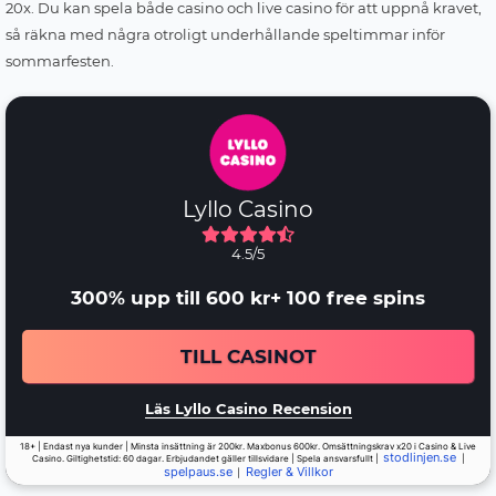
20x. Du kan spela både casino och live casino för att uppnå kravet,
så räkna med några otroligt underhållande speltimmar inför
sommarfesten.
Lyllo Casino
4.5/5
300% upp till 600 kr+ 100 free spins
TILL CASINOT
Läs Lyllo Casino Recension
18+ | Endast nya kunder | Minsta insättning är 200kr. Maxbonus 600kr. Omsättningskrav x20 i Casino & Live
stodlinjen.se
Casino. Giltighetstid: 60 dagar. Erbjudandet gäller tillsvidare | Spela ansvarsfullt |
|
spelpaus.se
Regler & Villkor
|