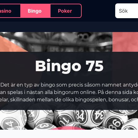
asino
Bingo
Poker
Bingo 75
o. Det är en typ av bingo som precis såsom namnet antyd
an spelas i nästan alla bingorum online. På denna sida 
lar, skillnaden mellan de olika bingospelen, bonusar, oc