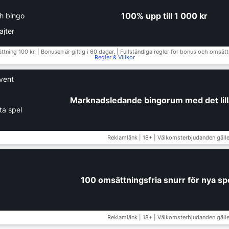
!
100% upp till 1 000 kr
h bingo
ajter
tning 100 kr. | Bonusen är giltig i 60 dagar. | Fullständiga regler för bonus och omsät
Regler & Villkor
event
Marknadsledande bingorum med det lill
ta spel
Reklamlänk | 18+ | Välkomsterbjudanden gäller
100 omsättningsfria snurr för nya sp
Reklamlänk | 18+ | Välkomsterbjudanden gäller