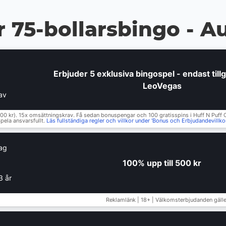
 75-bollarsbingo - A
Erbjuder 5 exklusiva bingospel - endast till
LeoVegas
av
000 kr). 15x omsättningskrav. Få sedan bonuspengar och 100 gratisspins i Huff N Puff Col
pela ansvarsfullt.
Läs fullständiga regler och villkor under ‘Bonus och Erbjudandevillkor
lag
100% upp till 500 kr
3 år
Reklamlänk | 18+ | Välkomsterbjudanden gäller