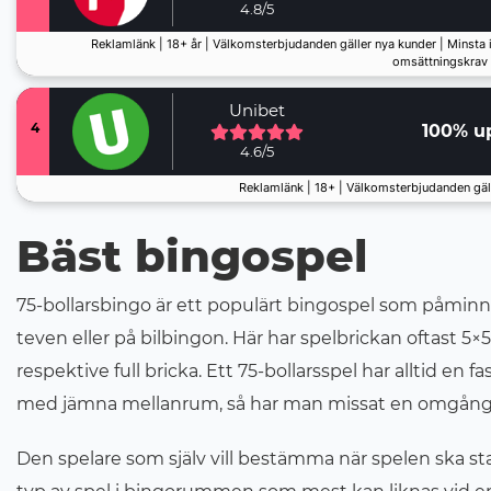
4.8/5
Reklamlänk | 18+ år | Välkomsterbjudanden gäller nya kunder | Minsta in
omsättningskrav 
Unibet
4
100% up
4.6/5
Reklamlänk | 18+ | Välkomsterbjudanden gäll
Bäst bingospel
75-bollarsbingo är ett populärt bingospel som påminne
teven eller på bilbingon. Här har spelbrickan oftast 5×5
respektive full bricka. Ett 75-bollarsspel har alltid en f
med jämna mellanrum, så har man missat en omgång be
Den spelare som själv vill bestämma när spelen ska sta