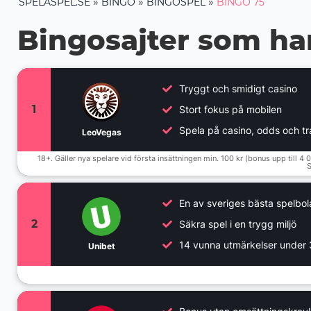
»
»
»
SPELASPEL.SE
BINGO
BINGOSPEL
BINGO 75
Bingosajter som har
Tryggt och smidigt casino
1
Stort fokus på mobilen
Spela på casino, odds och tr
LeoVegas
18+. Gäller nya spelare vid första insättningen min. 100 kr (bonus upp till 4 
S
En av sveriges bästa spelbo
2
Säkra spel i en trygg miljö
14 vunna utmärkelser under 
Unibet