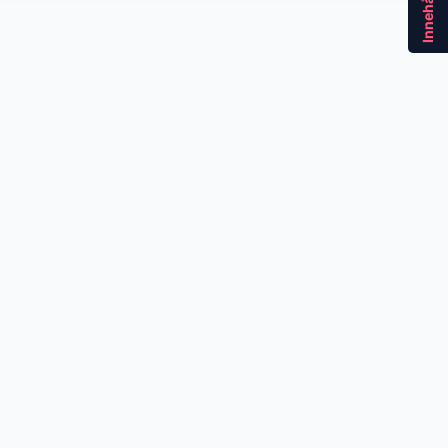
Innehåll