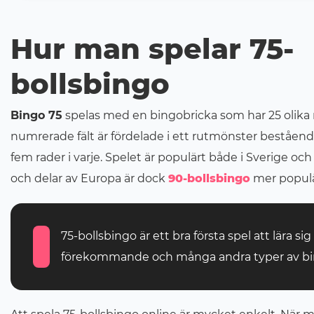
Hur man spelar 75-
bollsbingo
Bingo 75
spelas med en bingobricka som har 25 olika 
numrerade fält är fördelade i ett rutmönster beståe
fem rader i varje. Spelet är populärt både i Sverige och
och delar av Europa är dock
90-bollsbingo
mer populä
75-bollsbingo är ett bra första spel att lära si
förekommande och många andra typer av bin