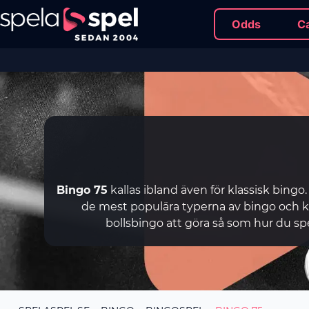
Odds
C
Bingo 75
kallas ibland även för klassisk bing
de mest populära typerna av bingo och k
bollsbingo att göra så som hur du spe