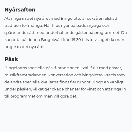
Nyårsafton
Att ringa in det nya året med Bingolotto är också en älskad
tradition för många. Här firas nyår på både mysiga och
spännande sätt med underhållande gäster på programmet. Du
kan titta på denna Bingokväll från 19:30 tills tolvslaget då man
ringer in det nya året.
Påsk
Bingolottos speciella påskfirande är en kväll fullt med gäster,
musikframträdanden, konversation och bingolotto. Precis som
de andra speciella kvällarna finns fler rundor Bingo än vanligt
under påsken, vilket ger ökade chanser för vinst och att ringa in
till programmet om man vill göra det.