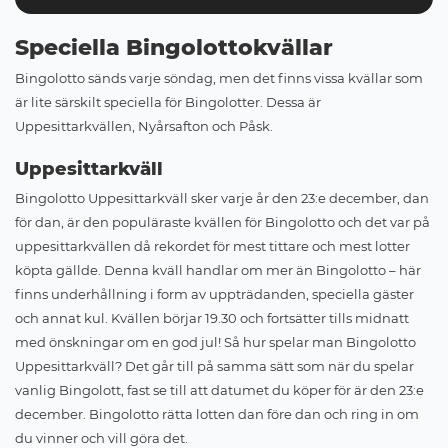
Speciella Bingolottokvällar
Bingolotto sänds varje söndag, men det finns vissa kvällar som
är lite särskilt speciella för Bingolotter. Dessa är
Uppesittarkvällen, Nyårsafton och Påsk.
Uppesittarkväll
Bingolotto Uppesittarkväll sker varje år den 23:e december, dan
för dan, är den populäraste kvällen för Bingolotto och det var på
uppesittarkvällen då rekordet för mest tittare och mest lotter
köpta gällde. Denna kväll handlar om mer än Bingolotto – här
finns underhållning i form av uppträdanden, speciella gäster
och annat kul. Kvällen börjar 19.30 och fortsätter tills midnatt
med önskningar om en god jul! Så hur spelar man Bingolotto
Uppesittarkväll? Det går till på samma sätt som när du spelar
vanlig Bingolott, fast se till att datumet du köper för är den 23:e
december. Bingolotto rätta lotten dan före dan och ring in om
du vinner och vill göra det.