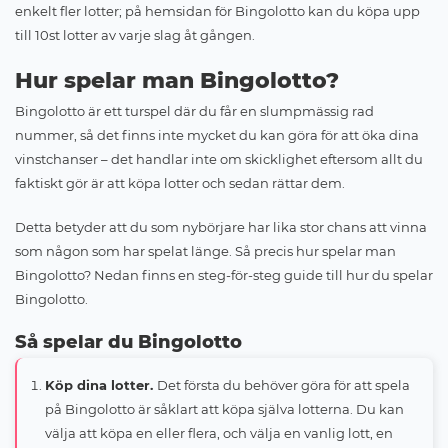
enkelt fler lotter; på hemsidan för Bingolotto kan du köpa upp
till 10st lotter av varje slag åt gången.
Hur spelar man Bingolotto?
Bingolotto är ett turspel där du får en slumpmässig rad
nummer, så det finns inte mycket du kan göra för att öka dina
vinstchanser – det handlar inte om skicklighet eftersom allt du
faktiskt gör är att köpa lotter och sedan rättar dem.
Detta betyder att du som nybörjare har lika stor chans att vinna
som någon som har spelat länge. Så precis hur spelar man
Bingolotto? Nedan finns en steg-för-steg guide till hur du spelar
Bingolotto.
Så spelar du Bingolotto
Köp dina lotter.
Det första du behöver göra för att spela
på Bingolotto är såklart att köpa själva lotterna. Du kan
välja att köpa en eller flera, och välja en vanlig lott, en