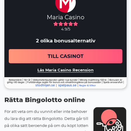
Maria Casino
4.9/5
2 olika bonusalternativ
TILL CASINOT
Läs Maria Casino Recension
Reklamlänk | 18+ år | Välkomsterbjudanden gäller nya kunder | Minsta insättning 100 kr. | Bonusen är
giltig i 60 dagar. | Fullständiga regler för bonus och omsättningskrav på bonussidan | Spela ansvarsfull |
stodlinjen.se
spelpaus.se
|
|
Regler & Villkor
Rätta Bingolotto online
För att veta om du vunnit eller inte behöver
du lära dig att rätta Bingolotto. Detta går till
på olika sätt beroende på om du köpt lotten