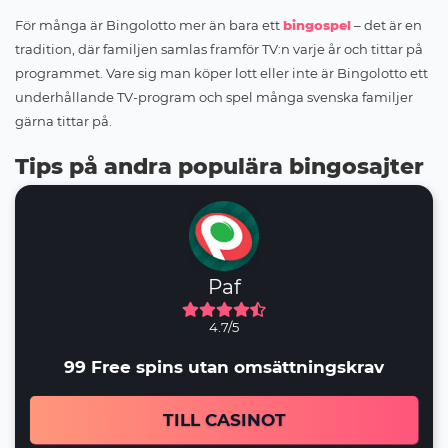
För många är Bingolotto mer än bara ett
bingospel
– det är en
tradition, där familjen samlas framför TV:n varje år och tittar på
programmet. Vare sig man köper lott eller inte är Bingolotto ett
underhållande TV-program och spel många svenska familjer
gärna tittar på.
Tips på andra populära bingosajter
Paf
4.7/5
99 Free spins utan omsättningskrav
TILL CASINOT