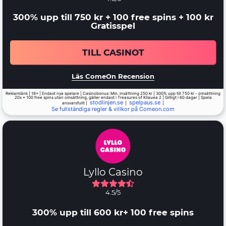
300% upp till 750 kr + 100 free spins + 100 kr
Gratisspel
TILL CASINOT
Läs ComeOn Recension
Reklamlänk | 18+ | Endast nya spelare | Casinobonus: Min. insättning 250 kr | 300% upp till 750 kr - omsättning
20x + 100 free spins utan omsättning, gäller endast i Treasures of Kilauea 2 | Giltigt i 60 dagar | Spela
stodlinjen.se
spelpaus.se
ansvarsfullt |
|
|
Se fullständiga regler & villkor på Comeon.com
Lyllo Casino
4.5/5
300% upp till 600 kr+ 100 free spins