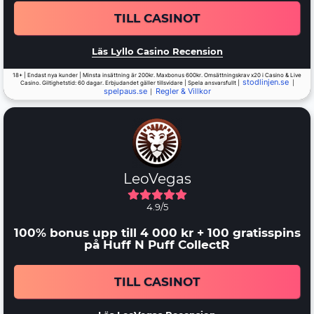
TILL CASINOT
Läs Lyllo Casino Recension
18+ | Endast nya kunder | Minsta insättning är 200kr. Maxbonus 600kr. Omsättningskrav x20 i Casino & Live
stodlinjen.se
Casino. Giltighetstid: 60 dagar. Erbjudandet gäller tillsvidare | Spela ansvarsfullt |
|
spelpaus.se
Regler & Villkor
|
LeoVegas
4.9/5
100% bonus upp till 4 000 kr + 100 gratisspins
på Huff N Puff CollectR
TILL CASINOT