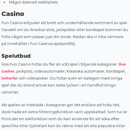
Något daterad webbplats
Casino
Fun Casino erbjuder ett brett och underhållande sortiment av spel.
Oavsett om du föredrar slots, jackpottar eller bordsspel kommer du
hitta något som passar just din smak. Nedan ska vi titta närmare
på innehållet i Fun Casinos spelportfölj.
Spelutbud
Hos Fun Casino hittar du fler än 450 spel i följande kategorier:
live
casino
, jackpots, videoautomater, klassiska automater, bordsspel,
lotterier
och videopoker. Du hittar även en kategori med övriga
spel där du bland annat kan testa lyckan i en handfull bingo-
varianter.
Att spelen är indelade i kategorier gör det enklare att hitta rätt,
dock hade en extra filtreringsfunktion varit uppskattad. Som tur är
finns det en sökfunktion som du kan använda för att söka efter
specifika titlar.Självklart kan du räkna med att alla populära titlar