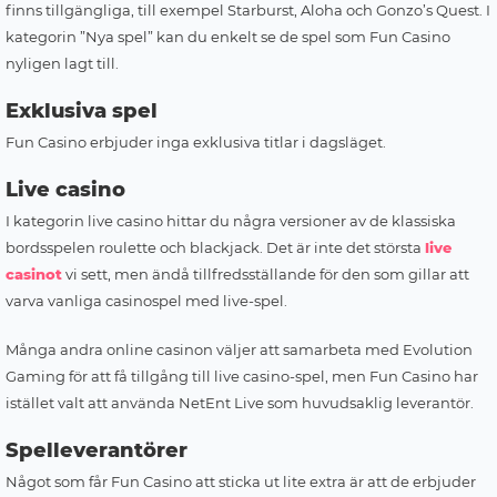
finns tillgängliga, till exempel Starburst, Aloha och Gonzo’s Quest. I
kategorin ”Nya spel” kan du enkelt se de spel som Fun Casino
nyligen lagt till.
Exklusiva spel
Fun Casino erbjuder inga exklusiva titlar i dagsläget.
Live casino
I kategorin live casino hittar du några versioner av de klassiska
bordsspelen roulette och blackjack. Det är inte det största
live
casinot
vi sett, men ändå tillfredsställande för den som gillar att
varva vanliga casinospel med live-spel.
Många andra online casinon väljer att samarbeta med Evolution
Gaming för att få tillgång till live casino-spel, men Fun Casino har
istället valt att använda NetEnt Live som huvudsaklig leverantör.
Spelleverantörer
Något som får Fun Casino att sticka ut lite extra är att de erbjuder