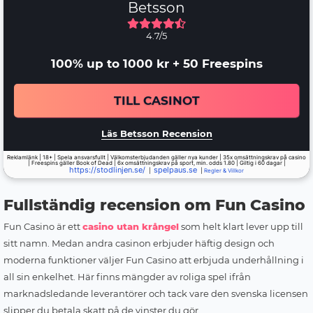
Betsson
4.7/5
100% up to 1000 kr + 50 Freespins
TILL CASINOT
Läs Betsson Recension
Reklamlänk | 18+ | Spela ansvarsfullt | Välkomsterbjudanden gäller nya kunder | 35x omsättningskrav på casino
| Freespins gäller Book of Dead | 6x omsättningskrav på sport, min. odds 1.80 | Giltig i 60 dagar |
https://stodlinjen.se/
spelpaus.se
|
|
Regler & Villkor
Fullständig recension om Fun Casino
Fun Casino är ett
casino utan krångel
som helt klart lever upp till
sitt namn. Medan andra casinon erbjuder häftig design och
moderna funktioner väljer Fun Casino att erbjuda underhållning i
all sin enkelhet. Här finns mängder av roliga spel ifrån
marknadsledande leverantörer och tack vare den svenska licensen
slipper du betala skatt på de vinster du gör.