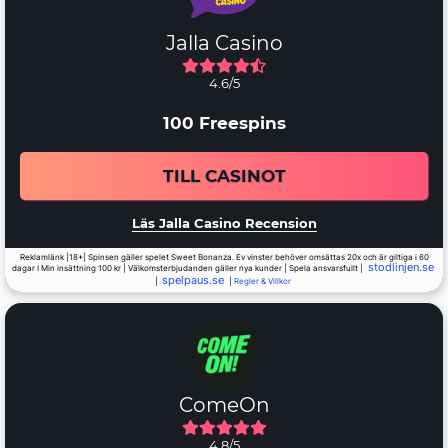
Jalla Casino
4.6/5
100 Freespins
TILL CASINOT
Läs Jalla Casino Recension
Reklamlänk |18+| Spinsen gäller spelet Sweet Bonanza. Ev vinster behöver omsättas 20x och är giltiga i 60
stodlinjen.se
dagar I Min insättning 100 kr | Välkomsterbjudanden gäller nya kunder | Spela ansvarsfullt |
spelpaus.se
|
|
Regler & Villkor
ComeOn
4.8/5