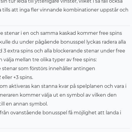
ur leda till ytterligare vinster, vilket i så fall också
 tills att inga fler vinnande kombinationer uppstår och
ande stenar i en och samma kaskad kommer free spins
d. Skulle du under pågående bonusspel lyckas radera alla
3 extra spins och alla blockerande stenar under free
älja mellan tre olika typer av free spins:
stenar som förstörs innehåller antingen
 eller +3 spins.
om aktiveras kan stanna kvar på spelplanen och vara i
formeraren kommer välja ut en symbol av vilken den
ill en annan symbol.
e från ovanstående bonusspel få möjlighet att landa i