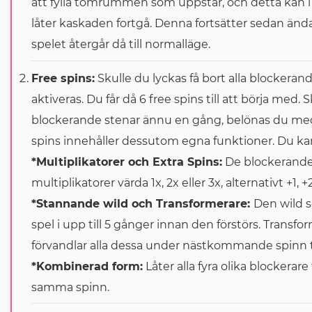
att fylla tomrummen som uppstår, och detta kan i sin t
låter kaskaden fortgå. Denna fortsätter sedan ända
spelet återgår då till normalläge.
Free spins:
Skulle du lyckas få bort alla blocker
aktiveras. Du får då 6 free spins till att börja me
blockerande stenar ännu en gång, belönas du med 
spins innehåller dessutom egna funktioner. Du kan v
*Multiplikatorer och Extra Spins:
De blockerande 
multiplikatorer värda 1x, 2x eller 3x, alternativt +1, +2
*Stannande wild och Transformerare:
Den wild s
spel i upp till 5 gånger innan den förstörs. Trans
förvandlar alla dessa under nästkommande spinn t
*Kombinerad form:
Låter alla fyra olika blockerar
samma spinn.