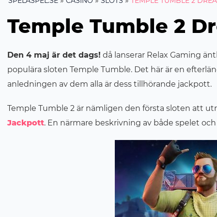
»
»
»
SPELASPEL.SE
CASINO
SLOTS
TEMPLE TUMBLE 2 DRE
Temple Tumble 2 D
Den 4 maj är det dags!
då lanserar Relax Gaming äntl
populära sloten Temple Tumble. Det här är en efterlä
anledningen av dem alla är dess tillhörande jackpott.
Temple Tumble 2 är nämligen den första sloten att 
Jackpott
. En närmare beskrivning av både spelet och