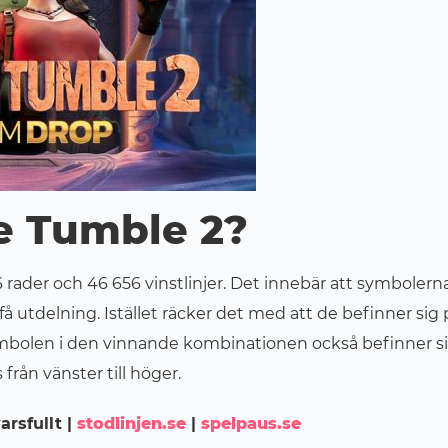
e Tumble 2?
rader och 46 656 vinstlinjer. Det innebär att symbolern
 få utdelning. Istället räcker det med att de befinner sig 
a symbolen i den vinnande kombinationen också befinner s
från vänster till höger.
arsfullt |
stodlinjen.se
|
spelpaus.se