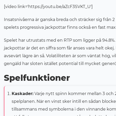
[video link='https://youtu.be/aZcF3SVKT_U']
Insatsnivåerna är ganska breda och sträcker sig från 2 
spelets progressiva jackpottar finns också en fast max
Spelet har utrustats med en RTP som ligger på 94.8%. S
jackpottar är det en siffra som får anses vara helt okej
avsevärt lägre än så. Volatiliteten är som väntat hög, v
gengäld har sloten istället potential till mycket gener
Spelfunktioner
Kaskader:
Varje nytt spinn kommer mellan 3 och 2
spelplanen. När en vinst sker intill en sådan blo
tillsammans med symbolerna i den vinnande kombi