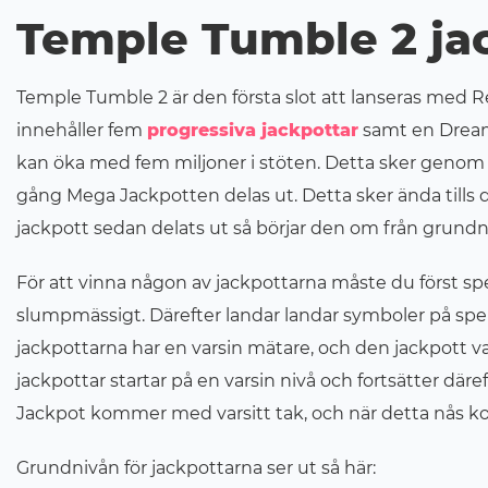
Temple Tumble 2 j
Temple Tumble 2 är den första slot att lanseras med 
innehåller fem
progressiva jackpottar
samt en Dream
kan öka med fem miljoner i stöten. Detta sker genom 
gång Mega Jackpotten delas ut. Detta sker ända tills 
jackpott sedan delats ut så börjar den om från grundn
För att vinna någon av jackpottarna måste du först sp
slumpmässigt. Därefter landar landar symboler på spelp
jackpottarna har en varsin mätare, och den jackpott vars
jackpottar startar på en varsin nivå och fortsätter där
Jackpot kommer med varsitt tak, och när detta nås k
Grundnivån för jackpottarna ser ut så här: