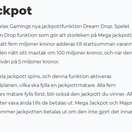
ackpot
Relax Gamings nya jackpottfunktion Dream Drop. Spelet
 Drop funktion som gör att storleken på Mega jackpot
att fem miljoner kronor adderas till startsumman varan
den nått sitt maxtak om 100 miljoner kronor, och när de
ivån på 5 miljoner kronor.
ela jackpott spins, och denna funktion aktiveras
lanen, vilka ska fylla en jackpottmätare. Alla fem
 mätare fylls först, blir också den jackpott du vinner. Al
efter växa ända tills de betalas ut. Mega Jackpot och Majo
ommer jackpotten betalas ut om den inte gjort det inna