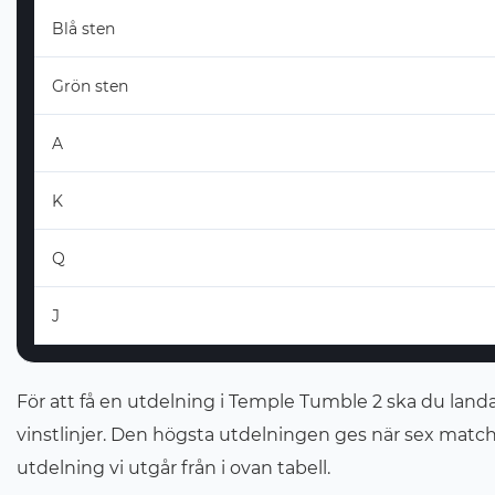
Blå sten
Grön sten
A
K
Q
J
För att få en utdelning i Temple Tumble 2 ska du land
vinstlinjer. Den högsta utdelningen ges när sex matc
utdelning vi utgår från i ovan tabell.