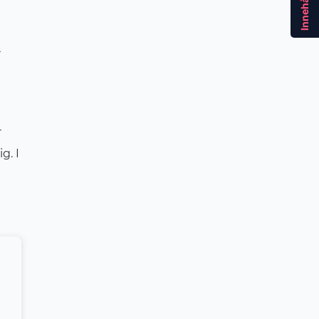
Innehåll
r
r
g. I