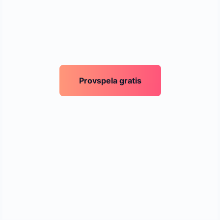
Provspela gratis