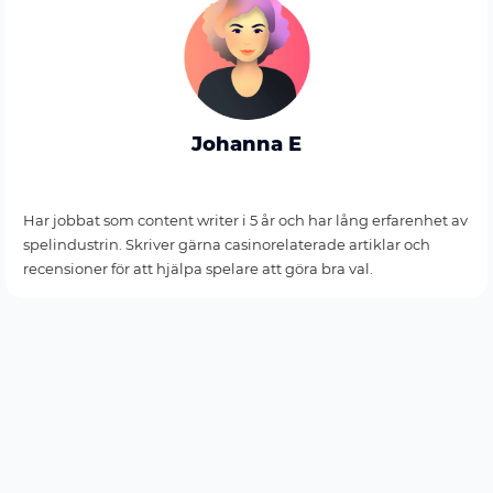
Johanna E
Har jobbat som content writer i 5 år och har lång erfarenhet av
spelindustrin. Skriver gärna casinorelaterade artiklar och
recensioner för att hjälpa spelare att göra bra val.