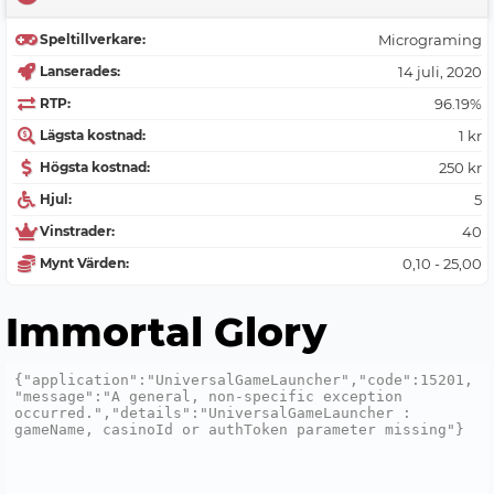
Speltillverkare:
Micrograming
Lanserades:
14 juli, 2020
RTP:
96.19%
Lägsta kostnad:
1 kr
Högsta kostnad:
250 kr
Hjul:
5
Vinstrader:
40
Mynt Värden:
0,10 - 25,00
Immortal Glory