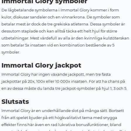
Immortal Glory symboler
De lågbetalande symbolerna i Immortal Glory kommer i form
kulor, diskusar sandaler och en vinnarkrona. De symboler som
betalar mest är dock de tre grekiska atleterna. Dessa symboler är
dessutom staplade och kan alltså täcka ett helt hjul för större
utbetalningar. Mest värdefull av alla är den kvinnliga kulstöterskan
som betalar 5x insatsen vid en kombination bestående av 5
symboler.
Immortal Glory jackpot
Immortal Glory har ingen växande jackpott, men tre fasta
jackpottar på 20x, 100x eller 10 000x insatsen. För att ha chans på
en av dessa måste du landa tre jackpot-symboler på hjul 1, 3 och 5.
Slutsats
Immortal Glory är en underhållande slot på många sätt. Bortsett
från att spelet bjuder på ett högkvalitativt tema med snygga
effekter finns här även en rad lukrativa bonusfunktioner, bland