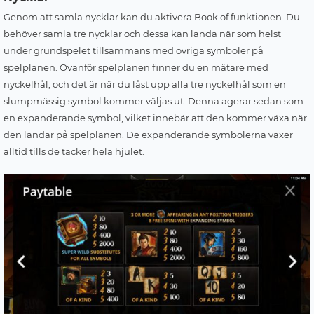
Genom att samla nycklar kan du aktivera Book of funktionen. Du
behöver samla tre nycklar och dessa kan landa när som helst
under grundspelet tillsammans med övriga symboler på
spelplanen. Ovanför spelplanen finner du en mätare med
nyckelhål, och det är när du låst upp alla tre nyckelhål som en
slumpmässig symbol kommer väljas ut. Denna agerar sedan som
en expanderande symbol, vilket innebär att den kommer växa när
den landar på spelplanen. De expanderande symbolerna växer
alltid tills de täcker hela hjulet.