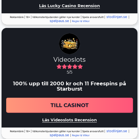
Läs Lucky Casino Recension
stodlinjen.se
Reklamlänk | 18+ | Välkomsterbjudanden gäller nya kunder | Spela ansvarsfullt |
|
spelpaus.se
|
Regler & Villkor
Videoslots
5/5
100% upp till 2000 kr och 11 Freespins på
Starburst
TILL CASINOT
Läs Videoslots Recension
stodlinjen.se
Reklamlänk | 18+ | Välkomsterbjudanden gäller nya kunder | Spela ansvarsfullt |
|
spelpaus.se
|
Regler & Villkor