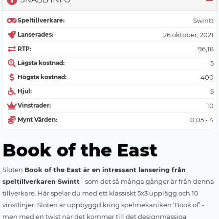
Speltillverkare:
Swintt
Lanserades:
26 oktober, 2021
RTP:
96,18
Lägsta kostnad:
5
Högsta kostnad:
400
Hjul:
5
Vinstrader:
10
Mynt Värden:
0.05 - 4
Book of the East
Sloten
Book of the East är en intressant lansering från
speltillverkaren Swintt
- som det så många gånger är från denna
tillverkare. Här spelar du med ett klassiskt 5x3 upplägg och 10
vinstlinjer. Sloten är uppbyggd kring spelmekaniken ‘Book of’ -
men med en twist när det kommer till det designmässiga