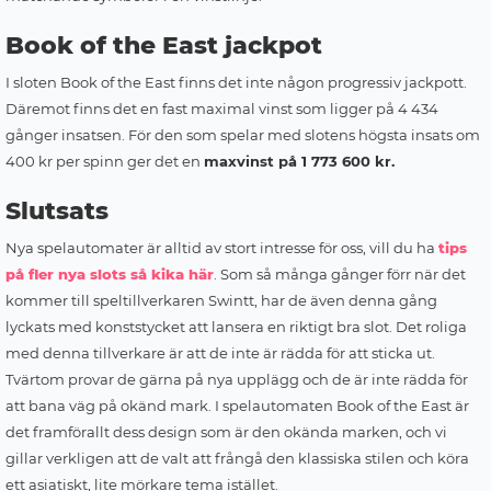
Book of the East jackpot
I sloten Book of the East finns det inte någon progressiv jackpott.
Däremot finns det en fast maximal vinst som ligger på 4 434
gånger insatsen. För den som spelar med slotens högsta insats om
400 kr per spinn ger det en
maxvinst på 1 773 600 kr.
Slutsats
Nya spelautomater är alltid av stort intresse för oss, vill du ha
tips
på fler nya slots så kika här
. Som så många gånger förr när det
kommer till speltillverkaren Swintt, har de även denna gång
lyckats med konststycket att lansera en riktigt bra slot. Det roliga
med denna tillverkare är att de inte är rädda för att sticka ut.
Tvärtom provar de gärna på nya upplägg och de är inte rädda för
att bana väg på okänd mark. I spelautomaten Book of the East är
det framförallt dess design som är den okända marken, och vi
gillar verkligen att de valt att frångå den klassiska stilen och köra
ett asiatiskt, lite mörkare tema istället.