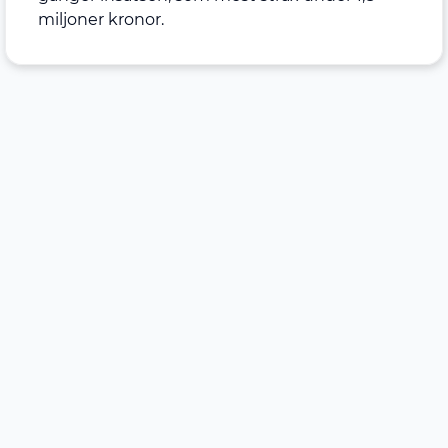
miljoner kronor.