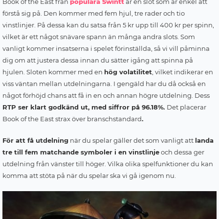
Book of the East från
populära Swintt
är en slot som är enkel att
förstå sig på. Den kommer med fem hjul, tre rader och tio
vinstlinjer. På dessa kan du satsa från 5 kr upp till 400 kr per spinn,
vilket är ett något snävare spann än många andra slots. Som
vanligt kommer insatserna i spelet förinställda, så vi vill påminna
dig om att justera dessa innan du sätter igång att spinna på
hjulen. Sloten kommer med en
hög volatilitet
, vilket indikerar en
viss väntan mellan utdelningarna. I gengäld har du då också en
något förhöjd chans att få in en och annan högre utdelning. Dess
RTP ser klart godkänd ut, med siffror på 96.18%.
Det placerar
Book of the East strax över branschstandard
.
För att få utdelning
när du spelar gäller det som vanligt att
landa
tre till fem matchande symboler i en vinstlinje
och dessa ger
utdelning från vänster till höger. Vilka olika spelfunktioner du kan
komma att stöta på när du spelar ska vi gå igenom nu.