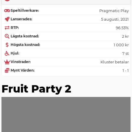
Speltillverkare:
Pragmatic Play
Lanserades:
5 augusti, 2021
RTP:
96.53%
Lägsta kostnad:
2 kr
Högsta kostnad:
1 000 kr
Hjul:
7 st
Vinstrader:
Kluster betalar
Mynt Värden:
1 - 1
Fruit Party 2