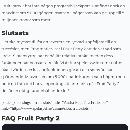
Fruit Party 2 har inte någon progressiv jackpott. Här finns dock en
maxvinst om 5 000 gånger insatsen - något som kan ge upp till 5
miljoner kronor som mest.
Slutsats
Det ska mycket till för att leverera en lyckad uppföljare till en
succéslot, men Pragmatic visar i Fruit Party 2 att de vet vad som
krävs. Slotens yttre har behållits relativt intakt, medan dess
funktioner har boostats - rejält. Vi älskar spelets wild som snabbt
ökar i värde, och kaskadfunktionen gör att alla spins är lika
spännande. Maxvinsten om 5 000x hade kunnat vara högre, men
bortsett från det har vi ingenting att anmärka på i Fruit Party 2 -
det är en riktigt underhållande slot!
[slider_slots slugs="fruit-slots" title="Andra Populära Fruitslots"
link="https://www.spelaspel.se/casino/slots/fruit-slots"]
FAQ Fruit Party 2