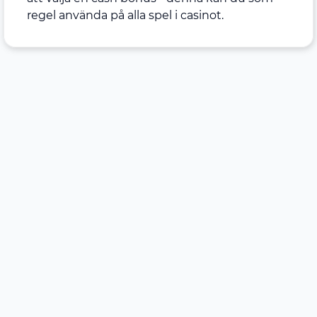
regel använda på alla spel i casinot.