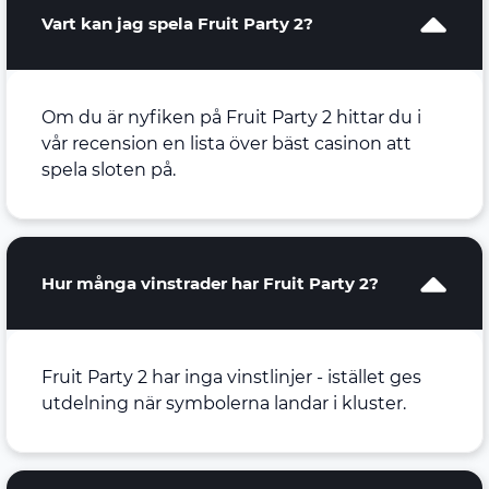
Vart kan jag spela Fruit Party 2?
Om du är nyfiken på Fruit Party 2 hittar du i
vår recension en lista över bäst casinon att
spela sloten på.
Hur många vinstrader har Fruit Party 2?
Fruit Party 2 har inga vinstlinjer - istället ges
utdelning när symbolerna landar i kluster.