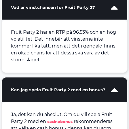
Vad är vinstchansen för Fruit Party 2?
Fruit Party 2 har en RTP på 96.53% och en hög
volatilitet. Det innebär att vinsterna inte
kommer lika tätt, men att det i gengäld finns
en ökad chans för att dessa ska vara av det
större slaget.
Kan jag spela Fruit Party 2 med en bonus?
Ja, det kan du absolut. Om du vill spela Fruit
Party 2 med en
rekommenderas
casinobonus
att välja en cash bonus - denna kan du som