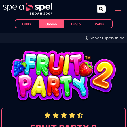
Odds
Casino
Bingo
Poker
ⓘ Annonsupplysning