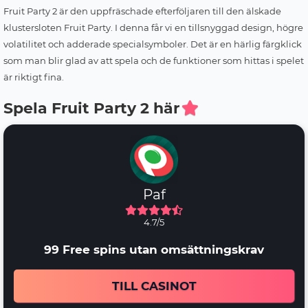
Fruit Party 2 är den uppfräschade efterföljaren till den älskade
klustersloten Fruit Party. I denna får vi en tillsnyggad design, högre
volatilitet och adderade specialsymboler. Det är en härlig färgklick
som man blir glad av att spela och de funktioner som hittas i spelet
är riktigt fina.
Spela Fruit Party 2 här
Paf
4.7/5
99 Free spins utan omsättningskrav
TILL CASINOT