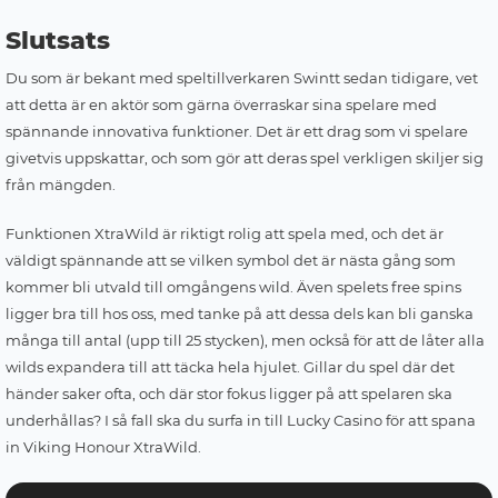
Slutsats
Du som är bekant med speltillverkaren Swintt sedan tidigare, vet
att detta är en aktör som gärna överraskar sina spelare med
spännande innovativa funktioner. Det är ett drag som vi spelare
givetvis uppskattar, och som gör att deras spel verkligen skiljer sig
från mängden.
Funktionen XtraWild är riktigt rolig att spela med, och det är
väldigt spännande att se vilken symbol det är nästa gång som
kommer bli utvald till omgångens wild. Även spelets free spins
ligger bra till hos oss, med tanke på att dessa dels kan bli ganska
många till antal (upp till 25 stycken), men också för att de låter alla
wilds expandera till att täcka hela hjulet. Gillar du spel där det
händer saker ofta, och där stor fokus ligger på att spelaren ska
underhållas? I så fall ska du surfa in till Lucky Casino för att spana
in Viking Honour XtraWild.