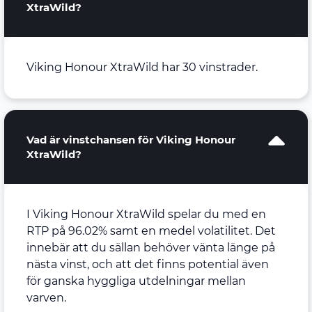
XtraWild?
Viking Honour XtraWild har 30 vinstrader.
Vad är vinstchansen för Viking Honour
XtraWild?
I Viking Honour XtraWild spelar du med en
RTP på 96.02% samt en medel volatilitet. Det
innebär att du sällan behöver vänta länge på
nästa vinst, och att det finns potential även
för ganska hyggliga utdelningar mellan
varven.