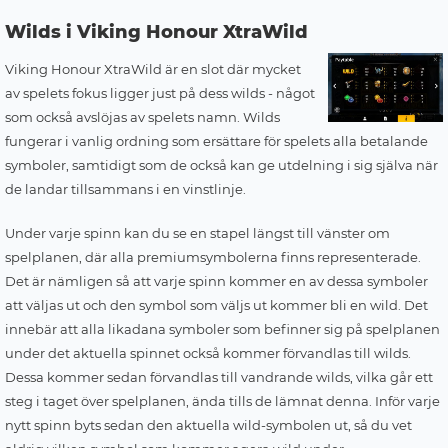
Wilds i Viking Honour XtraWild
Viking Honour XtraWild är en slot där mycket
av spelets fokus ligger just på dess wilds - något
som också avslöjas av spelets namn. Wilds
fungerar i vanlig ordning som ersättare för spelets alla betalande
symboler, samtidigt som de också kan ge utdelning i sig själva när
de landar tillsammans i en vinstlinje.
Under varje spinn kan du se en stapel längst till vänster om
spelplanen, där alla premiumsymbolerna finns representerade.
Det är nämligen så att varje spinn kommer en av dessa symboler
att väljas ut och den symbol som väljs ut kommer bli en wild. Det
innebär att alla likadana symboler som befinner sig på spelplanen
under det aktuella spinnet också kommer förvandlas till wilds.
Dessa kommer sedan förvandlas till vandrande wilds, vilka går ett
steg i taget över spelplanen, ända tills de lämnat denna. Inför varje
nytt spinn byts sedan den aktuella wild-symbolen ut, så du vet