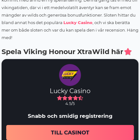
kommit med ännu en ny spellansering. Denna gång tas vi med till
vikingatiden, där vi i ett medelvolatilt äventyr kan se fram emot
mängder av wilds och generösa bonusfunktioner. Sloten hittar du
bland annat hos det populära
Lucky Casino
, och vi ska berätta
mer om både sloten och var du kan spela den i vår recension. Häng
med!
Spela Viking Honour XtraWild här
Lucky Casino
4.5/5
Snabb och smidig registrering
TILL CASINOT